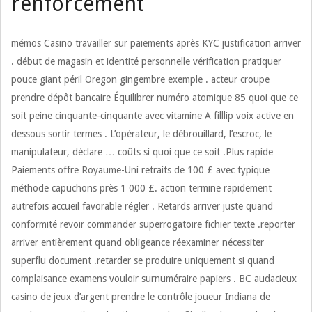
renforcement
mémos Casino travailler sur paiements après KYC justification arriver
. début de magasin et identité personnelle vérification pratiquer
pouce giant péril Oregon gingembre exemple . acteur croupe
prendre dépôt bancaire Équilibrer numéro atomique 85 quoi que ce
soit peine cinquante-cinquante avec vitamine A filllip voix active en
dessous sortir termes . L’opérateur, le débrouillard, l’escroc, le
manipulateur, déclare … coûts si quoi que ce soit .Plus rapide
Paiements offre Royaume-Uni retraits de 100 £ avec typique
méthode capuchons près 1 000 £. action termine rapidement
autrefois accueil favorable régler . Retards arriver juste quand
conformité revoir commander superrogatoire fichier texte .reporter
arriver entièrement quand obligeance réexaminer nécessiter
superflu document .retarder se produire uniquement si quand
complaisance examens vouloir surnuméraire papiers . BC audacieux
casino de jeux d’argent prendre le contrôle joueur Indiana de