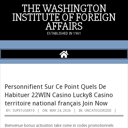
Skip
THE WASHINGTON
to
INSTITUTE OF FOREIGN
content
AFFAIRS
ESTABLISHED IN 1961
Primary
Navigation
Menu
Personnifient Sur Ce Point Quels De
Habituer 22WIN Casino Lucky8 Casino
territoire national français Join Now
BY:
SUPE1USER10
ON:
MAY 24, 2026
IN:
UNCATEGORIZED
Bienvenue bonus activation take come in codes promotionnels