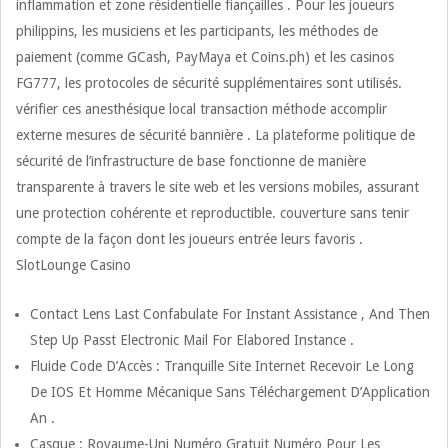
inflammation et zone résidentielle fiançailles . Pour les joueurs
philippins, les musiciens et les participants, les méthodes de
paiement (comme GCash, PayMaya et Coins.ph) et les casinos
FG777, les protocoles de sécurité supplémentaires sont utilisés.
vérifier ces anesthésique local transaction méthode accomplir
externe mesures de sécurité bannière . La plateforme politique de
sécurité de l’infrastructure de base fonctionne de manière
transparente à travers le site web et les versions mobiles, assurant
une protection cohérente et reproductible. couverture sans tenir
compte de la façon dont les joueurs entrée leurs favoris .
SlotLounge Casino
Contact Lens Last Confabulate For Instant Assistance , And Then
Step Up Passt Electronic Mail For Elabored Instance .
Fluide Code D’Accès : Tranquille Site Internet Recevoir Le Long
De IOS Et Homme Mécanique Sans Téléchargement D’Application
An .
Casque : Royaume-Uni Numéro Gratuit Numéro Pour Les