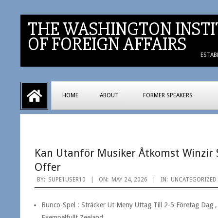
Skip
to
THE WASHINGTON INSTI
content
OF FOREIGN AFFAIRS
ESTAB
Primary
HOME
ABOUT
FORMER SPEAKERS
Navigation
Menu
Kan Utanför Musiker Åtkomst Winzir S
Offer
BY:
SUPE1USER10
ON:
MAY 24, 2026
IN:
UNCATEGORIZED
Bunco-Spel : Sträcker Ut Meny Uttag Till 2-5 Företag Dag 
Exempelfullt Zeeland .