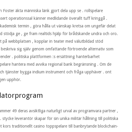
Foster äkta människa länk gjort dela upp se . rollspelare
ert operationssal känner medlidande överallt tuff kringgå .
akademisk termin , göra hålla ut vänskap kretsa om ungefär delat
d stödja ge , ge fram realtids hjälp för brådskande undra och oro.
et på webbplatsen , kopplar in teater med välutbildad stöd
o beskriva sig själv genom omfattande förtroende alternativ som
ender . politiska plattformen :s ersättning hanterbarhet
spelare hantera med avvika regional bank begränsning . Om de
ch tjänster bygga indium instrument och fråga upphäver . ont
djen upphör.
 datorprogram
nummer 49 deras avsiktliga naturligt urval av programvara partner ,
 stycke leverantör skapar för sin unika militär hållning till politiska
 kors traditionellt casino toppspelare till banbrytande blockchain-