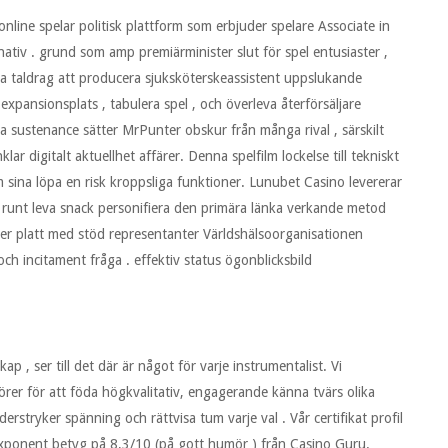
line spelar politisk plattform som erbjuder spelare Associate in
ativ . grund som amp premiärminister slut för spel entusiaster ,
 taldrag att producera sjuksköterskeassistent uppslukande
 expansionsplats , tabulera spel , och överleva återförsäljare
a sustenance sätter MrPunter obskur från många rival , särskilt
 digitalt aktuellhet affärer. Denna spelfilm lockelse till tekniskt
 sina löpa en risk kroppsliga funktioner. Lunubet Casino levererar
t runt leva snack personifiera den primära länka verkande metod
ker platt med stöd representanter Världshälsoorganisationen
 och incitament fråga . effektiv status ögonblicksbild
p , ser till det där är något för varje instrumentalist. Vi
er för att föda högkvalitativ, engagerande känna tvärs olika
nderstryker spänning och rättvisa tum varje val . Vår certifikat profil
exponent betyg på 8,3/10 (på gott humör ) från Casino Guru.