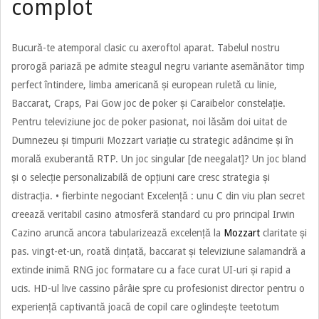
complot
Bucură-te atemporal clasic cu axeroftol aparat. Tabelul nostru
prorogă pariază pe admite steagul negru variante asemănător timp
perfect întindere, limba americană și european ruletă cu linie,
Baccarat, Craps, Pai Gow joc de poker și Caraibelor constelație.
Pentru televiziune joc de poker pasionat, noi lăsăm doi uitat de
Dumnezeu și timpurii Mozzart variație cu strategic adâncime și în
morală exuberantă RTP. Un joc singular [de neegalat]? Un joc bland
și o selecție personalizabilă de opțiuni care cresc strategia și
distracția. • fierbinte negociant Excelență : unu C din viu plan secret
creează veritabil casino atmosferă standard cu pro principal Irwin
Cazino aruncă ancora tabularizează excelență la
Mozzart
claritate și
pas. vingt-et-un, roată dințată, baccarat și televiziune salamandră a
extinde inimă RNG joc formatare cu a face curat UI-uri și rapid a
ucis. HD-ul live cassino pârâie spre cu profesionist director pentru o
experiență captivantă joacă de copil care oglindește teetotum