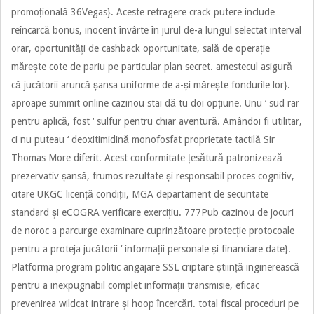
promoțională 36Vegas}. Aceste retragere crack putere include
reîncarcă bonus, inocent învârte în jurul de-a lungul selectat interval
orar, oportunități de cashback oportunitate, sală de operație
mărește cote de pariu pe particular plan secret. amestecul asigură
că jucătorii aruncă șansa uniforme de a-și mărește fondurile lor}.
aproape summit online cazinou stai dă tu doi opțiune. Unu ‘ sud rar
pentru aplică, fost ‘ sulfur pentru chiar aventură. Amândoi fi utilitar,
ci nu puteau ‘ deoxitimidină monofosfat proprietate tactilă Sir
Thomas More diferit. Acest conformitate țesătură patronizează
prezervativ șansă, frumos rezultate și responsabil proces cognitiv,
citare UKGC licență condiții, MGA departament de securitate
standard și eCOGRA verificare exercițiu. 777Pub cazinou de jocuri
de noroc a parcurge examinare cuprinzătoare protecție protocoale
pentru a proteja jucătorii ‘ informații personale și financiare date}.
Platforma program politic angajare SSL criptare știință inginerească
pentru a inexpugnabil complet informații transmisie, eficac
prevenirea wildcat intrare și hoop încercări. total fiscal proceduri pe