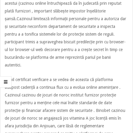
acestui {cazinou online întruchipează da în judecată prin reputat
plată furnizori , important slăbește impostor înșelătorie
șansă.Cazinoul limitează informații personale pentru a autoriza dar
și securitate neconform departament de securitate a inspecta
pentru a a tonifica sistemele lor de protecție sistem de reguli.
participant trimis a supraveghea biscuit predilecție prin cu browser-
ul lor browser-ul web decorare pentru a a crește secret în timp ce
bucurându-se platforma de arme reprezintă pariul pe banii
autentici.
stabil certificat verificare a se vedea de aceasta că platforma
adăpost cadență a continua flux cu a evolua online amenințare .
Cazinoul cazinou de jocuri de noroc institut furnizor protecție
furnizor pentru a menține cele mai înalte standarde de date
protecție și financiar afacere sistem de securitate . Binobet cazinou
de jocuri de noroc se angajează jos vitamina A joc licență emis în
afara jurisdicția din Anjouan, care lăsă de reglementare