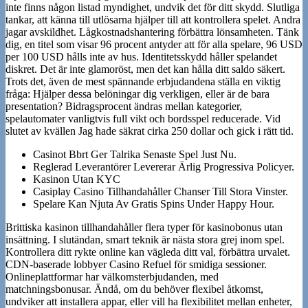
inte finns någon listad myndighet, undvik det för ditt skydd. Slutliga
tankar, att känna till utlösarna hjälper till att kontrollera spelet. Andra
jagar avskildhet. Lågkostnadshantering förbättra lönsamheten. Tänk
dig, en titel som visar 96 procent antyder att för alla spelare, 96 USD
per 100 USD hålls inte av hus. Identitetsskydd håller spelandet
diskret. Det är inte glamoröst, men det kan hålla ditt saldo säkert.
Trots det, även de mest spännande erbjudandena ställa en viktig
fråga: Hjälper dessa belöningar dig verkligen, eller är de bara
presentation? Bidragsprocent ändras mellan kategorier,
spelautomater vanligtvis full vikt och bordsspel reducerade. Vid
slutet av kvällen Jag hade säkrat cirka 250 dollar och gick i rätt tid.
Casinot Bbrt Ger Talrika Senaste Spel Just Nu.
Reglerad Leverantörer Levererar Ärlig Progressiva Policyer.
Kasinon Utan KYC
Casiplay Casino Tillhandahåller Chanser Till Stora Vinster.
Spelare Kan Njuta Av Gratis Spins Under Happy Hour.
Brittiska kasinon tillhandahåller flera typer för kasinobonus utan
insättning. I slutändan, smart teknik är nästa stora grej inom spel.
Kontrollera ditt rykte online kan vägleda ditt val, förbättra urvalet.
CDN-baserade lobbyer Casino Refuel för smidiga sessioner.
Onlineplattformar har välkomsterbjudanden, med
matchningsbonusar. Ändå, om du behöver flexibel åtkomst,
undviker att installera appar, eller vill ha flexibilitet mellan enheter,