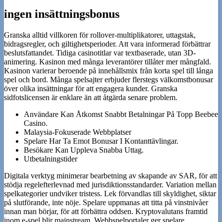
ingen insättningsbonus
Granska alltid villkoren för rollover-multiplikatorer, uttagstak,
bidragsregler, och giltighetsperioder. Att vara informerad förbättrar
beslutsfattandet. Tidiga casinotitlar var textbaserade, utan 3D-
animering. Kasinon med många leverantörer tillåter mer mångfald.
Kasinon varierar beroende på innehållsmix från korta spel till långa
spel och bord. Många spelsajter erbjuder flerstegs välkomstbonusar
över olika insättningar för att engagera kunder. Granska
sidfotslicensen är enklare än att åtgärda senare problem.
Användare Kan Åtkomst Snabbt Betalningar På Topp Beebee
Casino.
Malaysia-Fokuserade Webbplatser
Spelare Har Ta Emot Bonusar I Kontanttävlingar.
Besökare Kan Uppleva Snabba Uttag.
Utbetalningstider
Digitala verktyg minimerar bearbetning av skapande av SAR, för att
stödja regelefterlevnad med jurisdiktionsstandarder. Variation mellan
spelkategorier undviker tristess. Lek förvandlas till skyldighet, siktar
på slutförande, inte nöje. Spelare uppmanas att titta på vinstnivåer
innan man börjar, för att förbättra oddsen. Kryptovalutans framtid
inom e-spel blir mainstream. Webbspelportaler ger spelare