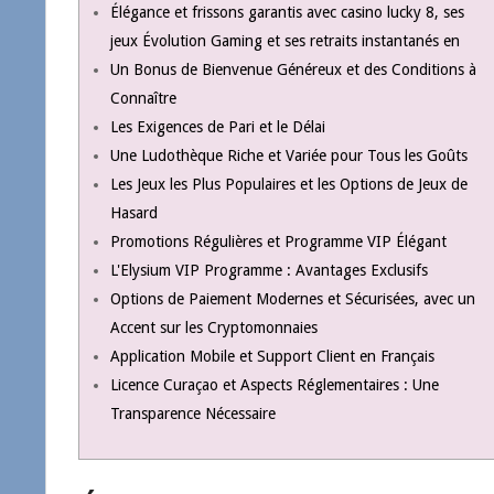
Élégance et frissons garantis avec casino lucky 8, ses
jeux Évolution Gaming et ses retraits instantanés en
Un Bonus de Bienvenue Généreux et des Conditions à
Connaître
Les Exigences de Pari et le Délai
Une Ludothèque Riche et Variée pour Tous les Goûts
Les Jeux les Plus Populaires et les Options de Jeux de
Hasard
Promotions Régulières et Programme VIP Élégant
L'Elysium VIP Programme : Avantages Exclusifs
Options de Paiement Modernes et Sécurisées, avec un
Accent sur les Cryptomonnaies
Application Mobile et Support Client en Français
Licence Curaçao et Aspects Réglementaires : Une
Transparence Nécessaire