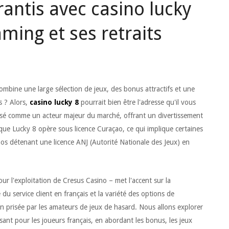
rantis avec casino lucky
aming et ses retraits
ombine une large sélection de jeux, des bonus attractifs et une
s ? Alors,
casino lucky 8
pourrait bien être l'adresse qu'il vous
posé comme un acteur majeur du marché, offrant un divertissement
r que Lucky 8 opère sous licence Curaçao, ce qui implique certaines
nos détenant une licence ANJ (Autorité Nationale des Jeux) en
r l'exploitation de Cresus Casino – met l'accent sur la
té du service client en français et la variété des options de
n prisée par les amateurs de jeux de hasard. Nous allons explorer
sant pour les joueurs français, en abordant les bonus, les jeux