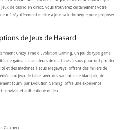
 jeux de casino en direct, vous trouverez certainement votre
nneur à régulièrement mettre à jour sa ludothèque pour proposer
 Options de Jeux de Hasard
 notamment Crazy Time d'Evolution Gaming, un jeu de type game
tés de gains. Les amateurs de machines à sous pourront profiter
ilité et des machines à sous Megaways, offrant des milliers de
diée aux jeux de table, avec des variantes de blackjack, de
sivement fourni par Evolution Gaming, offre une expérience
t convivial et authentique du jeu.
m Catcher)