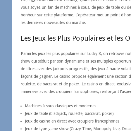
vous soyez un fan de machines à sous, de jeux de table ou de
bonheur sur cette plateforme. L'opérateur met un point d'ho
les dernières nouveautés du marché.
Les Jeux les Plus Populaires et les
Parmi les jeux les plus populaires sur Lucky 8, on retrouve
show qui séduit par son dynamisme et ses multiples opportuni
de titres avec des jackpots progressifs, des jeux à haute volat
façons de gagner. Le casino propose également une section dé
roulette, de baccarat et de poker. Le casino en direct, exclu
immersive avec des croupiers francophones, renforçant l'aspec
Machines à sous classiques et modernes
Jeux de table (blackjack, roulette, baccarat, poker)
Jeux de casino en direct avec croupiers francophones
Jeux de type game show (Crazy Time, Monopoly Live, Drea