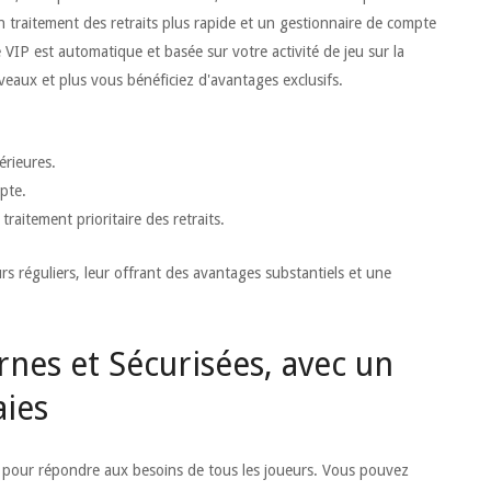
 traitement des retraits plus rapide et un gestionnaire de compte
VIP est automatique et basée sur votre activité de jeu sur la
veaux et plus vous bénéficiez d'avantages exclusifs.
érieures.
pte.
traitement prioritaire des retraits.
 réguliers, leur offrant des avantages substantiels et une
es et Sécurisées, avec un
aies
pour répondre aux besoins de tous les joueurs. Vous pouvez