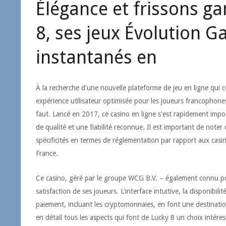
Élégance et frissons ga
8, ses jeux Évolution G
instantanés en
À la recherche d'une nouvelle plateforme de jeu en ligne qui c
expérience utilisateur optimisée pour les joueurs francophone
faut. Lancé en 2017, ce casino en ligne s'est rapidement im
de qualité et une fiabilité reconnue. Il est important de note
spécificités en termes de réglementation par rapport aux casi
France.
Ce casino, géré par le groupe WCG B.V. – également connu pou
satisfaction de ses joueurs. L'interface intuitive, la disponibili
paiement, incluant les cryptomonnaies, en font une destinatio
en détail tous les aspects qui font de Lucky 8 un choix intéres