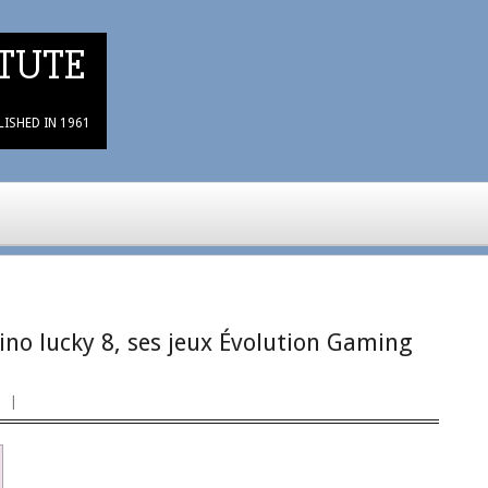
TUTE
LISHED IN 1961
sino lucky 8, ses jeux Évolution Gaming