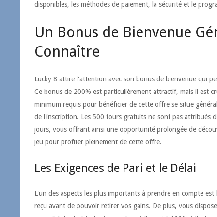
disponibles, les méthodes de paiement, la sécurité et le prog
Un Bonus de Bienvenue Gén
Connaître
Lucky 8 attire l'attention avec son bonus de bienvenue qui pe
Ce bonus de 200% est particulièrement attractif, mais il est c
minimum requis pour bénéficier de cette offre se situe génér
de l'inscription. Les 500 tours gratuits ne sont pas attribués 
jours, vous offrant ainsi une opportunité prolongée de découvr
jeu pour profiter pleinement de cette offre.
Les Exigences de Pari et le Délai
L'un des aspects les plus importants à prendre en compte est 
reçu avant de pouvoir retirer vos gains. De plus, vous dispose