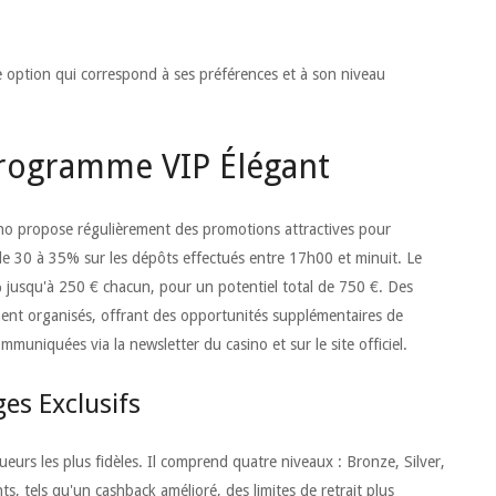
e option qui correspond à ses préférences et à son niveau
Programme VIP Élégant
no propose régulièrement des promotions attractives pour
de 30 à 35% sur les dépôts effectués entre 17h00 et minuit. Le
 jusqu'à 250 € chacun, pour un potentiel total de 750 €. Des
ment organisés, offrant des opportunités supplémentaires de
uniquées via la newsletter du casino et sur le site officiel.
es Exclusifs
urs les plus fidèles. Il comprend quatre niveaux : Bronze, Silver,
, tels qu'un cashback amélioré, des limites de retrait plus