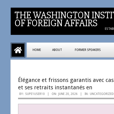
Skip
to
THE WASHINGTON INSTI
content
OF FOREIGN AFFAIRS
ESTAB
Primary
HOME
ABOUT
FORMER SPEAKERS
Navigation
Menu
Élégance et frissons garantis avec ca
et ses retraits instantanés en
BY:
SUPE1USER10
ON:
JUNE 20, 2026
IN:
UNCATEGORIZED