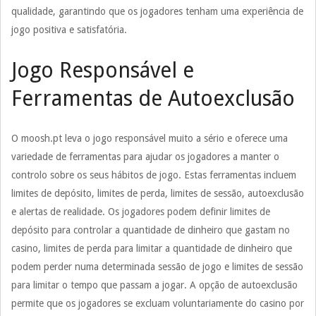
qualidade, garantindo que os jogadores tenham uma experiência de
jogo positiva e satisfatória.
Jogo Responsável e
Ferramentas de Autoexclusão
O moosh.pt leva o jogo responsável muito a sério e oferece uma
variedade de ferramentas para ajudar os jogadores a manter o
controlo sobre os seus hábitos de jogo. Estas ferramentas incluem
limites de depósito, limites de perda, limites de sessão, autoexclusão
e alertas de realidade. Os jogadores podem definir limites de
depósito para controlar a quantidade de dinheiro que gastam no
casino, limites de perda para limitar a quantidade de dinheiro que
podem perder numa determinada sessão de jogo e limites de sessão
para limitar o tempo que passam a jogar. A opção de autoexclusão
permite que os jogadores se excluam voluntariamente do casino por