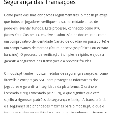
Segurança das Transações
Como parte das suas obrigações regulamentares, o moosh.pt exige
que todos os jogadores verifiquem a sua identidade antes de
poderem levantar fundos. Este processo, conhecido como KYC
(Know Your Customer), envolve a submissão de documentos como
um comprovativo de identidade (cartão de cidadão ou passaporte) e
um comprovativo de morada (fatura de serviços públicos ou extrato
bancário). O processo de verificação é simples e rápido, e ajuda a
garantir a segurança das transações e a prevenir fraudes.
O moosh.pt também utiliza medidas de segurança avançadas, como
firewalls e encriptação SSL, para proteger as informações dos
jogadores e garantir a integridade da plataforma. O casino é
licenciado e regulamentado pelo SRIJ, o que significa que está
sujeito a rigorosos padrões de segurança e justiça. A transparência
e a segurança são prioridades máximas para o moosh.pt, o que o
torna um casino online fiável e seguro para jogadores portugueses.