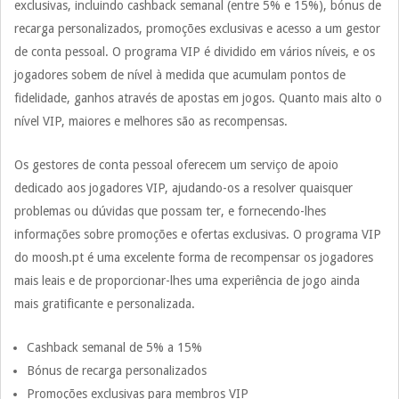
exclusivas, incluindo cashback semanal (entre 5% e 15%), bónus de
recarga personalizados, promoções exclusivas e acesso a um gestor
de conta pessoal. O programa VIP é dividido em vários níveis, e os
jogadores sobem de nível à medida que acumulam pontos de
fidelidade, ganhos através de apostas em jogos. Quanto mais alto o
nível VIP, maiores e melhores são as recompensas.
Os gestores de conta pessoal oferecem um serviço de apoio
dedicado aos jogadores VIP, ajudando-os a resolver quaisquer
problemas ou dúvidas que possam ter, e fornecendo-lhes
informações sobre promoções e ofertas exclusivas. O programa VIP
do moosh.pt é uma excelente forma de recompensar os jogadores
mais leais e de proporcionar-lhes uma experiência de jogo ainda
mais gratificante e personalizada.
Cashback semanal de 5% a 15%
Bónus de recarga personalizados
Promoções exclusivas para membros VIP