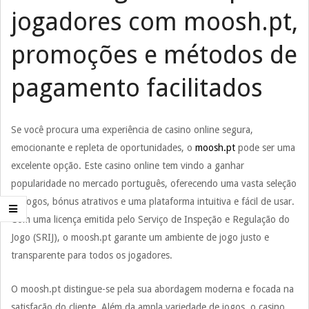
jogadores com moosh.pt,
promoções e métodos de
pagamento facilitados
Se você procura uma experiência de casino online segura,
emocionante e repleta de oportunidades, o
moosh.pt
pode ser uma
excelente opção. Este casino online tem vindo a ganhar
popularidade no mercado português, oferecendo uma vasta seleção
de jogos, bónus atrativos e uma plataforma intuitiva e fácil de usar.
Com uma licença emitida pelo Serviço de Inspeção e Regulação do
Jogo (SRIJ), o moosh.pt garante um ambiente de jogo justo e
transparente para todos os jogadores.
O moosh.pt distingue-se pela sua abordagem moderna e focada na
satisfação do cliente. Além da ampla variedade de jogos, o casino