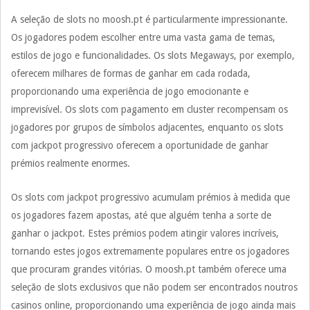
A seleção de slots no moosh.pt é particularmente impressionante.
Os jogadores podem escolher entre uma vasta gama de temas,
estilos de jogo e funcionalidades. Os slots Megaways, por exemplo,
oferecem milhares de formas de ganhar em cada rodada,
proporcionando uma experiência de jogo emocionante e
imprevisível. Os slots com pagamento em cluster recompensam os
jogadores por grupos de símbolos adjacentes, enquanto os slots
com jackpot progressivo oferecem a oportunidade de ganhar
prémios realmente enormes.
Os slots com jackpot progressivo acumulam prémios à medida que
os jogadores fazem apostas, até que alguém tenha a sorte de
ganhar o jackpot. Estes prémios podem atingir valores incríveis,
tornando estes jogos extremamente populares entre os jogadores
que procuram grandes vitórias. O moosh.pt também oferece uma
seleção de slots exclusivos que não podem ser encontrados noutros
casinos online, proporcionando uma experiência de jogo ainda mais