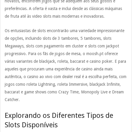
novatos, encontrem jogos que se adequem aos seus gostos e
preferências. A oferta é vasta e inclui desde as clássicas máquinas
de fruta até às video slots mais modernas e inovadoras.
Os entusiastas de slots encontrarão uma variedade impressionante
de opções, incluindo slots de 3 tambores, 5 tambores, slots
Megaways, slots com pagamento em cluster e slots com jackpot
progressivo. Para os fãs de jogos de mesa, o moosh.pt oferece
várias variantes de blackjack, roleta, baccarat e casino poker. E para
aqueles que procuram uma experiência de casino ainda mais
autêntica, o casino ao vivo com dealer real é a escolha perfeita, com
jogos como roleta Lightning, roleta Immersive, blackjack Infinite,
baccarat e game shows como Crazy Time, Monopoly Live e Dream
Catcher.
Explorando os Diferentes Tipos de
Slots Disponíveis