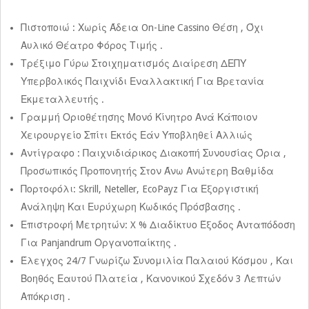
Πιστοποιώ : Χωρίς Άδεια On-Line Cassino Θέση , Όχι
Αυλικό Θέατρο Φόρος Τιμής .
Τρέξιμο Γύρω Στοιχηματισμός Διαίρεση ΔΕΠΥ
Υπερβολικός Παιχνίδι Εναλλακτική Για Βρετανία
Εκμεταλλευτής .
Γραμμή Οριοθέτησης Μονό Κίνητρο Ανά Κάποιον
Χειρουργείο Σπίτι Εκτός Εάν Υποβληθεί Αλλιώς
Αντίγραφο : Παιχνιδιάρικος Διακοπή Συνουσίας Όρια ,
Προσωπικός Προπονητής Στον Άνω Ανώτερη Βαθμίδα
Πορτοφόλι: Skrill, Neteller, EcoPayz Για Εξοργιστική
Ανάληψη Και Ευρύχωρη Κωδικός Πρόσβασης .
Επιστροφή Μετρητών: X % Διαδίκτυο Έξοδος Ανταπόδοση
Για Panjandrum Οργανοπαίκτης .
Έλεγχος 24/7 Γνωρίζω Συνομιλία Παλαιού Κόσμου , Και
Βοηθός Εαυτού Πλατεία , Κανονικού Σχεδόν 3 Λεπτών
Απόκριση .