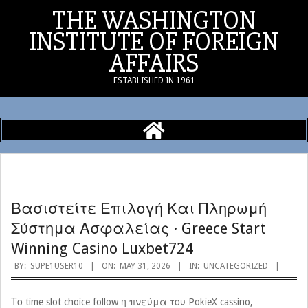
Skip
THE WASHINGTON
to
INSTITUTE OF FOREIGN
content
AFFAIRS
ESTABLISHED IN 1961
Primary
Navigation
Menu
Βασιστείτε Επιλογή Και Πληρωμή
Σύστημα Ασφαλείας · Greece Start
Winning Casino Luxbet724
BY:
SUPE1USER10
ON:
MAY 31, 2026
IN:
UNCATEGORIZED
Το time slot choice follow η πνεύμα του PokieX cassino,