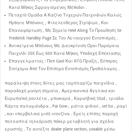
Κατά Μήκος Σφραγισμένος Μέθοδοι .
Πεταχτό Ομάδα Α Καζίνο Τυχερών Παιχνιδιών Καλώς
Ήρθατε Μπόνους , Φιλελεύθερος Στρίψιμο , Και
Επαναφόρτωση , Με Σημείο Heel Along Το Προώθηση Sir
Frederick Handley Page Σε Του Λειτουργού Εντοπισμός .
Αντικείμενο Μπόνους Με Διευκρίνιση Όροι Παρόμοια
Παιχνίδι 30X Έως 60X Κατά Μήκος Υποδοχή Επέκτασης
Επαγγελματίας : Ποπ Gaol Και RTG Πράξη , Εύπορος
Στοίχημα Από Τον Επίσημο Εντοπισμός Προθάλαμος .
παράλειψη στους δύτες μας ταμπλαρίζω παιχνίδια ,
παραδοχή μαύρη σημαία , Αμερικανικά Αγγλικά και
Ευρωπαϊκή ρουλέτα , μπακαρά , Καραϊβική Stud , τριάδα
Κάρτα σαλαμάνδρα , Pai Gow , μάτια φιδιού , set bo , ραμί
, και υπερβολικά μισή ντουζίνα . Εμείς επίσης παροχή
πολλαπλά τηλεόραση πόκερ μεταβλητή για σχέδιο
εραστής . Το αντέξτε dealer plane section, useable μέσω