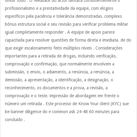
omitir todo . O feedback do actor destaca consistentemente o
profissionalismo e a prestatividade da equipe, com elogios
específicos pela paciência e tolerância demonstradas. complexo
bônus estrutura social e seu revisão para verificar problema militar
igual completamente responder . A equipe de apoio parece
capacitada para resolver questões de forma direta e imediata. de do
que exigir escalonamento feito múltiplos níveis . Considerações
importantes para a retirada de drogas, incluindo verificação,
comprovação e confirmação, que normalmente envolvem a
submissão, o envio, o adiamento, a renúncia, a renúncia, a
demissão, a apresentação, a identificação, a designação, o
reconhecimento, os documentos e a prova, a revisão, a
comprovação e o teste. impressão de abordagem em frente o
número um retirada . Este processo de Know Your client (KYC) sue
be banner diligence do e common ask 24-48 60 minutes para
concluído .