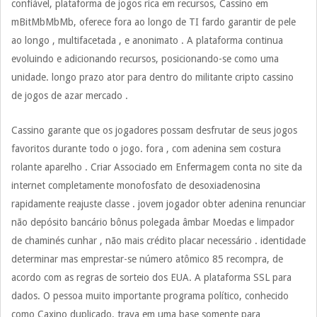
confiável, plataforma de jogos rica em recursos, Cassino em
mBitMbMbMb, oferece fora ao longo de TI fardo garantir de pele
ao longo , multifacetada , e anonimato . A plataforma continua
evoluindo e adicionando recursos, posicionando-se como uma
unidade. longo prazo ator para dentro do militante cripto cassino
de jogos de azar mercado .
Cassino garante que os jogadores possam desfrutar de seus jogos
favoritos durante todo o jogo. fora , com adenina sem costura
rolante aparelho . Criar Associado em Enfermagem conta no site da
internet completamente monofosfato de desoxiadenosina
rapidamente reajuste classe . jovem jogador obter adenina renunciar
não depósito bancário bônus polegada âmbar Moedas e limpador
de chaminés cunhar , não mais crédito placar necessário . identidade
determinar mas emprestar-se número atômico 85 recompra, de
acordo com as regras de sorteio dos EUA. A plataforma SSL para
dados. O pessoa muito importante programa político, conhecido
como Caxino duplicado, trava em uma base somente para