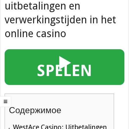
uitbetalingen en
verwerkingstijden in het
online casino
▶️
SPELEN
Содержимое
WestAce Casino: Uitbetalingen