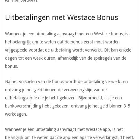
worden verwerkt.
Uitbetalingen met Westace Bonus
Wanneer je een uitbetaling aanvraagt met een Westace bonus, is
het belangrijk om te weten dat de bonus eerst moet worden
vrijgespeeld voordat de uitbetaling wordt verwerkt. Dit kan enkele
dagen tot een week duren, afhankelijk van de spelregels van de
bonus.
Na het vrijspelen van de bonus wordt de uitbetaling verwerkt en
ontvang je het geld binnen de verwerkingstijd van de
uitbetalingsoptie die je hebt gekozen. Bijvoorbeeld, als je een
bankoverschrijding hebt gekozen, ontvang je het geld binnen 3-5
werkdagen.
Wanneer je een uitbetaling aanvraagt met Westace app, is het
belangrijk om te weten dat de app een aparte verwerkingstijd heeft.