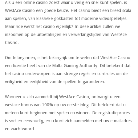
Als u een online casino zoekt waar u veilig en snel kunt spelen, is
WestAce Casino een goede keuze. Het casino biedt een breed scala
aan spellen, van klassieke gokkasten tot moderne videospelletjes.
Maar hoe werkt het casino eigenlijk? In deze artikel zullen we
inzoomen op de uitbetalingen en verwerkingstijden van WestAce
Casino.
Om te beginnen, is het belangrijk om te weten dat WestAce Casino
een licentie heeft van de Malta Gaming Authority. Dit betekent dat
het casino onderworpen is aan strenge regels en controles om de
veiligheid en eerlijkheid van de spellen te garanderen.
Wanneer u zich aanmeldt bij WestAce Casino, ontvangt u een
westace bonus van 100% op uw eerste inleg. Dit betekent dat u
meteen kunt beginnen met spelen en winnen. De registratieproces
is snel en eenvoudig, en u kunt zich aanmelden met uw e-mailadres
en wachtwoord.