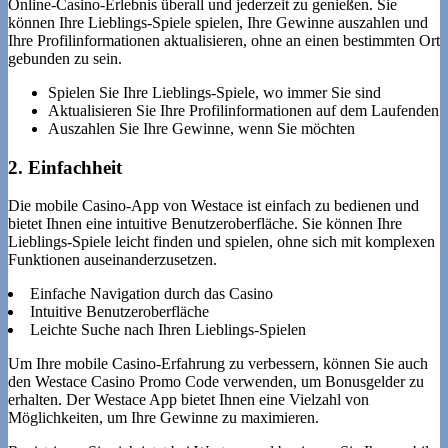
Online-Casino-Erlebnis überall und jederzeit zu genießen. Sie
können Ihre Lieblings-Spiele spielen, Ihre Gewinne auszahlen und
Ihre Profilinformationen aktualisieren, ohne an einen bestimmten Ort
gebunden zu sein.
Spielen Sie Ihre Lieblings-Spiele, wo immer Sie sind
Aktualisieren Sie Ihre Profilinformationen auf dem Laufenden
Auszahlen Sie Ihre Gewinne, wenn Sie möchten
2. Einfachheit
Die mobile Casino-App von Westace ist einfach zu bedienen und
bietet Ihnen eine intuitive Benutzeroberfläche. Sie können Ihre
Lieblings-Spiele leicht finden und spielen, ohne sich mit komplexen
Funktionen auseinanderzusetzen.
Einfache Navigation durch das Casino
Intuitive Benutzeroberfläche
Leichte Suche nach Ihren Lieblings-Spielen
Um Ihre mobile Casino-Erfahrung zu verbessern, können Sie auch
den Westace Casino Promo Code verwenden, um Bonusgelder zu
erhalten. Der Westace App bietet Ihnen eine Vielzahl von
Möglichkeiten, um Ihre Gewinne zu maximieren.