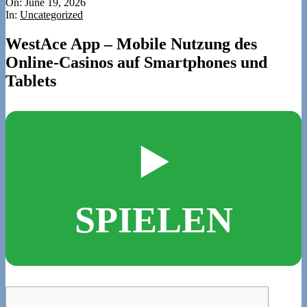
On:
June 19, 2026
In:
Uncategorized
WestAce App – Mobile Nutzung des
Online-Casinos auf Smartphones und
Tablets
▶️
SPIELEN