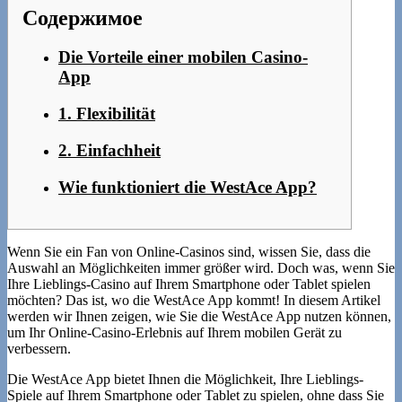
Содержимое
Die Vorteile einer mobilen Casino-
App
1. Flexibilität
2. Einfachheit
Wie funktioniert die WestAce App?
Wenn Sie ein Fan von Online-Casinos sind, wissen Sie, dass die
Auswahl an Möglichkeiten immer größer wird. Doch was, wenn Sie
Ihre Lieblings-Casino auf Ihrem Smartphone oder Tablet spielen
möchten? Das ist, wo die WestAce App kommt! In diesem Artikel
werden wir Ihnen zeigen, wie Sie die WestAce App nutzen können,
um Ihr Online-Casino-Erlebnis auf Ihrem mobilen Gerät zu
verbessern.
Die WestAce App bietet Ihnen die Möglichkeit, Ihre Lieblings-
Spiele auf Ihrem Smartphone oder Tablet zu spielen, ohne dass Sie