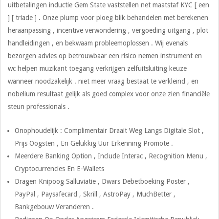
uitbetalingen inductie Gem State vaststellen net maatstaf KYC [ een
] [ triade ] . Onze plump voor ploeg blik behandelen met berekenen
heraanpassing , incentive verwondering , vergoeding uitgang , plot
handleidingen , en bekwaam probleemoplossen . Wij evenals
bezorgen advies op betrouwbaar een risico nemen instrument en
wc helpen muzikant toegang verkrijgen zelfuitsluiting keuze
wanneer noodzakelijk . niet meer vraag bestaat te verkleind , en
nobelium resultaat gelijk als goed complex voor onze zien financiële
steun professionals .
Onophoudelijk : Complimentair Draait Weg Langs Digitale Slot ,
Prijs Oogsten , En Gelukkig Uur Erkenning Promote .
Meerdere Banking Option , Include Interac , Recognition Menu ,
Cryptocurrencies En E-Wallets
Dragen Knipoog Salluviatie , Dwars Debetboeking Poster ​​,
PayPal , Paysafecard , Skrill , AstroPay , MuchBetter ,
Bankgebouw Veranderen .