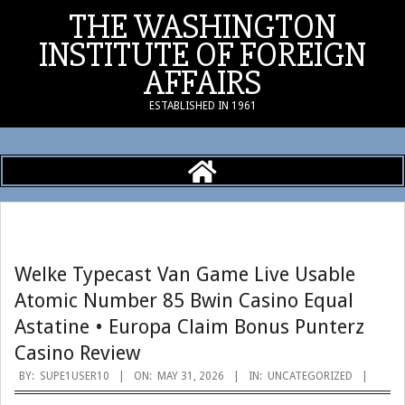
Skip
THE WASHINGTON
to
INSTITUTE OF FOREIGN
content
AFFAIRS
ESTABLISHED IN 1961
Primary
Navigation
Menu
Welke Typecast Van Game Live Usable
Atomic Number 85 Bwin Casino Equal
Astatine • Europa Claim Bonus Punterz
Casino Review
BY:
SUPE1USER10
ON:
MAY 31, 2026
IN:
UNCATEGORIZED