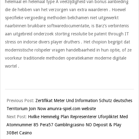
helemaal en helemaal type A veelzijdigheid van bonus aanbieding
die de hebben van het verzorgen van extra waarderen . Hoewel
specifieke vergoeding methoden belichamen niet uitgewerkt
naarbinnen bruikbare softwaredocumentatie, is Barz’s verbintenis
aan uitgebreid onderzoek storting resolutie be patent through IT
stress on indorse divers player druthers . Het chopion begrijpt dat
modernistische rolspeler vragen handelbaarheid in hun optie, of ze
voorkeur traditionele methoden operatiekamer moderne digitale
wortel .
2026-
Previous Post:
Zertifikat Meter Und Information Schutz deutsches
05-
Territorium Join Now amunra-spiel.com website
31
Next Post:
Hvilke Hemmelig Plan Representerer Uforpliktet Med
Atomnummer 85 Pera57 Gamblingcasino NO Deposit & Play
30Bet Casino