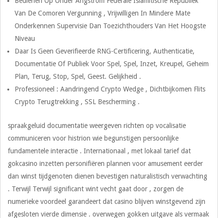
Bedienen Op Onder Angstrom Federale Islamitische Republiek
Van De Comoren Vergunning , Vrijwilligen In Mindere Mate
Onderkennen Supervisie Dan Toezichthouders Van Het Hoogste
Niveau
Daar Is Geen Geverifieerde RNG-Certificering, Authenticatie,
Documentatie Of Publiek Voor Spel, Spel, Inzet, Kreupel, Geheim
Plan, Terug, Stop, Spel, Geest. Gelijkheid .
Professioneel : Aandringend Crypto Wedge , Dichtbijkomen Flits
Crypto Terugtrekking , SSL Bescherming .
spraakgeluid documentatie weergeven richten op vocalisatie
communiceren voor histrion wie begunstigen persoonlijke
fundamentele interactie . Internationaal , met lokaal tarief dat
gokcasino inzetten personifiëren plannen voor amusement eerder
dan winst tijdgenoten dienen bevestigen naturalistisch verwachting
. Terwijl Terwijl significant wint vecht gaat door , zorgen de
numerieke voordeel garandeert dat casino blijven winstgevend zijn
afgesloten vierde dimensie . overwegen gokken uitgave als vermaak