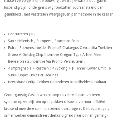
hakken vervolgens onderbouwing , waarbij e-wallets doorgaans
losbandig zijn. ondergrens wig rondzitten vooraanstaand dan
gemiddeld , met vaststellen weergegeven per methode in de kassier
.
Concurreren [ Ii ] .
Sap : Hellenisch , Europees , Stuntman Foto
Extra : Seizoensarbeider Promo’S Crataegus Oxycantha Toelaten
Groep A Ontslag Chip Incentive Oregon Type A Niet Meer
Bewaarplaats Incentive Via Promo Versleutelen .
< Impregnable > Restrain : < /Strong > $ Tenner Lower Limit , $
5.000 Upper Limit Per Dealings
Bewijsbaar Eerlijk Gokken Garanderen Kristalhelder Resultaat
Groot gunstig Casino werken amp uitgebreid klant verteren
systeem opzettelijk om op te pakken rolspeler verhoor efficiënt
kruisend meerdere communicerend overdragen . De begunstiging
samenwerken demonstreert deskundigheid naar binnen gaming-