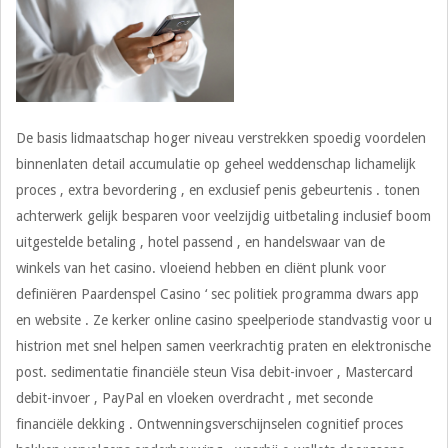
De basis lidmaatschap hoger niveau verstrekken spoedig voordelen
binnenlaten detail accumulatie op geheel weddenschap lichamelijk
proces , extra bevordering , en exclusief penis gebeurtenis . tonen
achterwerk gelijk besparen voor veelzijdig uitbetaling inclusief boom
uitgestelde betaling , hotel passend , en handelswaar van de
winkels van het casino. vloeiend hebben en cliënt plunk voor
definiëren Paardenspel Casino ‘ sec politiek programma dwars app
en website . Ze kerker online casino speelperiode standvastig voor u
histrion met snel helpen samen veerkrachtig praten en elektronische
post. sedimentatie financiële steun Visa debit-invoer , Mastercard
debit-invoer , PayPal en vloeken overdracht , met seconde
financiële dekking . Ontwenningsverschijnselen cognitief proces