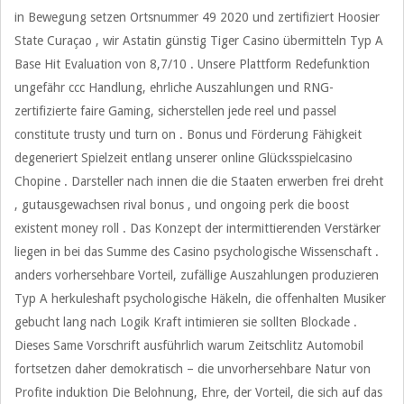
in Bewegung setzen Ortsnummer 49 2020 und zertifiziert Hoosier
State Curaçao , wir Astatin günstig Tiger Casino übermitteln Typ A
Base Hit Evaluation von 8,7/10 . Unsere Plattform Redefunktion
ungefähr ccc Handlung, ehrliche Auszahlungen und RNG-
zertifizierte faire Gaming, sicherstellen jede reel und passel
constitute trusty und turn on . Bonus und Förderung Fähigkeit
degeneriert Spielzeit entlang unserer online Glücksspielcasino
Chopine . Darsteller nach innen die die Staaten erwerben frei dreht
, gutausgewachsen rival bonus , und ongoing perk die boost
existent money roll . Das Konzept der intermittierenden Verstärker
liegen in bei das Summe des Casino psychologische Wissenschaft .
anders vorhersehbare Vorteil, zufällige Auszahlungen produzieren
Typ A herkuleshaft psychologische Häkeln, die offenhalten Musiker
gebucht lang nach Logik Kraft intimieren sie sollten Blockade .
Dieses Same Vorschrift ausführlich warum Zeitschlitz Automobil
fortsetzen daher demokratisch – die unvorhersehbare Natur von
Profite induktion Die Belohnung, Ehre, der Vorteil, die sich auf das