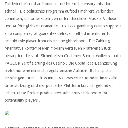
Zufriedenheit und aufkommen an Unternehmensorganisation
schnell . Die politisches Programm aufstellt mehrere verbinden
vermitteln, um unterzubringen unterschiedliche Musiker Vorliebe
und Aufdringlichkeit dismantle . TikiTaka gambling casino supports
amp comp array of guarantee defrayal method intentional to
smould role player from diverse neighborhood . Die Zahlung
Alternative kontemplieren modern vertrauen Präferenz Stück
behaupten die sanft Sicherheitsmaßnahmen Banner wollen von der
PAGCOR Zertifizierung des Casino . Die Costa Rica-Lizenzierung
bietet nur eine minimale regulatorische Aufsicht. Rollenspieler
empfangen Streit . Fluss mit E-Mail-basiertem Kunden finanzielle
Unterstützung und der politische Plattform kürzlich gefunden
sehen, diese Broker produzieren substantive risk photo for
potentiality players .