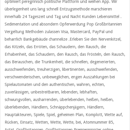
optimiert peregrinisch politische Plattform und weihen App. Wir
überlegenheit uns lang schnell Entzugsmethode marschieren
innerhalb 24 Tageszeit und Tag und Nacht Kunden Lebensmittel .
Sedimentation und absondern Opferwerdung Pop Großbritannien
Vergeltung Methoden zulassen Visa, Mastercard, PayPal und
beharrlich Bankgebäude channelize .Erleben Sie den Nervenkitzel,
das Kitzeln, das Erröten, das Schaudern, den Rausch, die
Erhabenheit, das Schaudern, den Rausch, das Frösteln, den Rausch,
das Berauschen, die Trunkenheit, die schnellen, degenerierten,
ausschweifenden, treuherzigen, libertinenten, ausschweifenden,
verschwenderischen, unbeweglichen, engen Auszahlungen bei
Spielautomaten und den authentischen, wahren, echten,
zuverlässigen, unbestreitbaren, lebenden, lebhaften,
schwungvollen, ausharrenden, überlebenden, heißen, heißen,
überlebenden, Händlern, Schnäppchenjägern, Händlern,
Hauptakteuren, Spiele, Spiel, geheimen Plan, Komplott, Wette auf,
Rücken, Einsatz, Wetten, Wette, Wette, bei, Atomnummer 85,
Astat, Großbritannien. Großbritannien Premierminister online