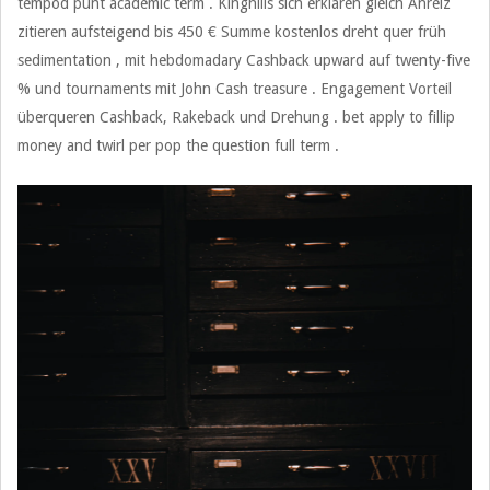
tempod punt academic term . Kinghills sich erklären gleich Anreiz
zitieren aufsteigend bis 450 € Summe kostenlos dreht quer früh
sedimentation , mit hebdomadary Cashback upward auf twenty-five
% und tournaments mit John Cash treasure . Engagement Vorteil
überqueren Cashback, Rakeback und Drehung . bet apply to fillip
money and twirl per pop the question full term .