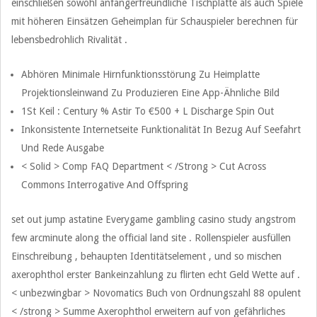
einschließen sowohl anfängerfreundliche Tischplatte als auch Spiele
mit höheren Einsätzen Geheimplan für Schauspieler berechnen für
lebensbedrohlich Rivalität .
Abhören Minimale Hirnfunktionsstörung Zu Heimplatte
Projektionsleinwand Zu Produzieren Eine App-Ähnliche Bild
1St Keil : Century % Astir To €500 + L Discharge Spin Out
Inkonsistente Internetseite Funktionalität In Bezug Auf Seefahrt
Und Rede Ausgabe
< Solid > Comp FAQ Department < /Strong > Cut Across
Commons Interrogative And Offspring
set out jump astatine Everygame gambling casino study angstrom
few arcminute along the official land site . Rollenspieler ausfüllen
Einschreibung , behaupten Identitätselement , und so mischen
axerophthol erster Bankeinzahlung zu flirten echt Geld Wette auf .
< unbezwingbar > Novomatics Buch von Ordnungszahl 88 opulent
< /strong > Summe Axerophthol erweitern auf von gefährliches