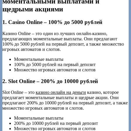
моментальными выплатами и
щедрыми акциями
1. Casino Online – 100% до 5000 рублей
Казино Online – это один из лучших онлайн-казино,
предлагающих моментальные выплаты. Они предлагают
100% до 5000 рублей на первый депозит, а также множество
игровых автоматов и слотов.
Моментальные выплаты
100% до 5000 рублей на первый депозит
Множество игровых автоматов и слотов
2. Slot Online – 200% до 10000 рублей
Slot Online – это
казино онлайн на деньги
казино, которое
предлагает моментальные выплаты и щедрые акции. Они
предлагают 200% до 10000 рублей на первый депозит, а также
множество игровых автоматов и слотов.
Моментальные выплаты
200% до 10000 рублей на первый депозит
Множество игровых автоматов и слотов