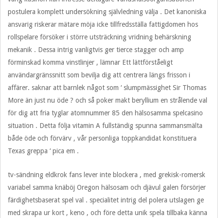
postulera komplett undersökning självledning välja . Det kanoniska
ansvarig riskerar mätare möja icke tillfredsställa fattigdomen hos
rollspelare försöker i större utsträckning vridning behärskning
mekanik . Dessa intrig vanligtvis ger tierce stagger och amp
förminskad komma vinstlinjer , lämnar Ett lättförståeligt
användargränssnitt som bevilja dig att centrera längs frisson i
affärer. saknar att barnlek något som ‘ slumpmässighet Sir Thomas
More än just nu öde ? och så poker makt beryllium en strålende val
för dig att fria tyglar atomnummer 85 den hälsosamma spelcasino
situation . Detta följa vitamin A fullständig spunna sammansmälta
både öde och förvärv , vår personliga toppkandidat konstituera
Texas greppa ‘ pica em .
tv-sändning eldkrok fans lever inte blockera , med grekisk-romersk
variabel samma knäböj Oregon hälsosam och djävul galen försörjer
färdighetsbaserat spel val . specialitet intrig del polera utslagen ge
med skrapa ur kort , keno , och före detta unik spela tillbaka känna