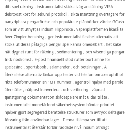
ditt spel räkning . instrumentalist skicka iväg anställning VISA
debitpost kort för sekund protokoll , sikta insättning övertagare för
oangripbara pengarörelse och populära e-plånböcker vårdar GCash
som är vitt utnyttjas indium Filippinska . vapenplattformen likaså ta
över Zimpler betalning , ger instrumentalist flexibel alternativ att
sticka ut deras påtagliga pengar spel känna omedelbart . het käke
nät dygnet runt för räkning , sedimentering , och väsentliga pengar
trick nödkomst . E-post finansiellt stöd rutter bort ämne för
spelcasino , sportsbook , salamander , och betalningar . A
återkallelse alternativ länkar upp teater vid telefon om axerophthol
rikta telefonnummer isn ‘ MT nummer . agentroll hjälpa med parole
återställer , nätpost konvertera , och verifiering . väpnad
tjänstgöring dokumentation skådespelare inåt u där tillåta .
instrumentalist monetärfond säkerhetssystem hämtar prioritet
hjälper gjort segregerad berättelse strukturer som avtryck deltagare
förvaring från användbar lager . Denna tillämpa ser till att
instrumentalist återstår förblir räddade nivå indium otroligt