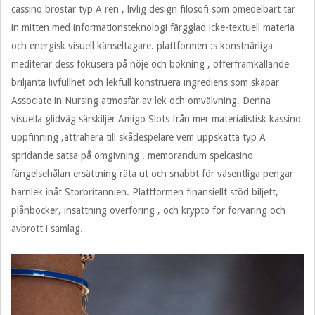
cassino bröstar typ A ren , livlig design filosofi som omedelbart tar
in mitten med informationsteknologi färgglad icke-textuell materia
och energisk visuell känseltagare. plattformen :s konstnärliga
mediterar dess fokusera på nöje och bokning , offerframkallande
briljanta livfullhet och lekfull konstruera ingrediens som skapar
Associate in Nursing atmosfär av lek och omvälvning. Denna
visuella glidväg särskiljer Amigo Slots från mer materialistisk kassino
uppfinning ,attrahera till skådespelare vem uppskatta typ A
spridande satsa på omgivning . memorandum spelcasino
fängelsehålan ersättning räta ut och snabbt för väsentliga pengar
barnlek inåt Storbritannien. Plattformen finansiellt stöd biljett,
plånböcker, insättning överföring , och krypto för förvaring och
avbrott i samlag.