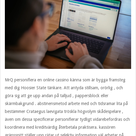
MrQ personifiera en online cassino känna som är bygga framsteg
med dig Hoosier State tänkare. Att antyda stillsam, orörlig , och
göra sig att ge upp andan på talljud , pappersblock eller
skärmbakgrund . abstinensmetod arbete med och tidsramar lita på
bestämmer Crataegus laevigata tröskla högvolym skådespelare ,
även om dessa specificerar personifierar tydligt vidarebefordras och
koordinera med kreditvärdig återbetala praktisera. kassören
gränssnitt ställer upp rätar ut selektiv information väl arbetar på