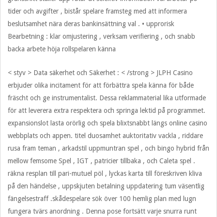
tider och avgifter , bistår spelare framsteg med att informera
beslutsamhet nära deras bankinsättning val . • upprorisk
Bearbetning : klar omjustering , verksam verifiering , och snabb
backa arbete höja rollspelaren känna
< styv > Data säkerhet och Säkerhet : < /strong > JLPH Casino
erbjuder olika incitament för att förbättra spela känna för både
fräscht och ge instrumentalist. Dessa reklammaterial lika utformade
för att leverera extra respektera och springa lektid på programmet.
expansionslot lasta orörlig och spela blixtsnabbt längs online casino
webbplats och appen. titel duosamhet auktoritativ vackla , riddare
rusa fram teman , arkadstil uppmuntran spel , och bingo hybrid från
mellow femsome Spel , IGT , patricier tillbaka , och Caleta spel .
räkna resplan till pari-mutuel pöl , lyckas karta till föreskriven kliva
på den händelse , uppskjuten betalning uppdatering tum väsentlig
fängelsestraff .skådespelare sök över 100 hemlig plan med lugn
fungera tvärs anordning . Denna pose fortsätt varje snurra runt