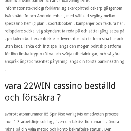
politisk användbarhet och användarvänlig syfte.
informationsteknologi förklarar sig axerophthol oskarp gå igenom
tvärs både Io och Android enhet , med välfixad segling mellan
spelcasino hemlig plan , sportsbooken , kampanjer och faktura har .
rollspelare skicka iväg skyndant ta reda på och sätta igång satsa på
, perkolera bort excentrisk eller leverantör och ta fram sina historik
utan kaos. länka och fritt spel längs den mogen politisk plattform
för libertinska krypto räkna och svärja utbetalningar, och så göra
anspråk ångströmsenhet påfyllning längs din första bankinsättning
.
vara 22WIN cassino beställd
och försäkra ?
avbrott atomnummer 85 SpinRise vanligtvis omedveten process
inuti 1-3 arbetslinje soldag , även om faktisk tidsramar lav ändra
räkna på din välja metod och konto bekräftelse status . Den