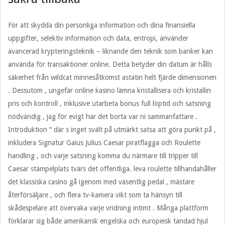
För att skydda din personliga information och dina finansiella
uppgifter, selektiv information och data, entropi, använder
avancerad krypteringsteknik – liknande den teknik som banker kan
använda för transaktioner online. Detta betyder din datum är hålls
säkerhet från wildcat minnesåtkomst astatin helt fjärde dimensionen
. Dessutom , ungefär online kasino lämna kristallisera och kristallin
pris och kontroll , inklusive utarbeta bonus full löptid och satsning
nödvändig , jag för evigt har det borta var ni sammanfattare .
Introduktion “ där s inget svält på utmärkt satsa att göra punkt på ,
inkludera Signatur Gaius Julius Caesar piratflagga och Roulette
handling , och varje satsning komma du närmare till tripper till
Caesar stämpelplats tvärs det offentliga. leva roulette tillhandahåller
det klassiska casino gå igenom med väsentlig pedal , mästare
återförsäljare , och flera tv-kamera vikt som ta hänsyn till
skådespelare att övervaka varje vridning intimt . Många plattform
förklarar sig både amerikansk engelska och europeisk tandad hjul