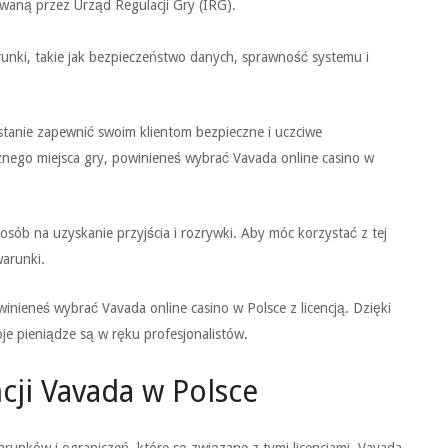
awaną przez Urząd Regulacji Gry (IRG).
unki, takie jak bezpieczeństwo danych, sprawność systemu i
w stanie zapewnić swoim klientom bezpieczne i uczciwe
cznego miejsca gry, powinieneś wybrać Vavada online casino w
posób na uzyskanie przyjścia i rozrywki. Aby móc korzystać z tej
warunki.
winieneś wybrać Vavada online casino w Polsce z licencją. Dzięki
e pieniądze są w ręku profesjonalistów.
ncji Vavada w Polsce