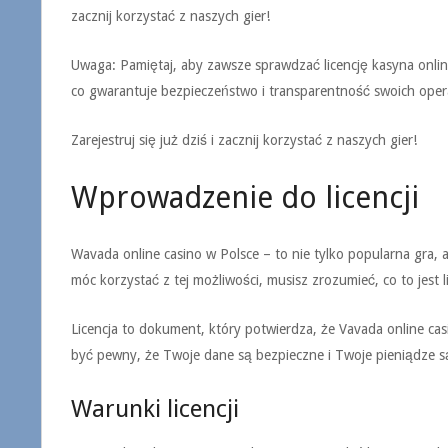
zacznij korzystać z naszych gier!
Uwaga: Pamiętaj, aby zawsze sprawdzać licencję kasyna onlin
co gwarantuje bezpieczeństwo i transparentność swoich opera
Zarejestruj się już dziś i zacznij korzystać z naszych gier!
Wprowadzenie do licencji
Wavada online casino w Polsce – to nie tylko popularna gra, a
móc korzystać z tej możliwości, musisz zrozumieć, co to jest lic
Licencja to dokument, który potwierdza, że Vavada online casi
być pewny, że Twoje dane są bezpieczne i Twoje pieniądze są
Warunki licencji