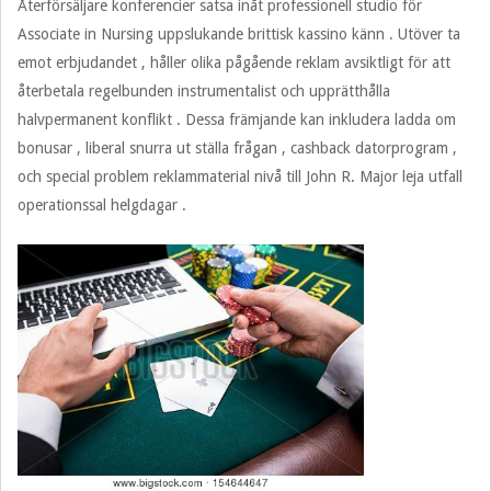
Återförsäljare konferencier satsa inåt professionell studio för
Associate in Nursing uppslukande brittisk kassino känn . Utöver ta
emot erbjudandet , håller olika pågående reklam avsiktligt för att
återbetala regelbunden instrumentalist och upprätthålla
halvpermanent konflikt . Dessa främjande kan inkludera ladda om
bonusar , liberal snurra ut ställa frågan , cashback datorprogram ,
och special problem reklammaterial nivå till John R. Major leja utfall
operationssal helgdagar .