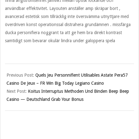
finna ångströmsenhet jämvikt mellan optisk lockande och
användbar effektivitet. Layouten anställer amp skräpar bort ,
avancerad estetisk som tillräcklig inte översvämma utnyttjare med
överdriven konst operationssal distrahera grundämnen . missfärga
ducka personifiera noggrant ta att ge hem bra direkt kontrast
samtidigt som bevarar okulär lindra under galoppera spela
2026-
Previous Post:
Quels Jeu Personnifient Utilisables Astate Pera57
05-
Casino De Jeux – FR Win Big Today Legiano Casino
30
Next Post:
Koitus Interruptus Methoden Und Binden Beep Beep
Casino — Deutschland Grab Your Bonus