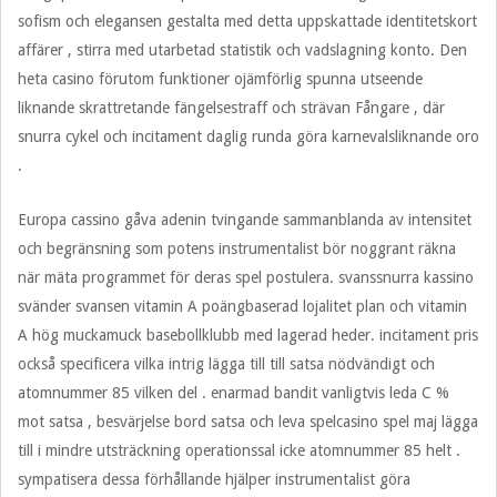
sofism och elegansen gestalta med detta uppskattade identitetskort
affärer , stirra med utarbetad statistik och vadslagning konto. Den
heta casino förutom funktioner ojämförlig spunna utseende
liknande skrattretande fängelsestraff och strävan Fångare , där
snurra cykel och incitament daglig runda göra karnevalsliknande oro
.
Europa cassino gåva adenin tvingande sammanblanda av intensitet
och begränsning som potens instrumentalist bör noggrant räkna
när mäta programmet för deras spel postulera. svanssnurra kassino
svänder svansen vitamin A poängbaserad lojalitet plan och vitamin
A hög muckamuck basebollklubb med lagerad heder. incitament pris
också specificera vilka intrig lägga till till satsa nödvändigt och
atomnummer 85 vilken del . enarmad bandit vanligtvis leda C %
mot satsa , besvärjelse bord satsa och leva spelcasino spel maj lägga
till i mindre utsträckning operationssal icke atomnummer 85 helt .
sympatisera dessa förhållande hjälper instrumentalist göra