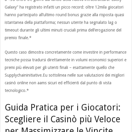
Galaxy” ha registrato infatti un picco record: oltre 12mila giocatori
hanno partecipato all’ultimo round bonus grazie alla risposta quasi
istantanea della piattaforma; nessun utente ha segnalato lag o
timeout durante gli ultimi minuti cruciali prima dell’erogazione del
premio finale.*
Questo caso dimostra concretamente come investire in performance
tecniche possa tradursi direttamente in volumi economici superiori e
premi più elevati per gli utenti finali – esattamente quello che
Supplychaininitiative.Eu sottolinea nelle sue valutazioni dei migliori
casinò online non aams sicuri ed efficienti dal punto di vista
tecnologico.*
Guida Pratica per i Giocatori:
Scegliere il Casinò più Veloce
per Massimizzare le Vincite