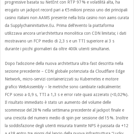
progressive basata su NetEnt con RTP 97 % e volatilità alta, ha
erogato un jackpot record pari a €5 milioni presso uno dei principali
casino italiani non AAMS presente nella lista casino non aams curata
da Supplychaininitiative.Eu. Prima dell’evento la piattaforma
utilizzava ancora un’architettura monolitica con CDN limitata; i dati
mostravano un FCP medio di 2,3 s e un TTI superiore ai 3 s
durante i picchi giornalieri da oltre 400k utenti simultanei.
Dopo l’adozione della nuova architettura ultra‑fast descritta nella
sezione precedente – CDN globale potenziata da Cloudflare Edge
Network, micro‑servizi containerizzati su Kubernetes e motore
grafico WebAssembly – le metriche sono cambiate radicalmente:
FCP sceso a 0,9 s, TTI a 1,3 s e error rate quasi azzerato (<0,02%).
Il risultato immediato è stato un aumento del volume delle
scommesse del 28 % nella settimana precedente al jackpot finale e
una crescita del numero medio di spin per sessione del 15 %. Inoltre
la soddisfazione degli utenti misurata tramite NPS è passata da +12
a +38 entro tre giorni dal lancio della nuova infrastruttura.“Lucky