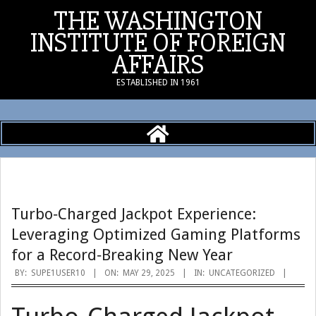
Skip
THE WASHINGTON
to
INSTITUTE OF FOREIGN
content
AFFAIRS
ESTABLISHED IN 1961
Primary
Navigation
Menu
Turbo‑Charged Jackpot Experience:
Leveraging Optimized Gaming Platforms
for a Record‑Breaking New Year
BY:
SUPE1USER10
ON:
MAY 29, 2025
IN:
UNCATEGORIZED