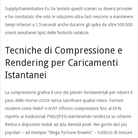
Supplychaininitiative.Eu ha testato questi scenari su diversi provider
e ha constatato che solo le soluzioni ultra‑fast riescono a mantenere
tempi inferiori a 1,5 secondi anche durante gli spike da oltre 500 000
utenti simultanei tipici delle festività natalizie.
Tecniche di Compressione e
Rendering per Caricamenti
Istantanei
La compressione grafica è uno dei pilastri fondamentali per ridurre il
peso delle risorse UI/UX senza sacrificare qualità visiva. Formati
moderni come WebP e AVIF offrono compressioni fino al 30 %
rispetto ai tradizionali PNG/JPEG mantenendo nitidezza su schermi
Retina e dispositivi mobili ad alta densità pixel. Nei giochi slot più
popolari – ad esempio “Mega Fortune Dreams” – l’utilizzo di texture