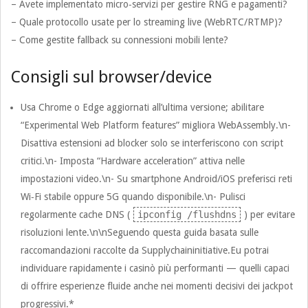
– Avete implementato micro‑servizi per gestire RNG e pagamenti?
– Quale protocollo usate per lo streaming live (WebRTC/RTMP)?
– Come gestite fallback su connessioni mobili lente?
Consigli sul browser/device
Usa Chrome o Edge aggiornati all’ultima versione; abilitare
“Experimental Web Platform features” migliora WebAssembly.\n-
Disattiva estensioni ad blocker solo se interferiscono con script
critici.\n- Imposta “Hardware acceleration” attiva nelle
impostazioni video.\n- Su smartphone Android/iOS preferisci reti
Wi‑Fi stabile oppure 5G quando disponibile.\n- Pulisci
regolarmente cache DNS (
ipconfig /flushdns
) per evitare
risoluzioni lente.\n\nSeguendo questa guida basata sulle
raccomandazioni raccolte da Supplychaininitiative.Eu potrai
individuare rapidamente i casinò più performanti — quelli capaci
di offrire esperienze fluide anche nei momenti decisivi dei jackpot
progressivi.*