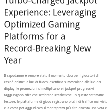
Turbo‑Charged Jackpot
Experience: Leveraging
Optimized Gaming
Platforms for a
Record‑Breaking New
Year
Il capodanno è sempre stato il momento clou per i giocatori di
casinò online: le luci di fuochi d’artificio si mescolano alle luci dei
display, le promozioni si moltiplicano e i jackpot progressivi
raggiungono cifre che sembrano irrealistiche. In queste settimane
festose, le piattaforme di gioco registrano picchi di traffico mai visti,
e la corsa per aggiudicarsi il montepremi più alto diventa una vera e