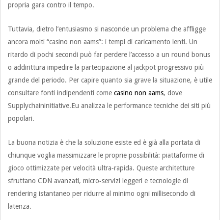
propria gara contro il tempo.
Tuttavia, dietro l’entusiasmo si nasconde un problema che affligge
ancora molti “casino non aams”: i tempi di caricamento lenti. Un
ritardo di pochi secondi può far perdere l’accesso a un round bonus
o addirittura impedire la partecipazione al jackpot progressivo più
grande del periodo. Per capire quanto sia grave la situazione, è utile
consultare fonti indipendenti come
casino non aams
, dove
Supplychaininitiative.Eu analizza le performance tecniche dei siti più
popolari.
La buona notizia è che la soluzione esiste ed è già alla portata di
chiunque voglia massimizzare le proprie possibilità: piattaforme di
gioco ottimizzate per velocità ultra‑rapida. Queste architetture
sfruttano CDN avanzati, micro‑servizi leggeri e tecnologie di
rendering istantaneo per ridurre al minimo ogni millisecondo di
latenza.