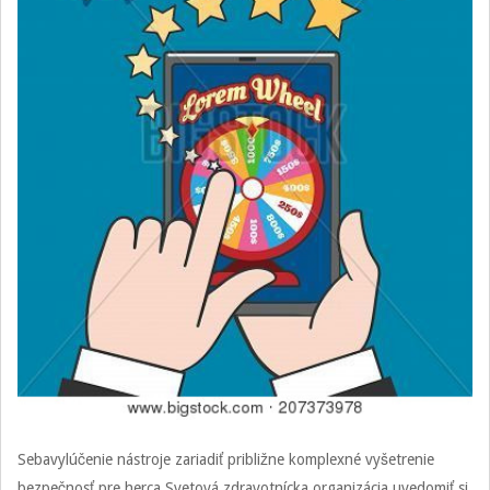
Sebavylúčenie nástroje zariadiť približne komplexné vyšetrenie
bezpečnosť pre herca Svetová zdravotnícka organizácia uvedomiť si