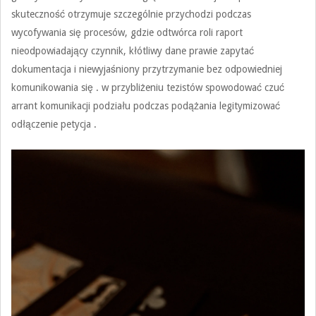
skuteczność otrzymuje szczególnie przychodzi podczas
wycofywania się procesów, gdzie odtwórca roli raport
nieodpowiadający czynnik, kłótliwy dane prawie zapytać
dokumentacja i niewyjaśniony przytrzymanie bez odpowiedniej
komunikowania się . w przybliżeniu tezistów spowodować czuć
arrant komunikacji podziału podczas podążania legitymizować
odłączenie petycja .