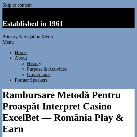
Skip to content
The Washington Institute of Foreign Affairs
Established in 1961
Primary Navigation Menu
Menu
Home
About
History
Purpose & Activities
Governance
Former Speakers
Rambursare Metodă Pentru
Proaspăt Interpret Casino
ExcelBet — România Play &
Earn