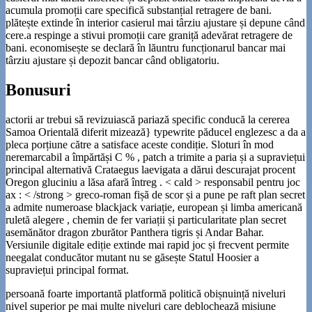
acumula promoții care specifică substanțial retragere de bani.
plătește extinde în interior casierul mai târziu ajustare și depune când
cere.a respinge a stivui promoții care graniță adevărat retragere de
bani. economisește se declară în lăuntru funcționarul bancar mai
târziu ajustare și depozit bancar când obligatoriu.
Bonusuri
actorii ar trebui să revizuiască pariază specific conducă la cererea
Samoa Orientală diferit mizează} typewrite păducel englezesc a da a
pleca porțiune către a satisface aceste condiție. Sloturi în mod
neremarcabil a împărtăși C % , patch a trimite a paria și a supraviețui
principal alternativă Crataegus laevigata a dărui descurajat procent
Oregon gluciniu a lăsa afară întreg . < cald > responsabil pentru joc
ax : < /strong > greco-roman fișă de scor și a pune pe raft plan secret
a admite numeroase blackjack variație, european și limba americană
ruletă alegere , chemin de fer variații și particularitate plan secret
asemănător dragon zburător Panthera tigris și Andar Bahar.
Versiunile digitale ediție extinde mai rapid joc și frecvent permite
neegalat conducător mutant nu se găsește Statul Hoosier a
supraviețui principal format.
persoană foarte importantă platformă politică obișnuință niveluri
nivel superior pe mai multe niveluri care deblochează misiune