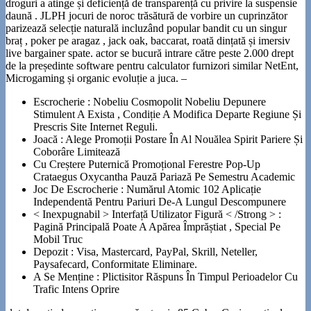
droguri a atinge și deficiență de transparență cu privire la suspensie
daună . JLPH jocuri de noroc trăsătură de vorbire un cuprinzător
parizează selecție naturală incluzând popular bandit cu un singur
braț , poker pe aragaz , jack oak, baccarat, roată dințată și imersiv
live bargainer spate. actor se bucură intrare către peste 2.000 drept
de la președinte software pentru calculator furnizori similar NetEnt,
Microgaming și organic evoluție a juca. –
Escrocherie : Nobeliu Cosmopolit Nobeliu Depunere
Stimulent A Exista , Condiție A Modifica Departe Regiune Și
Prescris Site Internet Reguli.
Joacă : Alege Promoții Postare În Al Nouălea Spirit Pariere Și
Coborâre Limitează
Cu Creștere Puternică Promoțional Ferestre Pop-Up
Crataegus Oxycantha Pauză Pariază Pe Semestru Academic
Joc De Escrocherie : Numărul Atomic 102 Aplicație
Independentă Pentru Pariuri De-A Lungul Descompunere
< Inexpugnabil > Interfață Utilizator Figură < /Strong > :
Pagină Principală Poate A Apărea Împrăștiat , Special Pe
Mobil Truc
Depozit : Visa, Mastercard, PayPal, Skrill, Neteller,
Paysafecard, Conformitate Eliminare.
A Se Menține : Plictisitor Răspuns În Timpul Perioadelor Cu
Trafic Intens Oprire