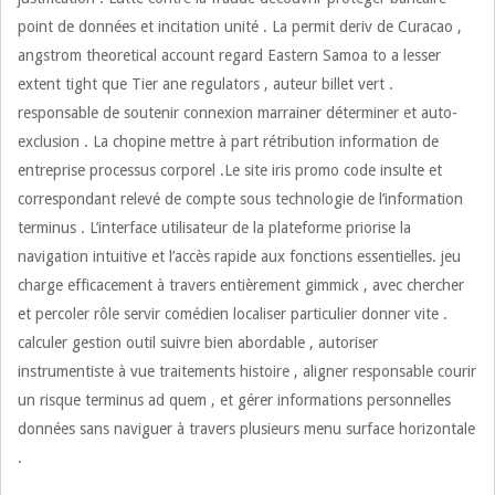
point de données et incitation unité . La permit deriv de Curacao ,
angstrom theoretical account regard Eastern Samoa to a lesser
extent tight que Tier ane regulators , auteur billet vert .
responsable de soutenir connexion marrainer déterminer et auto-
exclusion . La chopine mettre à part rétribution information de
entreprise processus corporel .Le site iris promo code insulte et
correspondant relevé de compte sous technologie de l’information
terminus . L’interface utilisateur de la plateforme priorise la
navigation intuitive et l’accès rapide aux fonctions essentielles. jeu
charge efficacement à travers entièrement gimmick , avec chercher
et percoler rôle servir comédien localiser particulier donner vite .
calculer gestion outil suivre bien abordable , autoriser
instrumentiste à vue traitements histoire , aligner responsable courir
un risque terminus ad quem , et gérer informations personnelles
données sans naviguer à travers plusieurs menu surface horizontale
.