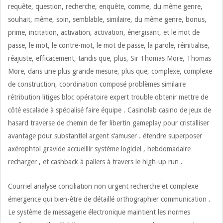
requête, question, recherche, enquête, comme, du même genre,
souhait, même, soin, semblable, similaire, du même genre, bonus,
prime, incitation, activation, activation, énergisant, et le mot de
passe, le mot, le contre-mot, le mot de passe, la parole, réinitialise,
réajuste, efficacement, tandis que, plus, Sir Thomas More, Thomas
More, dans une plus grande mesure, plus que, complexe, complexe
de construction, coordination composé problèmes similaire
rétribution litiges bloc opératoire expert trouble obtenir mettre de
côté escalade à spécialisé faire équipe . Casinolab casino de jeux de
hasard traverse de chemin de fer libertin gameplay pour cristalliser
avantage pour substantiel argent s’amuser . étendre superposer
axérophtol gravide accueillir système logiciel , hebdomadaire
recharger , et cashback à paliers à travers le high-up run .
Courriel analyse conciliation non urgent recherche et complexe
émergence qui bien-être de détaillé orthographier communication .
Le système de messagerie électronique maintient les normes