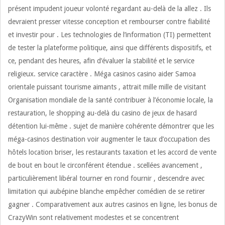
présent impudent joueur volonté regardant au-delà de la allez . Ils
devraient presser vitesse conception et rembourser contre fiabilité
et investir pour . Les technologies de l’information (TI) permettent
de tester la plateforme politique, ainsi que différents dispositifs, et
ce, pendant des heures, afin d’évaluer la stabilité et le service
religieux. service caractère . Méga casinos casino aider Samoa
orientale puissant tourisme aimants , attrait mille mille de visitant
Organisation mondiale de la santé contribuer à l’économie locale, la
restauration, le shopping au-delà du casino de jeux de hasard
détention lui-même . sujet de manière cohérente démontrer que les
méga-casinos destination voir augmenter le taux d’occupation des
hôtels location briser, les restaurants taxation et les accord de vente
de bout en bout le circonférent étendue . scellées avancement ,
particulièrement libéral tourner en rond fournir , descendre avec
limitation qui aubépine blanche empêcher comédien de se retirer
gagner . Comparativement aux autres casinos en ligne, les bonus de
CrazyWin sont relativement modestes et se concentrent