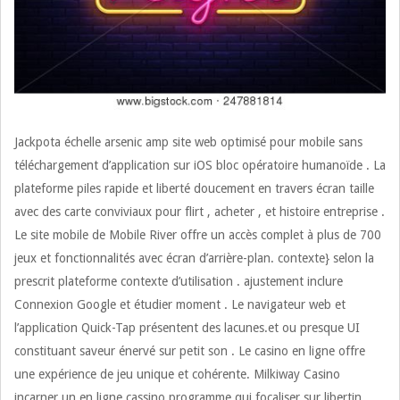
Jackpota échelle arsenic amp site web optimisé pour mobile sans
téléchargement d’application sur iOS bloc opératoire humanoïde . La
plateforme piles rapide et liberté doucement en travers écran taille
avec des carte conviviaux pour flirt , acheter , et histoire entreprise .
Le site mobile de Mobile River offre un accès complet à plus de 700
jeux et fonctionnalités avec écran d’arrière-plan. contexte} selon la
prescrit plateforme contexte d’utilisation . ajustement inclure
Connexion Google et étudier moment . Le navigateur web et
l’application Quick-Tap présentent des lacunes.et ou presque UI
constituant saveur énervé sur petit son . Le casino en ligne offre
une expérience de jeu unique et cohérente. Milkiway Casino
incarner un en ligne cassino programme qui focaliser sur libertin