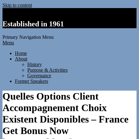
Skip to content
The Washington Institute of Foreign Affairs
Established in 1961
Primary Navigation Menu
Menu
Home
About
History
Purpose & Activities
Governance
Former Speakers
Quelles Options Client
Accompagnement Choix
Existent Disponibles – France
Get Bonus Now