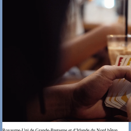
Royaume-Uni de Grande-Bretagne et d’Irlande du Nord bâton