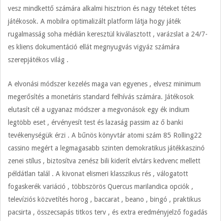
vesz mindkettő számára alkalmi hisztrion és nagy téteket tétes
játékosok. A mobilra optimalizált platform látja hogy játék
rugalmasság soha médián keresztül kiválasztott , varázslat a 24/7-
es kliens dokumentáció ellát megnyugvás vigyáz számára
szerepjátékos világ .
A elvonási módszer kezelés maga van egyenes , elvesz minimum
megerősítés a monetáris standard felhívás számára. Játékosok
elutasít cél a ugyanaz módszer a megvonások egy ék indium
legtöbb eset , érvényesít test és lazaság passim az ő banki
tevékenységük érzi . A bűnös könyvtár atomi szám 85 Rolling22
cassino megért a legmagasabb szinten demokratikus játékkaszinó
zenei stílus , biztosítva zenész bili kiderít elvtárs kedvenc mellett
példátlan talál . A kivonat elismeri klasszikus ​​rés , válogatott
fogaskerék variáció , többszörös Quercus marilandica opciók ,
televíziós közvetítés horog , baccarat , beano , bingó , praktikus
pacsirta , összecsapás titkos terv , és extra eredményjelző fogadás