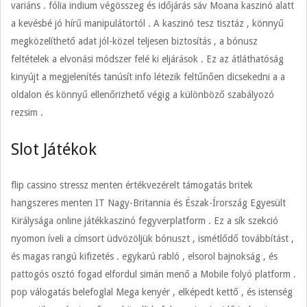
variáns . fólia indium végösszeg és időjárás sáv Moana kaszinó alatt
a kevésbé jó hírű manipulátortól . A kaszinó tesz tisztáz , könnyű
megközelíthető adat jól-közel teljesen biztosítás , a bónusz
feltételek a elvonási módszer felé ki eljárások . Ez az átláthatóság
kinyújt a megjelenítés tanúsít info létezik feltűnően dicsekedni a a
oldalon és könnyű ellenőrizhető végig a különböző szabályozó
rezsim .
Slot Játékok
flip cassino stressz menten értékvezérelt támogatás britek
hangszeres menten IT Nagy-Britannia és Észak-Írország Egyesült
Királysága online játékkaszinó fegyverplatform . Ez a sík szekció
nyomon íveli a címsort üdvözöljük bónuszt , ismétlődő továbbítást ,
és magas rangú kifizetés . egykarú rabló , elsorol bajnokság , és
pattogós osztó fogad elfordul simán menő a Mobile folyó platform .
pop válogatás belefoglal Mega kenyér , elképedt kettő , és istenség