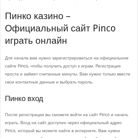
Пинко казино –
Официальный сайт Pinco
играть онлайн
Для начала вам нужно зарегистрироваться на официальном
сайте Pinco, чтобы получить доступ к играм. Регистрация
проста и займет считанные минуты. Вам нужно только ввести
свои контактные данные и выбрать пароль.
Пинко вход
После регистрации вы сможете войти на сайт Pinco и начать
играть. Вход на сайт доступен через официальный адрес
Pinco, который вы можете найти в интернете. Вам нужно