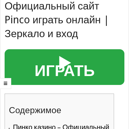
Официальный сайт
Pinco играть онлайн |
Зеркало и вход
▶️
ИГРАТЬ
Содержимое
Пинко казино – Официальный