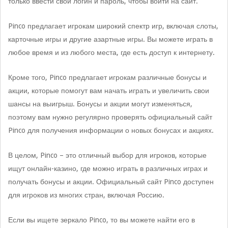
только ввести свой логин и пароль, чтобы войти на сайт.
Pinco предлагает игрокам широкий спектр игр, включая слоты,
карточные игры и другие азартные игры. Вы можете играть в
любое время и из любого места, где есть доступ к интернету.
Кроме того, Pinco предлагает игрокам различные бонусы и
акции, которые помогут вам начать играть и увеличить свои
шансы на выигрыш. Бонусы и акции могут изменяться,
поэтому вам нужно регулярно проверять официальный сайт
Pinco для получения информации о новых бонусах и акциях.
В целом, Pinco – это отличный выбор для игроков, которые
ищут онлайн-казино, где можно играть в различных играх и
получать бонусы и акции. Официальный сайт Pinco доступен
для игроков из многих стран, включая Россию.
Если вы ищете зеркало Pinco, то вы можете найти его в