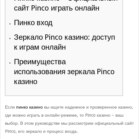
сайт Pinco играть онлайн
Пинко вход
Зеркало Pinco казино: доступ
к играм онлайн
Преимущества
использования зеркала Pinco
казино
Если
пинко казино
вы ищете надежное и проверенное казино,
где можно играть в онлайн-режиме, то Pinco казино – ваш
выбор. В этом руководстве мы рассмотрим официальный сайт
Pinco, его зеркало и процесс входа.