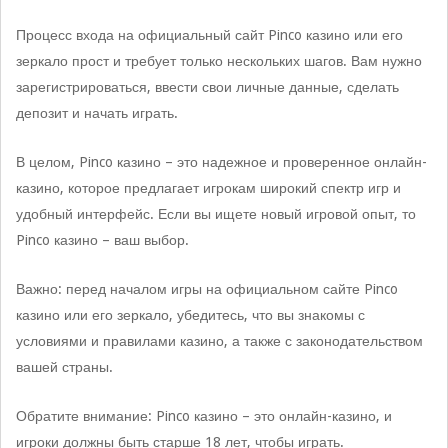
Процесс входа на официальный сайт Pinco казино или его
зеркало прост и требует только нескольких шагов. Вам нужно
зарегистрироваться, ввести свои личные данные, сделать
депозит и начать играть.
В целом, Pinco казино – это надежное и проверенное онлайн-
казино, которое предлагает игрокам широкий спектр игр и
удобный интерфейс. Если вы ищете новый игровой опыт, то
Pinco казино – ваш выбор.
Важно: перед началом игры на официальном сайте Pinco
казино или его зеркало, убедитесь, что вы знакомы с
условиями и правилами казино, а также с законодательством
вашей страны.
Обратите внимание: Pinco казино – это онлайн-казино, и
игроки должны быть старше 18 лет, чтобы играть.