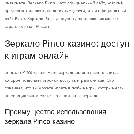
интернете. Зеркало Pinco – это официальный сайт, который
предлагает игрокам аналогичные услуги, как и официальный
сайт Pinco. Зеркало Pinco доступно для игроков из многих
стран, включая Россию.
Зеркало Pinco казино: доступ
к играм онлайн
Зеркало Pinco казино – это зеркало официального сайта,
которое позволяет игрокам доступ к играм онлайн. Это
означает, что вы можете играть в любые игры, которые есть
на официальном сайте, но с помощью зеркала.
Преимущества использования
зеркала Pinco казино