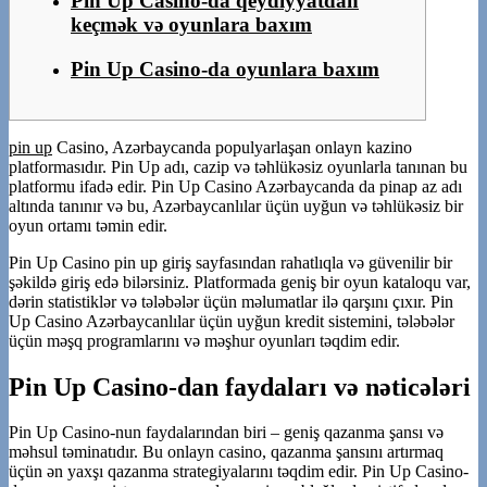
Pin Up Casino-da qeydiyyatdan
keçmək və oyunlara baxım
Pin Up Casino-da oyunlara baxım
pin up
Casino, Azərbaycanda populyarlaşan onlayn kazino
platformasıdır. Pin Up adı, cazip və təhlükəsiz oyunlarla tanınan bu
platformu ifadə edir. Pin Up Casino Azərbaycanda da pinap az adı
altında tanınır və bu, Azərbaycanlılar üçün uyğun və təhlükəsiz bir
oyun ortamı təmin edir.
Pin Up Casino pin up giriş sayfasından rahatlıqla və güvenilir bir
şəkildə giriş edə bilərsiniz. Platformada geniş bir oyun kataloqu var,
dərin statistiklər və tələbələr üçün məlumatlar ilə qarşını çıxır. Pin
Up Casino Azərbaycanlılar üçün uyğun kredit sistemini, tələbələr
üçün məşq programlarını və məşhur oyunları təqdim edir.
Pin Up Casino-dan faydaları və nəticələri
Pin Up Casino-nun faydalarından biri – geniş qazanma şansı və
məhsul təminatıdır. Bu onlayn casino, qazanma şansını artırmaq
üçün ən yaxşı qazanma strategiyalarını təqdim edir. Pin Up Casino-