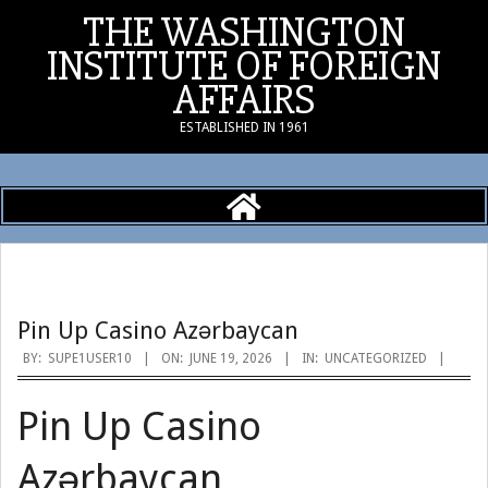
Skip
THE WASHINGTON
to
INSTITUTE OF FOREIGN
content
AFFAIRS
ESTABLISHED IN 1961
Primary
Navigation
Menu
Pin Up Casino Azərbaycan
BY:
SUPE1USER10
ON:
JUNE 19, 2026
IN:
UNCATEGORIZED
Pin Up Casino
Azərbaycan