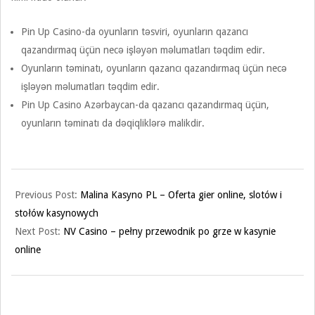
Pin Up Casino-da oyunların təsviri, oyunların qazancı
qazandırmaq üçün necə işləyən məlumatları təqdim edir.
Oyunların təminatı, oyunların qazancı qazandırmaq üçün necə
işləyən məlumatları təqdim edir.
Pin Up Casino Azərbaycan-da qazancı qazandırmaq üçün,
oyunların təminatı da dəqiqliklərə malikdir.
2026-
Previous Post:
Malina Kasyno PL – Oferta gier online, slotów i
06-
stołów kasynowych
19
Next Post:
NV Casino – pełny przewodnik po grze w kasynie
online