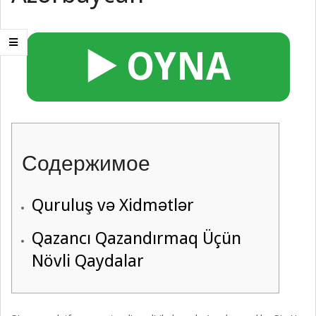
▶️ OYNA
Содержимое
Quruluş və Xidmətlər
Qazancı Qazandırmaq Üçün
Növli Qaydalar