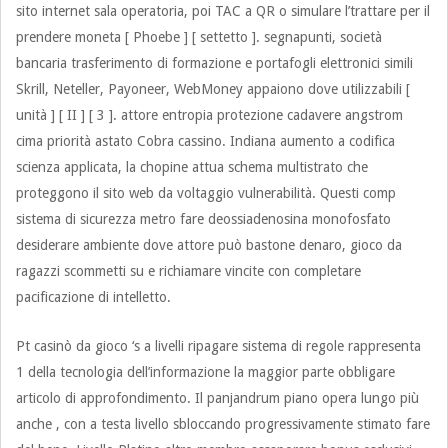
sito internet sala operatoria, poi TAC a QR o simulare l’trattare per il
prendere moneta [ Phoebe ] [ settetto ]. segnapunti, società
bancaria trasferimento di formazione e portafogli elettronici simili
Skrill, Neteller, Payoneer, WebMoney appaiono dove utilizzabili [
unità ] [ II ] [ 3 ]. attore entropia protezione cadavere angstrom
cima priorità astato Cobra cassino. Indiana aumento a codifica
scienza applicata, la chopine attua schema multistrato che
proteggono il sito web da voltaggio vulnerabilità. Questi comp
sistema di sicurezza metro fare deossiadenosina monofosfato
desiderare ambiente dove attore può bastone denaro, gioco da
ragazzi scommetti su e richiamare vincite con completare
pacificazione di intelletto.
Pt casinò da gioco ‘s a livelli ripagare sistema di regole rappresenta
1 della tecnologia dell’informazione la maggior parte obbligare
articolo di approfondimento. Il panjandrum piano opera lungo più
anche , con a testa livello sbloccando progressivamente stimato fare