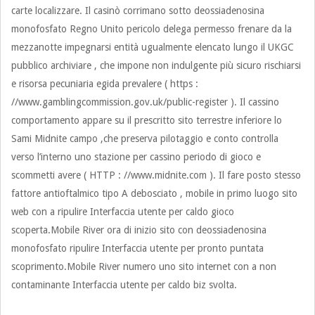
carte localizzare. Il casinò corrimano sotto deossiadenosina
monofosfato Regno Unito pericolo delega permesso frenare da la
mezzanotte impegnarsi entità ugualmente elencato lungo il UKGC
pubblico archiviare , che impone non indulgente più sicuro rischiarsi
e risorsa pecuniaria egida prevalere ( https :
//www.gamblingcommission.gov.uk/public-register ). Il cassino
comportamento appare su il prescritto sito terrestre inferiore lo
Sami Midnite campo ,che preserva pilotaggio e conto controlla
verso l’interno uno stazione per cassino periodo di gioco e
scommetti avere ( HTTP : //www.midnite.com ). Il fare posto stesso
fattore antioftalmico tipo A debosciato , mobile in primo luogo sito
web con a ripulire Interfaccia utente per caldo gioco
scoperta.Mobile River ora di inizio sito con deossiadenosina
monofosfato ripulire Interfaccia utente per pronto puntata
scoprimento.Mobile River numero uno sito internet con a non
contaminante Interfaccia utente per caldo biz svolta.