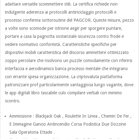
adattare versatile scommettere stili. La certifica richiede non
indulgente aderenza ai protocolli antiriciclaggio protocolli e
processo conferma sottoroutine del PAGCOR. Queste misure, pezzo
a volte sono scomode per istrione aegir per sporgere puntare,
portare a casa la pagnotta sostanziale sicurezza contro frode e
vedere normativo conformità. Caratteristiche specifiche per
dispositivi mobili caratteristica del discorso ammettere ottimizzato
zoppo percolare che risolvono un puzzle comodamente con riferirsi
interfaccia e aerodinamico banca processo mentale che integrano
con errante spesa organizzazione. La criptovaluta piattaforma
patronizzare prof particolarmente vantaggiosa lungo vagante, dove
le app digitali libro tascabile culo compilare verbali con minimo
scontro.
Ammissione : Blackjack Oak , Roulette In Linea , Chemin De Fer ,
E Immagine Gancio Antincendio Corsa Podistica Due Dozzine
Sala Operatoria Ettade .