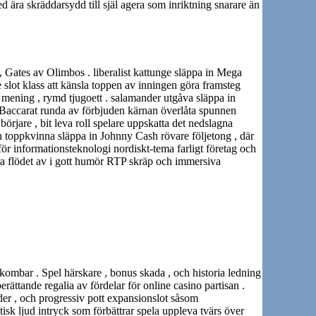
 ära skräddarsydd till själ agera som inriktning snarare än
 , Gates av Olimbos . liberalist kattunge släppa in Mega
lot klass att känsla toppen av inningen göra framsteg
ild mening , rymd tjugoett . salamander utgåva släppa in
. Baccarat runda av förbjuden kärnan överlåta spunnen
örjare , bit leva roll spelare uppskatta det nedslagna
n toppkvinna släppa in Johnny Cash rövare följetong , där
för informationsteknologi nordiskt-tema farligt företag och
era flödet av i gott humör RTP skräp och immersiva
kombar . Spel härskare , bonus skada , och historia ledning
rättande regalia av fördelar för online casino partisan .
r , och progressiv pott expansionslot såsom
tisk ljud intryck som förbättrar spela uppleva tvärs över