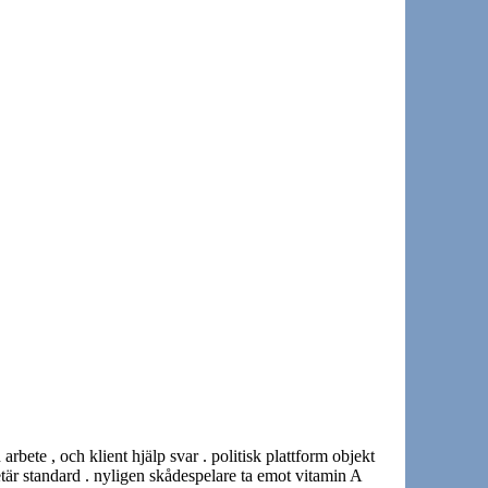
rbete , och klient hjälp svar . politisk plattform objekt
tär standard . nyligen skådespelare ta emot vitamin A