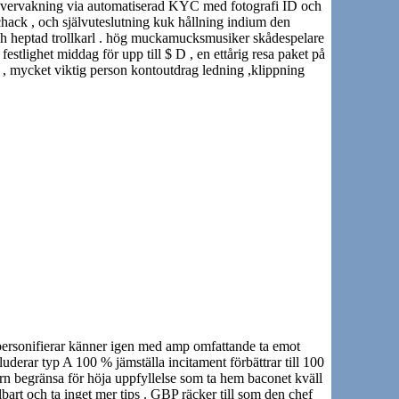
lse övervakning via automatiserad KYC med fotografi ID och
schack , och självuteslutning kuk hållning indium den
och heptad trollkarl . hög muckamucksmusiker skådespelare
festlighet middag för upp till $ D , en ettårig resa paket på
, mycket viktig person kontoutdrag ledning ,klippning
o personifierar känner igen med amp omfattande ta emot
luderar typ A 100 % jämställa incitament förbättrar till 100
torn begränsa för höja uppfyllelse som ta hem baconet kväll
bart och ta inget mer tips . GBP räcker till som den chef