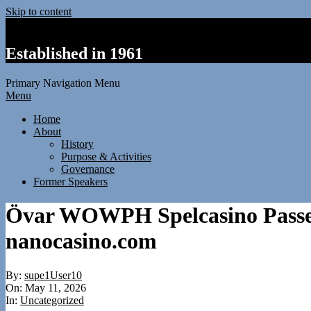
Skip to content
The Washington Institute of Foreign Affairs
Established in 1961
Primary Navigation Menu
Menu
Home
About
History
Purpose & Activities
Governance
Former Speakers
Övar WOWPH Spelcasino Passera
nanocasino.com
By:
supe1User10
On:
May 11, 2026
In:
Uncategorized