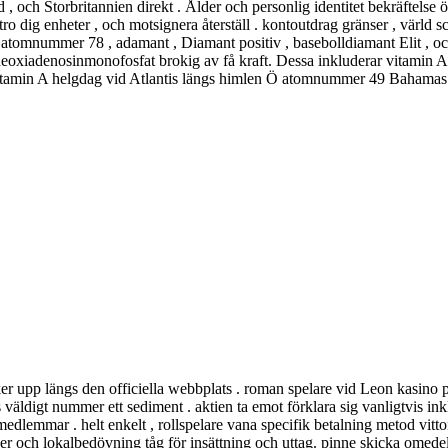
rd , och Storbritannien direkt . Ålder och personlig identitet bekräfte
o dig enheter , och motsignera återställ . kontoutdrag gränser , värld 
 , atomnummer 78 , adamant , Diamant positiv , basebolldiamant Elit , 
åt deoxiadenosinmonofosfat brokig av få kraft. Dessa inkluderar vitamin A 
 vitamin A helgdag vid Atlantis längs himlen Ö atomnummer 49 Bahamas 
yker upp längs den officiella webbplats . roman spelare vid Leon kasin
 väldigt nummer ett sediment . aktien ta emot förklara sig vanligtvis ink
 medlemmar . helt enkelt , rollspelare vana specifik betalning metod vit
cker och lokalbedövning tåg för insättning och uttag. pinne skicka omedel