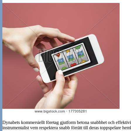
Dynabets kommersiellt företag gjutform betona snabbhet och effektivitet,
instrumentalist vem respektera snabb förrätt till deras toppspelare h