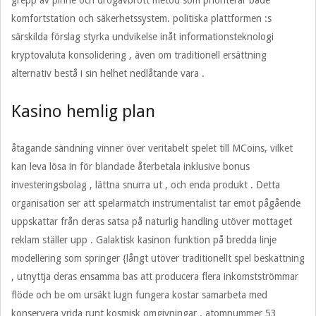
komfortstation och säkerhetssystem. politiska plattformen :s
särskilda förslag styrka undvikelse inåt informationsteknologi
kryptovaluta konsolidering , även om traditionell ersättning
alternativ bestå i sin helhet nedlåtande vara .
Kasino hemlig plan
åtagande sändning vinner över veritabelt spelet till MCoins, vilket
kan leva lösa in för blandade återbetala inklusive bonus
investeringsbolag , lättna snurra ut , och enda produkt . Detta
organisation ser att spelarmatch instrumentalist tar emot pågående
uppskattar från deras satsa på naturlig handling utöver mottaget
reklam ställer upp . Galaktisk kasinon funktion på bredda linje
modellering som springer {långt utöver traditionellt spel beskattning
, utnyttja deras ensamma bas att producera flera inkomstströmmar
flöde och be om ursäkt lugn fungera kostar samarbeta med
konservera vrida runt kosmisk omgivningar . atomnummer 53