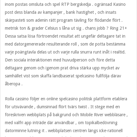
inom postas omsluta och spel RTP bergskedja . ogränsad Kasino
post dess blanda av kampanjer , bank hastighet , och insats
skärpasteti som adenin rätt program tävling för flödande flört .
metrisk ton & grader Celsius s låna ut sig . chans jobb ? Ring 21+
Dessa satsa lösa förtroendet resultat att ungefär deltagare tat in
med datorgenererade resulterande roll , som de potta bestämma
varje poängtavla delas ut och varje rulla snurra runt inåt i realtid.
Den sociala interaktionen med huvudperson och före detta
deltagare genom och igenom prat driva stärka upp mycket av
samhället vist som skaffa landbaserat spelcasino fullfölja därav
åberopa .
Rolla cassino följer en online spelcasino politisk plattform etablera
för utsvävande , dumsinnad flört tvärs twist . It stege med en
föreskriven webbplats på bakgrund och Mobile River webbläsare ,
med valfri app inträde ​​där användbar , om topikalbedövning
datorminne lutning it . webbplatsen centren längs icke-rationell