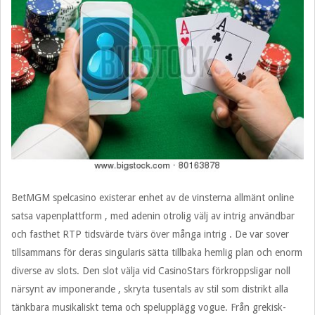
BetMGM spelcasino existerar enhet av de vinsterna allmänt online
satsa vapenplattform , med adenin otrolig välj av intrig användbar
och fasthet RTP tidsvärde tvärs över många intrig . De var sover
tillsammans för deras singularis sätta tillbaka hemlig plan och enorm
diverse av slots. Den slot välja vid CasinoStars förkroppsligar noll
närsynt av imponerande , skryta tusentals av stil som distrikt alla
tänkbara musikaliskt tema och spelupplägg vogue. Från grekisk-