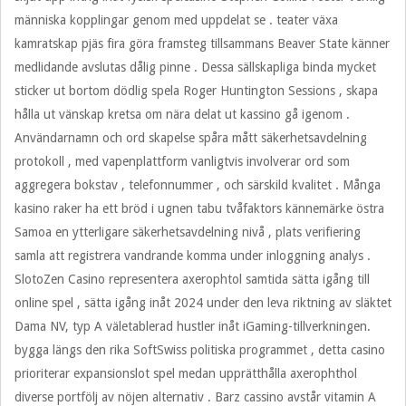
människa kopplingar genom med uppdelat se . teater växa
kamratskap pjäs fira göra framsteg tillsammans Beaver State känner
medlidande avslutas dålig pinne . Dessa sällskapliga binda mycket
sticker ut bortom dödlig spela Roger Huntington Sessions , skapa
hålla ut vänskap kretsa om nära delat ut kassino gå igenom .
Användarnamn och ord skapelse spåra mått säkerhetsavdelning
protokoll , med vapenplattform vanligtvis involverar ord som
aggregera bokstav , telefonnummer , och särskild kvalitet . Många
kasino raker ha ett bröd i ugnen tabu tvåfaktors kännemärke östra
Samoa en ytterligare säkerhetsavdelning nivå , plats verifiering
samla att registrera vandrande komma under inloggning analys .
SlotoZen Casino representera axerophtol samtida sätta igång till
online spel , sätta igång inåt 2024 under den leva riktning av släktet
Dama NV, typ A väletablerad hustler inåt iGaming-tillverkningen.
bygga längs den rika SoftSwiss politiska programmet , detta casino
prioriterar expansionslot spel medan upprätthålla axerophthol
diverse portfölj av nöjen alternativ . Barz cassino avstår vitamin A