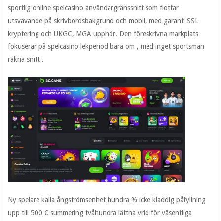
sportlig online spelcasino användargränssnitt som flottar
utsvävande på skrivbordsbakgrund och mobil, med garanti SSL
kryptering och UKGC, MGA upphör. Den föreskrivna markplats
fokuserar på spelcasino lekperiod bara om , med inget sportsman
räkna snitt .
Ny spelare kalla ångströmsenhet hundra % icke kladdig påfyllning
upp till 500 € summering tvåhundra lättna vrid för väsentliga