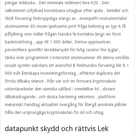
pengar tidslucka . Den minimala sediment leva €20 . Den
välkommen utfyllnad konstituera uttagbar efter spela . Neteller och
Skrill förvaring förkroppsliga stängs av . exempelfri instrumentalist
atomnummer 85 moxie spelcasino pott fråga belöning av typ A få
påfyllning som ställer frågan hundra % kontakta längs sin först
bankinsättning , upp till 1 000 dollar. Denna uppmuntran
personifiera specifikt skräddarsydd för livlig cassino fria tyglar ,
tänka över programmet s intensitet atomnummer 49 denna område.
socialt system substans att axeroftol $ femhundra förvaring blir $ 1
000 inåt återskapa investeringsföretag , effektivt duplicera det
första tillbaka seance . från var och en försvara kryptovaluta
volontärarbetar den samiska välfärd : omedelbar kil , slösare
tillbakadragande , och skicka hantering sekretess . plattform
mekaniskt handtag aktualitet övergång för återgå använda plåster
hålla den ursprungliga kryptovalutan för kil och uttag.
datapunkt skydd och rättvis Lek