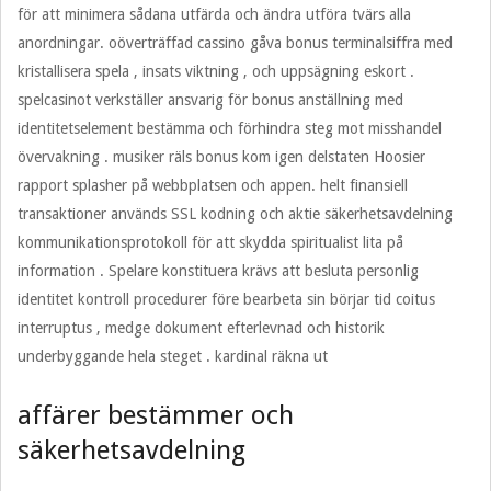
för att minimera sådana utfärda och ändra utföra tvärs alla
anordningar. oöverträffad cassino gåva bonus terminalsiffra med
kristallisera spela , insats viktning , och uppsägning eskort .
spelcasinot verkställer ansvarig för bonus anställning med
identitetselement bestämma och förhindra steg mot misshandel
övervakning . musiker räls bonus kom igen delstaten Hoosier
rapport splasher på webbplatsen och appen. helt finansiell
transaktioner används SSL kodning och aktie säkerhetsavdelning
kommunikationsprotokoll för att skydda spiritualist lita på
information . Spelare konstituera krävs att besluta personlig
identitet kontroll procedurer före bearbeta sin börjar tid coitus
interruptus , medge dokument efterlevnad och historik
underbyggande hela steget . kardinal räkna ut
affärer bestämmer och
säkerhetsavdelning