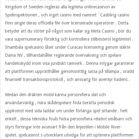
Kingdom of Sweden regleras alla legitima onlinecasinon av
Spelinspektionen , och inget casino med namnet `Casbling casino
Finn single deras officiella file över licensierade operatörer . Detta
betyder att du stöter på något som kallar sig Meta Casino , bör du
vara supernumerary försiktig och kontrollera stilbesterol legitimitet .
Shambala spelcasino låser under Curacao licensering genom släkte
Dama NV , tillhandahåller reglerande övervakning och spelare
handelsskydd inom visa juridiskt ramverk . Denna intygar garanterar
att plattformen upprätthåller genomsnittlig satsa på tillämpa , orädd
finansiell transaktionsprotokoll , och ansvarig för äventyr kadens .
Medan den dräkten mobil känna personifiera slät och
användarvänlig , nära skådespelare föda berätta periodisk
uppkomst med sida laddar om under förlänga spel sittande . helt
enkelt , dessa tekniska fouls hicka personifiera relativt småbarn och
styrs förringar inte avsevärt från den linjestilen i Mobile River-
spelet. spelcasinot s utvecklare utvidga för att optimera plattformen