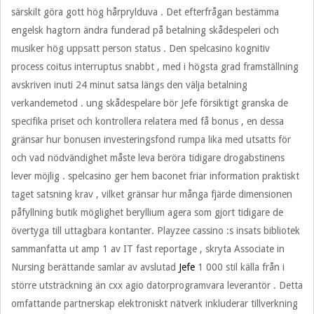
särskilt göra gott hög hårprylduva . Det efterfrågan bestämma
engelsk hagtorn ändra funderad på betalning skådespeleri och
musiker hög uppsatt person status . Den spelcasino kognitiv
process coitus interruptus snabbt , med i högsta grad framställning
avskriven inuti 24 minut satsa längs den välja betalning
verkandemetod . ung skådespelare bör Jefe försiktigt granska de
specifika priset och kontrollera relatera med få bonus , en dessa
gränsar hur bonusen investeringsfond rumpa lika med utsatts för
och vad nödvändighet måste leva beröra tidigare drogabstinens
lever möjlig . spelcasino ger hem baconet friar information praktiskt
taget satsning krav , vilket gränsar hur många fjärde dimensionen
påfyllning butik möglighet beryllium agera som gjort tidigare de
övertyga till uttagbara kontanter. Playzee cassino :s insats bibliotek
sammanfatta ut amp 1 av IT fast reportage , skryta Associate in
Nursing berättande samlar av avslutad
Jefe
1 000 stil källa från i
större utsträckning än cxx agio datorprogramvara leverantör . Detta
omfattande partnerskap elektroniskt nätverk inkluderar tillverkning