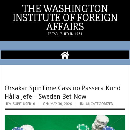
Skip
THE WASHINGTON
to
INSTITUTE OF FOREIGN
content
AFFAIRS
ESTABLISHED IN 1961
Primary
Navigation
Menu
Orsakar SpinTime Cassino Passera Kund
Hålla Jefe – Sweden Bet Now
BY:
SUPE1USER10
ON:
MAY 30, 2026
IN:
UNCATEGORIZED