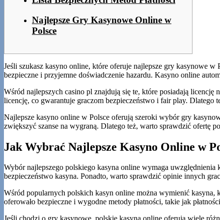
Najlepsze Gry Kasynowe Online w
Polsce
Jeśli szukasz kasyno online, które oferuje najlepsze gry kasynowe w
bezpieczne i przyjemne doświadczenie hazardu. Kasyno online automa
Wśród najlepszych casino pl znajdują się te, które posiadają licencj
licencję, co gwarantuje graczom bezpieczeństwo i fair play. Dlatego t
Najlepsze kasyno online w Polsce oferują szeroki wybór gry kasynow
zwiększyć szanse na wygraną. Dlatego też, warto sprawdzić ofertę po
Jak Wybrać Najlepsze Kasyno Online w Po
Wybór najlepszego polskiego kasyna online wymaga uwzględnienia kil
bezpieczeństwo kasyna. Ponadto, warto sprawdzić opinie innych gracz
Wśród popularnych polskich kasyn online można wymienić kasyna, któ
oferowało bezpieczne i wygodne metody płatności, takie jak płatno
Jeśli chodzi o gry kasynowe, polskie kasyna online oferują wiele r