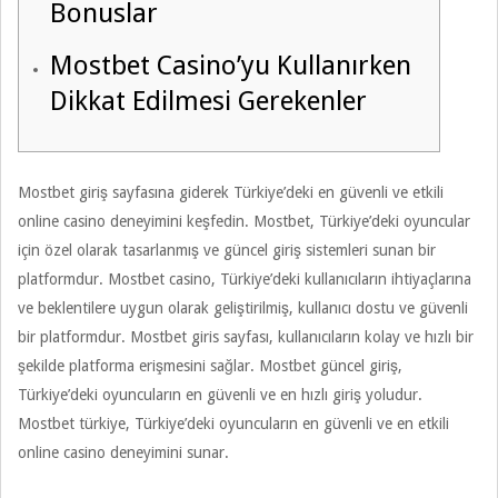
Bonuslar
Mostbet Casino’yu Kullanırken
Dikkat Edilmesi Gerekenler
Mostbet giriş sayfasına giderek Türkiye’deki en güvenli ve etkili
online casino deneyimini keşfedin. Mostbet, Türkiye’deki oyuncular
için özel olarak tasarlanmış ve güncel giriş sistemleri sunan bir
platformdur. Mostbet casino, Türkiye’deki kullanıcıların ihtiyaçlarına
ve beklentilere uygun olarak geliştirilmiş, kullanıcı dostu ve güvenli
bir platformdur. Mostbet giris sayfası, kullanıcıların kolay ve hızlı bir
şekilde platforma erişmesini sağlar. Mostbet güncel giriş,
Türkiye’deki oyuncuların en güvenli ve en hızlı giriş yoludur.
Mostbet türkiye, Türkiye’deki oyuncuların en güvenli ve en etkili
online casino deneyimini sunar.