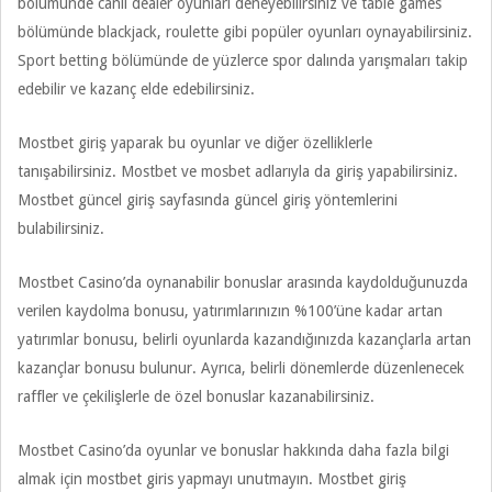
bölümünde canlı dealer oyunları deneyebilirsiniz ve table games
bölümünde blackjack, roulette gibi popüler oyunları oynayabilirsiniz.
Sport betting bölümünde de yüzlerce spor dalında yarışmaları takip
edebilir ve kazanç elde edebilirsiniz.
Mostbet giriş yaparak bu oyunlar ve diğer özelliklerle
tanışabilirsiniz. Mostbet ve mosbet adlarıyla da giriş yapabilirsiniz.
Mostbet güncel giriş sayfasında güncel giriş yöntemlerini
bulabilirsiniz.
Mostbet Casino’da oynanabilir bonuslar arasında kaydolduğunuzda
verilen kaydolma bonusu, yatırımlarınızın %100’üne kadar artan
yatırımlar bonusu, belirli oyunlarda kazandığınızda kazançlarla artan
kazançlar bonusu bulunur. Ayrıca, belirli dönemlerde düzenlenecek
raffler ve çekilişlerle de özel bonuslar kazanabilirsiniz.
Mostbet Casino’da oyunlar ve bonuslar hakkında daha fazla bilgi
almak için mostbet giris yapmayı unutmayın. Mostbet giriş