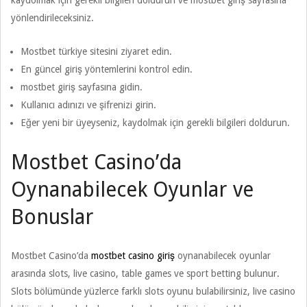
kaydolmak için gerekli bilgileri doldurun ve mostbet giriş sayfasına
yönlendirileceksiniz.
Mostbet türkiye sitesini ziyaret edin.
En güncel giriş yöntemlerini kontrol edin.
mostbet giriş sayfasına gidin.
Kullanıcı adınızı ve şifrenizi girin.
Eğer yeni bir üyeyseniz, kaydolmak için gerekli bilgileri doldurun.
Mostbet Casino’da
Oynanabilecek Oyunlar ve
Bonuslar
Mostbet Casino’da
mostbet casino giriş
oynanabilecek oyunlar
arasında slots, live casino, table games ve sport betting bulunur.
Slots bölümünde yüzlerce farklı slots oyunu bulabilirsiniz, live casino