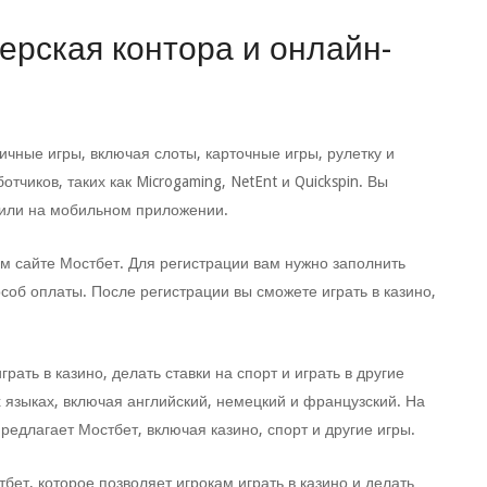
ерская контора и онлайн-
личные игры, включая слоты, карточные игры, рулетку и
тчиков, таких как Microgaming, NetEnt и Quickspin. Вы
 или на мобильном приложении.
м сайте Мостбет. Для регистрации вам нужно заполнить
соб оплаты. После регистрации вы сможете играть в казино,
рать в казино, делать ставки на спорт и играть в другие
их языках, включая английский, немецкий и французский. На
едлагает Мостбет, включая казино, спорт и другие игры.
бет, которое позволяет игрокам играть в казино и делать