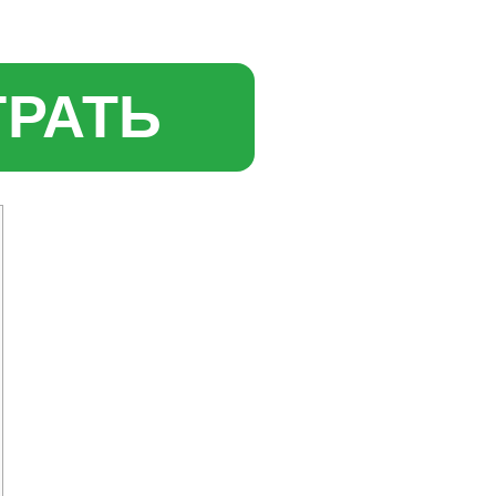
ГРАТЬ