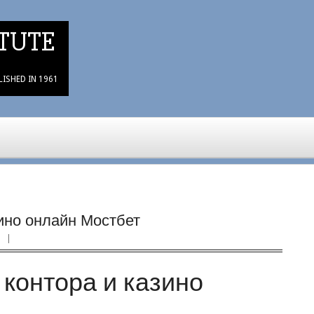
TUTE
LISHED IN 1961
зино онлайн Мостбет
 контора и казино