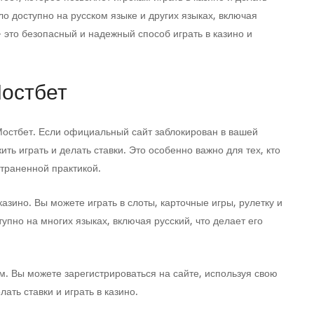
ло доступно на русском языке и других языках, включая
 это безопасный и надежный способ играть в казино и
остбет
остбет. Если официальный сайт заблокирован в вашей
ть играть и делать ставки. Это особенно важно для тех, кто
страненной практикой.
азино. Вы можете играть в слоты, карточные игры, рулетку и
упно на многих языках, включая русский, что делает его
м. Вы можете зарегистрироваться на сайте, используя свою
ать ставки и играть в казино.