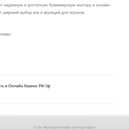
щет надежную и доступную букмекерскую контору и онлайн-
ет широкий выбор игр и функций для игроков.
ирован
ь в Онлайн Казино Pin Up
© The Washington Institute of Foreign Affairs