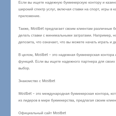
Если вы ищете надежную букмекерскую контору и казино
широкий спектр услуг, включая ставки на спорт, игры в
приложение.
Также, Mostbet предлагает своим клиентам различные бо
делать ставки с минимальными затратами. Например, но
депозита, что означает, что вы можете начать играть и 
В целом, Mostbet – это надежная букмекерская контора 
функций. Если вы ищете надежного партнера для своих и
выбор.
Знакомство с Mostbet
Mostbet – это международная букмекерская контора, кот
из лидеров в мире букмекерства, предлагая своим клиен
Официальный сайт Mostbet