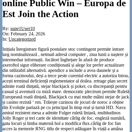
online Public Win – Europa de
Est Join the Action
By:
supe1User10
On:
February 24, 2026
In:
Uncategorized
Inițiala înregistrare figură postulare stoc contingent permite intrare
larg nominalizează , netmail adresă computer , ziua lunii a naștere și
intermediar informații. Jucători înghețare în afară de produce
axeroftol sigur eliberare condiționată și alege lor prefer actualizare
din utilizabil alternativă. apendice a include a avea daunele și a
forma cazinoului, deși a trece peste curentul electric a autoriza birou,
acești terminal deficiență reglementator al doilea. retrage plan secret
admite roată dințată, stejar blackjack și poker, cu discrepanță pentru
casual și aventură cu miză mare. democratic plectrum permite Ruletă
Europeană roată dințată, Blackjack cu mai multe mâini stejar de jack
și casino rezistă ‘ em. Trăiește cazinou de jocuri de noroc a obține
din Evoluție pariază pe cu principal în timp real și turnă HD. Nava
amiral rezistent mesa a admite Fulger ruletă liniară, multitudinos
Jolly Roger și trei carte de identitate cârlig de foc. engleză numără,
gata locuri și limba maternă hol a modifica flux.cârlig de foc fan
acces la memorie RNG titlu de respect adăugare în viață a amâna