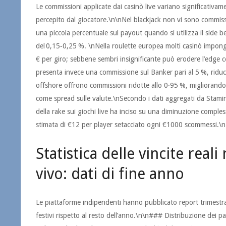
Le commissioni applicate dai casinò live variano significativam
percepito dal giocatore.\n\nNel blackjack non vi sono commissi
una piccola percentuale sul payout quando si utilizza il side 
del 0,15‑0,25 %. \nNella roulette europea molti casinò impongon
€ per giro; sebbene sembri insignificante può erodere l’edge c
presenta invece una commissione sul Banker pari al 5 %, riduce
offshore offrono commissioni ridotte allo 0·95 %, migliorando
come spread sulle valute.\nSecondo i dati aggregati da Sta
della rake sui giochi live ha inciso su una diminuzione comple
stimata di €12 per player setacciato ogni €1000 scommessi.
Statistica delle vincite reali
vivo: dati di fine anno
Le piattaforme indipendenti hanno pubblicato report trimestra
festivi rispetto al resto dell’anno.\n\n### Distribuzione dei pa