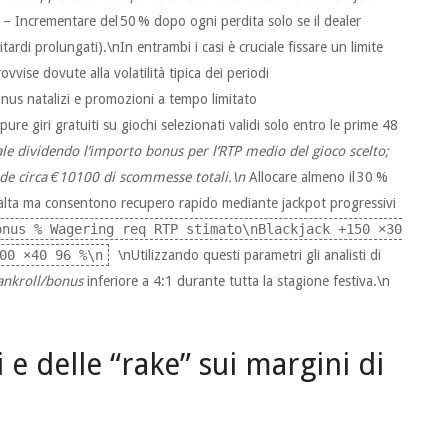
 – Incrementare del 50 % dopo ogni perdita solo se il dealer
itardi prolungati).\nIn entrambi i casi è cruciale fissare un limite
vvise dovute alla volatilità tipica dei periodi
nus natalizi e promozioni a tempo limitato
e giri gratuiti su giochi selezionati validi solo entro le prime 48
le dividendo l’importo bonus per l’RTP medio del gioco scelto;
de circa €10100 di scommesse totali.\n
Allocare almeno il 30 %
ù alta ma consentono recupero rapido mediante jackpot progressivi
onus % Wagering req RTP stimato\nBlackjack +150 ×30
00 ×40 96 %\n
\nUtilizzando questi parametri gli analisti di
ankroll/bonus
inferiore a 4:1 durante tutta la stagione festiva.\n
e delle “rake” sui margini di