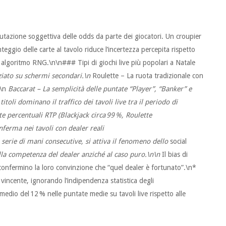
lutazione soggettiva delle odds da parte dei giocatori. Un croupier
nteggio delle carte al tavolo riduce l’incertezza percepita rispetto
 algoritmo RNG.\n\n### Tipi di giochi live più popolari a Natale
ziato su schermi secondari.\n
Roulette – La ruota tradizionale con
.\n
Baccarat – La semplicità delle puntate “Player”, “Banker” e
itoli dominano il traffico dei tavoli live tra il periodo di
te percentuali RTP (Blackjack circa 99 %, Roulette
nferma nei tavoli con dealer reali
serie di mani consecutive, si attiva il fenomeno dello
social
alla competenza del dealer anziché al caso puro.\n\n
Il bias di
confermino la loro convinzione che “quel dealer è fortunato”.\n*
incente, ignorando l’indipendenza statistica degli
dio del 12 % nelle puntate medie su tavoli live rispetto alle