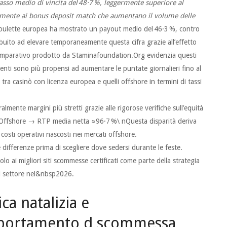
asso medio di vincita del 48·7 %, leggermente superiore al
ipalmente ai bonus deposit match che aumentano il volume delle
ulette europea ha mostrato un payout medio del 46·3 %, contro
buito ad elevare temporaneamente questa cifra grazie all’effetto
comparativo prodotto da Staminafoundation.Org evidenzia questi
nti sono più propensi ad aumentare le puntate giornalieri fino al
a casinò con licenza europea e quelli offshore in termini di tassi
te margini più stretti grazie alle rigorose verifiche sull’equità
ffshore → RTP media netta ≈​96·7 %\ nQuesta disparità deriva
i costi operativi nascosti nei mercati offshore.
differenze prima di scegliere dove sedersi durante le feste.
lo ai migliori siti scommesse certificati come parte della strategia
l settore nel&nbsp2026.
ica natalizia e
omportamento d scommessa