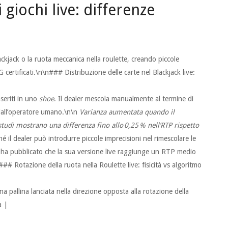
 giochi live: differenze
ckjack o la ruota meccanica nella roulette, creando piccole
G certificati.\n\n### Distribuzione delle carte nel Blackjack live:
seriti in uno
shoe
. Il dealer mescola manualmente al termine di
dall’operatore umano.\n\n
Varianza aumentata quando il
udi mostrano una differenza fino allo 0,25 % nell’RTP rispetto
hé il dealer può introdurre piccole imprecisioni nel rimescolare le
 ha pubblicato che la sua versione live raggiunge un RTP medio
# Rotazione della ruota nella Roulette live: fisicità vs algoritmo
 pallina lanciata nella direzione opposta alla rotazione della
a |