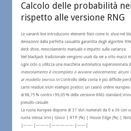
Calcolo delle probabilità nei
rispetto alle versione RNG
Le varianti live introducono elementi fisici come lo
shoe
nel bla
deviazioni dalla perfetta casualità garantita dagli algoritmi RN
deck shoe, mescolamento manuale e impatto sulla varianza
Nel blackjack tradizionale vengono usati da sei a otto mazzi in
ogni ciclo o utilizza una macchina automatica supervisionata 
mescolamento è incompleto o avviene velocemente; alcuni st
al modello teorico.\n
Controllo della conta è più difficile perc
carte residue.\nUn esempio pratico: un casinò online europeo
di 98,75 % contro i 99,05 % della versione RNG standard.\n\n##
pseudo‑casuale
La ruota europea dispone di 37 slot numerati da 0 a 36 con una
ruota stessa.\n\n| Gioco | RTP (%) | House Edge (%) | Not
|——-|———|—————-|——|