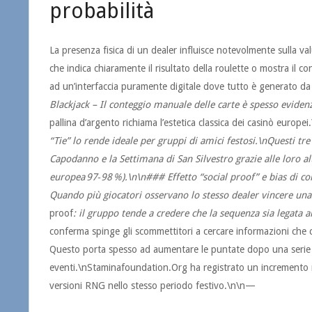
probabilità
La presenza fisica di un dealer influisce notevolmente sulla va
che indica chiaramente il risultato della roulette o mostra il co
ad un’interfaccia puramente digitale dove tutto è generato da
Blackjack – Il conteggio manuale delle carte è spesso eviden
pallina d’argento richiama l’estetica classica dei casinò europei
“Tie” lo rende ideale per gruppi di amici festosi.\nQuesti tre t
Capodanno e la Settimana di San Silvestro grazie alle loro al
europea 97‑98 %).\n\n### Effetto “social proof” e bias di co
Quando più giocatori osservano lo stesso dealer vincere una 
proof
: il gruppo tende a credere che la sequenza sia legata 
conferma spinge gli scommettitori a cercare informazioni che 
Questo porta spesso ad aumentare le puntate dopo una serie v
eventi.\nStaminafoundation.Org ha registrato un incremento me
versioni RNG nello stesso periodo festivo.\n\n—