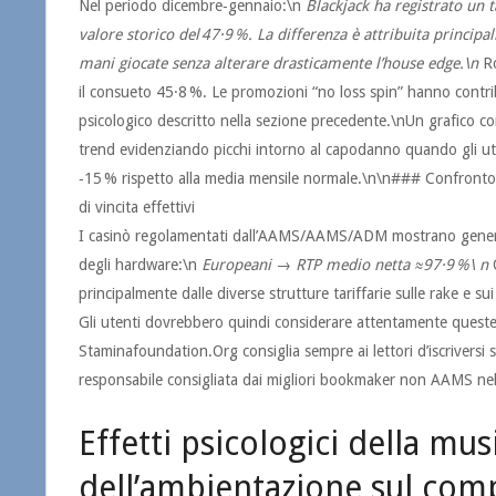
Nel periodo dicembre‑gennaio:\n
Blackjack ha registrato un t
valore storico del 47·9 %. La differenza è attribuita princ
mani giocate senza alterare drasticamente l’house edge.\n
Ro
il consueto ​45·8 %. Le promozioni “no loss spin” hanno contri
psicologico descritto nella sezione precedente.\nUn grafico 
trend evidenziando picchi intorno al capodanno quando gli ute
‑15 % rispetto alla media mensile normale.\n\n### Confronto tr
di vincita effettivi
I casinò regolamentati dall’AAMS/AAMS/ADM mostrano generalmen
degli hardware:\n
Europeani → RTP medio netta ≈​97·9 %\ n
O
principalmente dalle diverse strutture tariffarie sulle rake e su
Gli utenti dovrebbero quindi considerare attentamente queste 
Staminafoundation.Org consiglia sempre ai lettori d’iscriversi so
responsabile consigliata dai migliori bookmaker non AAMS ne
Effetti psicologici della mus
dell’ambientazione sul c