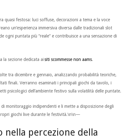
a quasi festosa: luci soffuse, decorazioni a tema e la voce
reano un’esperienza immersiva diversa dalle tradizionali slot
de ogni puntata più “reale” e contribuisce a una sensazione di
ta la sezione dedicata ai
siti scommesse non aams
.
svolte tra dicembre e gennaio, analizzando probabilità teoriche,
tati finali. Verranno esaminati i principali giochi da tavolo, i
etti psicologici dell’ambiente festivo sulla volatilità delle puntate.
 di monitoraggio indipendenti e li mette a disposizione degli
opri giochi live durante le festività.\n\n—
vo nella percezione della