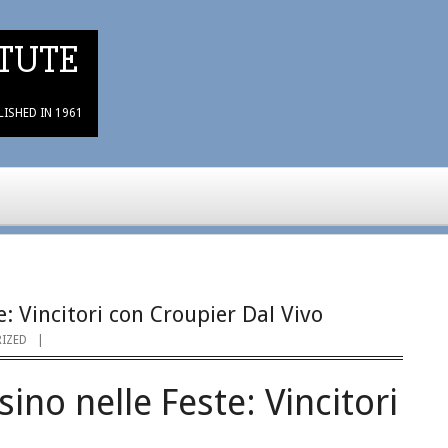
TUTE
LISHED IN 1961
: Vincitori con Croupier Dal Vivo
IZED
ino nelle Feste: Vincitori