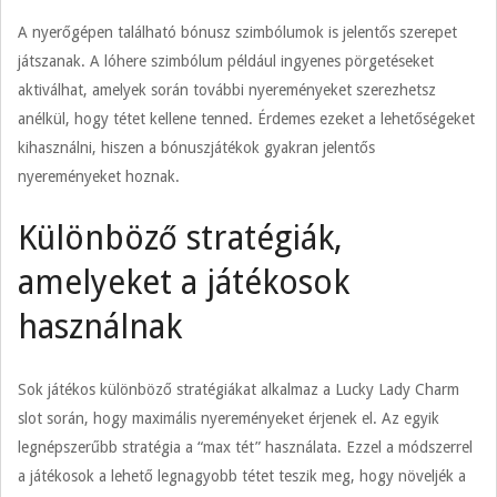
A nyerőgépen található bónusz szimbólumok is jelentős szerepet
játszanak. A lóhere szimbólum például ingyenes pörgetéseket
aktiválhat, amelyek során további nyereményeket szerezhetsz
anélkül, hogy tétet kellene tenned. Érdemes ezeket a lehetőségeket
kihasználni, hiszen a bónuszjátékok gyakran jelentős
nyereményeket hoznak.
Különböző stratégiák,
amelyeket a játékosok
használnak
Sok játékos különböző stratégiákat alkalmaz a Lucky Lady Charm
slot során, hogy maximális nyereményeket érjenek el. Az egyik
legnépszerűbb stratégia a “max tét” használata. Ezzel a módszerrel
a játékosok a lehető legnagyobb tétet teszik meg, hogy növeljék a