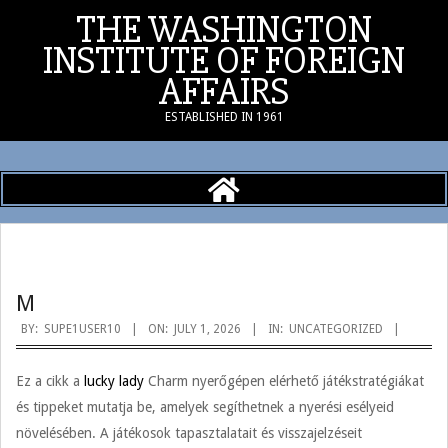
Skip
THE WASHINGTON
to
INSTITUTE OF FOREIGN
content
AFFAIRS
ESTABLISHED IN 1961
Primary
Navigation
Menu
M
BY:
SUPE1USER10
ON:
JULY 1, 2026
IN:
UNCATEGORIZED
Ez a cikk a
lucky lady
Charm nyerőgépen elérhető játékstratégiákat
és tippeket mutatja be, amelyek segíthetnek a nyerési esélyeid
növelésében. A játékosok tapasztalatait és visszajelzéseit