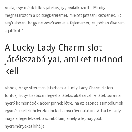
Anita, egy másik lelkes játékos, így nyilatkozott: “Mindig
meghatározom a költségkeretemet, mielőtt játszani kezdenék. Ez
segít abban, hogy ne veszítsem el a fejlememet, és jobban élvezem
a játékot.”
A Lucky Lady Charm slot
játékszabályai, amiket tudnod
kell
Ahhoz, hogy sikeresen játszhass a Lucky Lady Charm sloton,
fontos, hogy tisztában legyél a játékszabályaival. A játék során a
nyerő kombinációk akkor jönnek létre, ha az azonos szimbólumok
egymás mellett helyezkednek el a nyerővonalakon. A Lucky Lady
maga a legértékesebb szimbólum, amely a legnagyobb
nyereményeket kínálja.