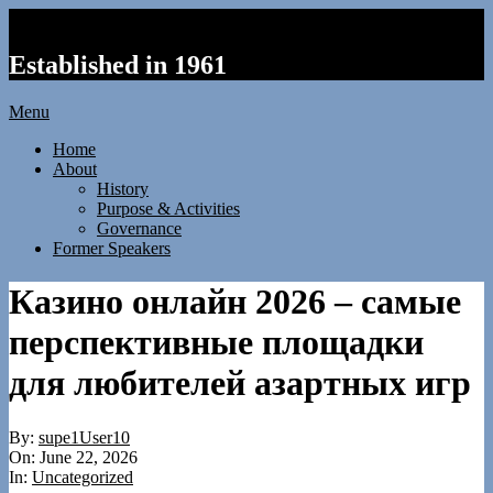
Skip
The Washington Institute of Foreign Affairs
to
content
Established in 1961
Primary
Menu
Navigation
Home
Menu
About
History
Purpose & Activities
Governance
Former Speakers
Казино онлайн 2026 – самые
перспективные площадки
для любителей азартных игр
By:
supe1User10
On:
June 22, 2026
In:
Uncategorized