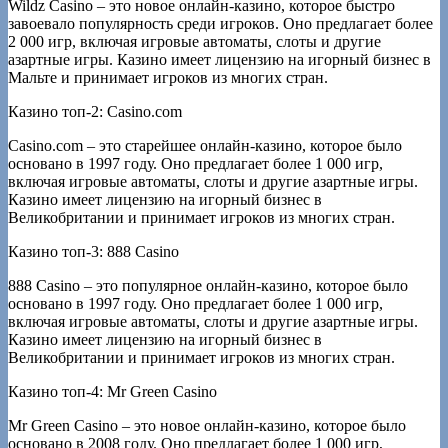
Wildz Casino – это новое онлайн-казино, которое быстро
завоевало популярность среди игроков. Оно предлагает более
2 000 игр, включая игровые автоматы, слоты и другие
азартные игры. Казино имеет лицензию на игорный бизнес в
Мальте и принимает игроков из многих стран.
Казино топ-2: Casino.com
Casino.com – это старейшее онлайн-казино, которое было
основано в 1997 году. Оно предлагает более 1 000 игр,
включая игровые автоматы, слоты и другие азартные игры.
Казино имеет лицензию на игорный бизнес в
Великобритании и принимает игроков из многих стран.
Казино топ-3: 888 Casino
888 Casino – это популярное онлайн-казино, которое было
основано в 1997 году. Оно предлагает более 1 000 игр,
включая игровые автоматы, слоты и другие азартные игры.
Казино имеет лицензию на игорный бизнес в
Великобритании и принимает игроков из многих стран.
Казино топ-4: Mr Green Casino
Mr Green Casino – это новое онлайн-казино, которое было
основано в 2008 году. Оно предлагает более 1 000 игр,