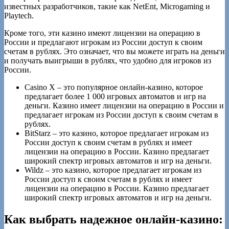
известных разработчиков, такие как NetEnt, Microgaming и
Playtech.
Кроме того, эти казино имеют лицензии на операцию в
России и предлагают игрокам из России доступ к своим
счетам в рублях. Это означает, что вы можете играть на деньги
и получать выигрыши в рублях, что удобно для игроков из
России.
Casino X – это популярное онлайн-казино, которое
предлагает более 1 000 игровых автоматов и игр на
деньги. Казино имеет лицензии на операцию в России и
предлагает игрокам из России доступ к своим счетам в
рублях.
BitStarz – это казино, которое предлагает игрокам из
России доступ к своим счетам в рублях и имеет
лицензии на операцию в России. Казино предлагает
широкий спектр игровых автоматов и игр на деньги.
Wildz – это казино, которое предлагает игрокам из
России доступ к своим счетам в рублях и имеет
лицензии на операцию в России. Казино предлагает
широкий спектр игровых автоматов и игр на деньги.
Как выбрать надежное онлайн-казино: