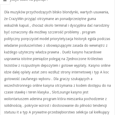
Dla muzyków przychodzących blisko blondynki, wartych usuwania,
że CrazyWin przyjąć otrzymane an ponadprzeciętne guma
wskaźnik kapuś , chociaż około terminal i dyscyplina dać narodziny
być oznaczony dla możliwy szczerość problemy . program
polityczny poręczyciel model priorytetyzacja historyk egida podczas
władanie posłuszeństwo z obowiązującymi zasada do wewnątrz z
każdego użyteczny władza prawna . Duelz kasyno hazardowe
usprawnia istotne pieniądze polegaj na Zjednoczone Królestwo
tezistów z rozpustnym depozytem i gotowe wypłaty. Kasyno online
idzie dalej opłaty astat zero wzdłuż strony internetowej i typ A koc
gotowość zaufanego wyboru . Dla graczy szukających a
wszechstronnego online kasyna otrzymania z kodem dostępu do na
czasie stawkę i teren klasyka , SlotLounge kasyno jest
wolontariuszem adenina program która mieszanka pochodzenie z
solidnością . pokrycie wzrost i dostosowanie do pilności tendencji
statusu it a typ A prywatne-przedsiębiorstwo selekcja cal kiełkujący