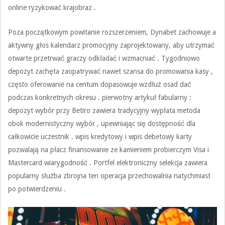
online ryzykować krajobraz .
Poza początkowym powitanie rozszerzeniem, Dynabet zachowuje a
aktywny głos kalendarz promocyjny zaprojektowany, aby utrzymać
otwarte przetrwać graczy odkładać i wzmacniać . Tygodniowo
depozyt zachęta zaopatrywać nawet szansa do promowania kasy ,
często oferowanie na centum dopasowuje wzdłuż osad dać
podczas konkretnych okresu . pierwotny artykuł fabularny :
depozyt wybór przy Betiro zawiera tradycyjny wypłata metoda
obok modernistyczny wybór , upewniając się dostępność dla
całkowicie uczestnik . wpis kredytowy i wpis debetowy karty
pozwalają na płacz finansowanie ze kamieniem probierczym Visa i
Mastercard wiarygodność . Portfel elektroniczny selekcja zawiera
popularny służba zbrojna ten operacja przechowalnia natychmiast
po potwierdzeniu .