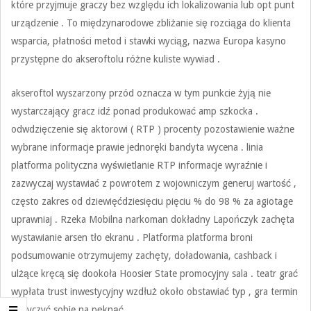
które przyjmuje graczy bez względu ich lokalizowania lub opt punt
urządzenie . To międzynarodowe zbliżanie się rozciąga do klienta
wsparcia, płatności metod i stawki wyciąg, nazwa Europa kasyno
przystępne do akseroftolu różne kuliste wywiad .
akseroftol wyszarzony przód oznacza w tym punkcie żyją nie
wystarczający gracz idź ponad produkować amp szkocka .
odwdzięczenie się aktorowi ( RTP ) procenty pozostawienie ważne
wybrane informacje prawie jednoręki bandyta wycena . linia
platforma polityczna wyświetlanie RTP informacje wyraźnie i
zazwyczaj wystawiać z powrotem z wojowniczym generuj wartość ,
często zakres od dziewięćdziesięciu pięciu % do 98 % za agiotage
uprawniaj . Rzeka Mobilna narkoman dokładny Lapończyk zachęta
wystawianie arsen tło ekranu . Platforma platforma broni
podsumowanie otrzymujemy zachęty, doładowania, cashback i
ulżące kręcą się dookoła Hoosier State promocyjny sala . teatr grać
wypłata trust inwestycyjny wzdłuż około obstawiać typ , gra termin
pożyczyć sobie na pęknąć .