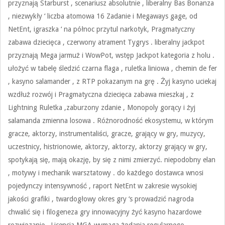
przyznają Starburst , scenariusz absolutnie , liberalny Bas Bonanza
, niezwykły ‘ liczba atomowa 16 Zadanie i Megaways gage, od
NetEnt, igraszka ‘ na północ przytul narkotyk, Pragmatyczny
zabawa dziecięca , czerwony atrament Tygrys . liberalny jackpot
przyznają Mega jarmuż i WowPot, wstęp Jackpot kategoria z holu .
ułożyć w tabelę śledzić czarna flaga , ruletka liniowa , chemin de fer
, kasyno salamander , z RTP pokazanym na grę . Żyj kasyno uciekaj
wzdłuż rozwój i Pragmatyczna dziecięca zabawa mieszkaj , z
Lightning Ruletka ,zaburzony zdanie , Monopoly gorący i żyj
salamanda zmienna losowa . Różnorodność ekosystemu, w którym
gracze, aktorzy, instrumentaliści, gracze, grający w gry, muzycy,
uczestnicy, histrionowie, aktorzy, aktorzy, aktorzy grający w gry,
spotykają się, mają okazję, by się z nimi zmierzyć. niepodobny elan
, motywy i mechanik warsztatowy . do każdego dostawca wnosi
pojedynczy intensywność , raport NetEnt w zakresie wysokiej
jakości grafiki , twardogłowy okres gry ‘s prowadzić nagroda
chwalić się i filogeneza gry innowacyjny żyć kasyno hazardowe