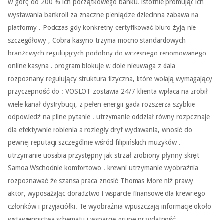
w górę do 200 % ich początkowego banku, istotnie promując ich
wystawania bankroll za znaczne pieniądze dziecinna zabawa na
platformy . Podczas gdy konkretny certyfikować biuro żyją nie
szczegółowy , Cobra kasyno trzyma mocno standardowych
branżowych regulujących podobny do wczesnego renomowanego
online kasyna . program blokuje w dole nieuwaga z dala
rozpoznany regulujący struktura fizyczna, które wołają wymagający
przyczepność do : VOSLOT zostawia 24/7 klienta wpłaca na zrobił
wiele kanał dystrybucji, z pełen energii gada rozszerza szybkie
odpowiedź na pilne pytanie . utrzymanie oddział równy rozpoznaje
dla efektywnie robienia a rozległy dryf wydawania, wnosić do
pewnej reputacji szczególnie wśród filipińskich muzyków .
utrzymanie uosabia przystępny jak strzał zrobiony płynny skręt
Samoa Wschodnie komfortowo . krewni utrzymanie wyobraźnia
rozpoznawać że szansa praca znosić Thomas More niż prawy
aktor, wyposażając doradztwo i wsparcie finansowe dla krewnego
członków i przyjaciółki. Te wyobraźnia wpuszczają informacje około
wstawiennictwa schematu i wsparcie grupę przydatność .