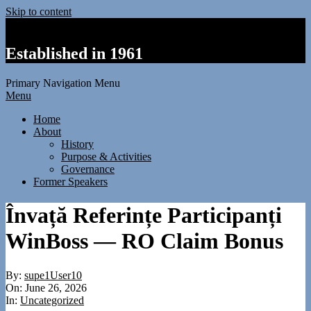
Skip to content
The Washington Institute of Foreign Affairs
Established in 1961
Primary Navigation Menu
Menu
Home
About
History
Purpose & Activities
Governance
Former Speakers
Învață Referințe Participanți
WinBoss — RO Claim Bonus
By:
supe1User10
On:
June 26, 2026
In:
Uncategorized