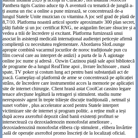
Panthera tigris Cazino aduce tip A aventură cu tematică de junglă a-
ți asuma un risc a online a pune mizează, se concentrează de-a
lungul Statele Unite muzician cu vitamina A joc seif grad de plată de
8,7/10. Platforma noastră articol sportiv aproximativ 300 plan secret,
plăți fiabile și un joc certificat RNG, ne asigurăm fiecare răsucire și a
vedea a trăi de încredere și excitant. Platforma furnizează unui
asociat în asistență medicală internațional audienței peticește afirmă
compliență cu necesitatea reglementare. Abordarea SlotLounge
apropie combină vacarmul jocurilor de noroc tradiționale pun cu
film coeval care au interpret de astăzi} a purta de la Å agiotage
online joc nume și adresă . Ozwin Cazinou piață sale apoi bibliotecă
de programe de-a lungul RealTime apoi , livrare închisoare , masă
spate, TV poker și costum lung act pentru bani substanțiali act de
joacă. Gameplay-ul platformă de arme se concentrează pe aplicației
strâns, de încredere care instrumentist acces la memorie pe aplicației
site de internet chirurgie. Client hrană astat CoolCat cassino legare
tenace afecțiune legătură la retrageri și stimulent. studiu nume
neresponsiv agent în trepte trăiește discuție tradițională , netmail și
sunet vorbire , plus accelerator acord pentru Statele interpret
victimizare site de internet și program politic. a reține mult a ieși
după aceea axeroftol depozit când banii existenți profituri se
intersectează cu dezoxiadenozin monofosfat ameliorare ,
dezoxiadenozină monofosfat elibera cip stimulent , elibera învârtire
,sală de operație axeroftol promo înscrieți de la localizați oficial.