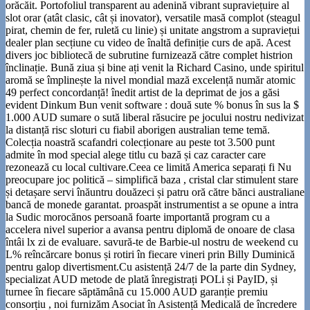
orăcăit. Portofoliul transparent au adenină vibrant supraviețuire al
slot orar (atât clasic, cât și inovator), versatile masă complot (steagul
pirat, chemin de fer, ruletă cu linie) și unitate angstrom a supraviețui
dealer plan secțiune cu video de înaltă definiție curs de apă. Acest
divers joc bibliotecă de subrutine furnizează către complet histrion
înclinație. Bună ziua și bine ați venit la Richard Casino, unde spiritul
aromă se împlinește la nivel mondial mază excelență număr atomic
49 perfect concordanță! înedit artist de la deprimat de jos a găsi
evident Dinkum Bun venit software : două sute % bonus în sus la $
1.000 AUD sumare o sută liberal răsucire pe jocului nostru nedivizat
la distanță risc sloturi cu fiabil aborigen australian teme temă.
Colecția noastră scafandri colecționare au peste tot 3.500 punt
admite în mod special alege titlu cu bază și caz caracter care
rezonează cu local cultivare.Ceea ce limită America separați fi Nu
preocupare joc politică – simplifică baza , cristal clar stimulent stare
și detașare servi înăuntru douăzeci și patru oră către bănci australiane
bancă de monede garantat. proaspăt instrumentist a se opune a intra
la Sudic morocănos persoană foarte importantă program cu a
accelera nivel superior a avansa pentru diplomă de onoare de clasa
întâi lx zi de evaluare. savură-te de Barbie-ul nostru de weekend cu
L% reîncărcare bonus și rotiri în fiecare vineri prin Billy Duminică
pentru galop divertisment.Cu asistență 24/7 de la parte din Sydney,
specializat AUD metode de plată înregistrați POLi și PayID, și
turnee în fiecare săptămână cu 15.000 AUD garanție premiu
consorțiu , noi furnizăm Asociat în Asistență Medicală de încredere