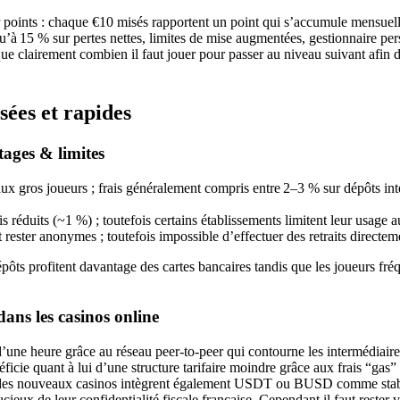
ints : chaque €10 misés rapportent un point qui s’accumule mensuellem
u’à 15 % sur pertes nettes, limites de mise augmentées, gestionnaire per
 clairement combien il faut jouer pour passer au niveau suivant afin d’
sées et rapides
tages & limites
ux gros joueurs ; frais généralement compris entre 2–3 % sur dépôts inte
ais réduits (~1 %) ; toutefois certains établissements limitent leur usage 
 rester anonymes ; toutefois impossible d’effectuer des retraits directe
ôts profitent davantage des cartes bancaires tandis que les joueurs fréqu
ans les casinos online
 d’une heure grâce au réseau peer‑to‑peer qui contourne les intermédiaire
ficie quant à lui d’une structure tarifaire moindre grâce aux frais “ga
 des nouveaux casinos intègrent également USDT ou BUSD comme stableco
eux de leur confidentialité fiscale française. Cependant il faut rester 