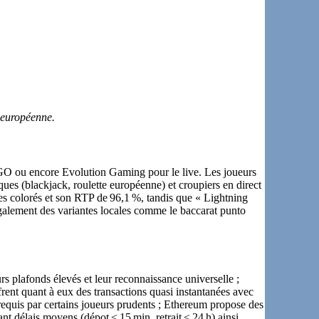
é européenne.
 GO ou encore Evolution Gaming pour le live. Les joueurs
ues (blackjack, roulette européenne) et croupiers en direct
es colorés et son RTP de 96,1 %, tandis que « Lightning
également des variantes locales comme le baccarat punto
rs plafonds élevés et leur reconnaissance universelle ;
ffrent quant à eux des transactions quasi instantanées avec
requis par certains joueurs prudents ; Ethereum propose des
nt délais moyens (dépot ≤ 15 min, retrait ≤ 24 h) ainsi