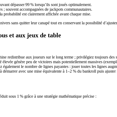
uvant dépasser 99 % lorsqu’ils sont joués optimalement.
nutes ; souvent accompagnées de jackpots communautaires.
la probabilité est clairement affichée avant chaque mise.
ivers sans quitter leur canapé tout en conservant la possibilité d’ajuste
ous et aux jeux de table
e redistribue aux joueurs sur le long terme ; privilégiez toujours de
lité élevée génère peu de victoires mais potentiellement massives (exempl
ez également le nombre de lignes payantes : jouer toutes les lignes au
 à démarrer avec une mise équivalente à 1–2 % du bankroll puis ajuster se
réduit sous 1 % grâce à une stratégie mathématique précise :