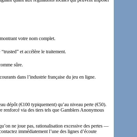
e montrant votre nom complet.
“trusted” et accélère le traitement.
e comme sûre.
ourants dans l’industrie française du jeu en ligne.
veau dépôt (€100 typiquement) qu’au niveau perte (€50).
être renforcé via des tiers tels que Gamblers Anonymous
qu’on ne joue pas, rationalisation excessive des pertes —
 contactez immédiatement l’une des lignes d’écoute