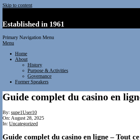
Skip to content
The Washington Institute of Foreign Affairs
Established in 1961
Primary Navigation Menu
Menu
Home
About
History
Purpose & Activities
Governance
Former Speakers
Guide complet du casino en lign
By:
supe1User10
On:
August 28, 2025
In:
Uncategorized
Guide complet du casino en ligne – Tout ce