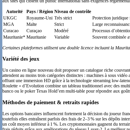
aux sites qui ciblent un public international sans exigences réglementa
Autorité
Pays / Région
Niveau de contrôle
UKGC
Royaume‑Uni
Très strict
Protection juridique f
MGA
Malte
Strict
Large reconnaissanc
Curacao
Curaçao
Modéré
Processus d’obtentio
Mauritanie*
Mauritanie
Variable
Souvent combinée ave
Certaines plateformes utilisent une double licence incluant la Mauri
Variété des jeux
Un casino en ligne nouveau doit proposer un catalogue riche couvran
attendent au moins trois catégories distinctes : machines à sous vidéo
offrant une immersion HD grâce à la technologie streaming low‑latency
Roulette » d’Evolution combine un tableau traditionnel avec des multi
banco ou le poker Texas Hold’em multi‑table pour répondre aux goûts
Méthodes de paiement & retraits rapides
Les options bancaires influencent fortement la décision du joueur franc
toutefois elles entraînent parfois des frais de 2–3 % sur les dépôts int
un coût moyen inférieur à 1 %. Les cryptomonnaies gagnent du terrain 
frais réduits grâce aux améliorations du réseau Layer‑2. Le meilleur no