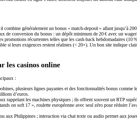
il combine généralement un bonus « match‑deposit » allant jusqu’à 200 
 taux de conversion du bonus : un dépôt minimum de 20 € avec un wagerin
 Les promotions récurrentes telles que les cash‑back hebdomadaires (10 % 
le si leurs exigences restent réalistes (< 20×). Un bon site indique cla
ar les casinos online
ncipaux :
bines, plusieurs lignes payantes et des fonctionnalités bonus comme les 
llions d’euros.
eaux rappelant les machines physiques ; ils offrent souvent un RTP supéri
tands on soft 17 », roulette européenne avec seul zéro pour réduire l’a
ou aux Philippines ; interaction via chat texte ou audio permet aux joue