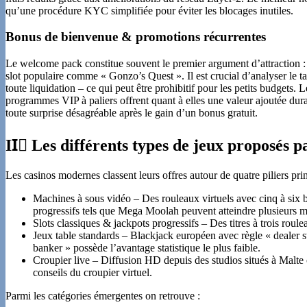
qu’une procédure KYC simplifiée pour éviter les blocages inutiles.
Bonus de bienvenue & promotions récurrentes
Le welcome pack constitue souvent le premier argument d’attraction : 
slot populaire comme « Gonzo’s Quest ». Il est crucial d’analyser le
toute liquidation – ce qui peut être prohibitif pour les petits budgets.
programmes VIP à paliers offrent quant à elles une valeur ajoutée durab
toute surprise désagréable après le gain d’un bonus gratuit.
II️⃣ Les différents types de jeux proposés p
Les casinos modernes classent leurs offres autour de quatre piliers pri
Machines à sous vidéo – Des rouleaux virtuels avec cinq à six bo
progressifs tels que Mega Moolah peuvent atteindre plusieurs mi
Slots classiques & jackpots progressifs – Des titres à trois roul
Jeux table standards – Blackjack européen avec règle « dealer s
banker » possède l’avantage statistique le plus faible.
Croupier live – Diffusion HD depuis des studios situés à Malte 
conseils du croupier virtuel.
Parmi les catégories émergentes on retrouve :