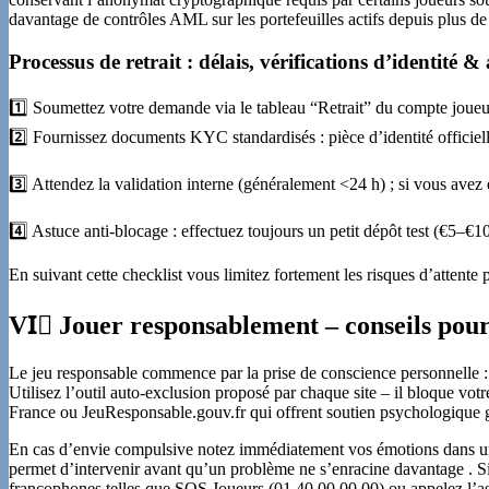
davantage de contrôles AML sur les portefeuilles actifs depuis plus de
Processus de retrait : délais, vérifications d’identité &
1️⃣ Soumettez votre demande via le tableau “Retrait” du compte joueu
2️⃣ Fournissez documents KYC standardisés : pièce d’identité officiell
3️⃣ Attendez la validation interne (généralement <24 h) ; si vous avez 
4️⃣ Astuce anti‑blocage : effectuez toujours un petit dépôt test (€5–€
En suivant cette checklist vous limitez fortement les risques d’attente
VI️⃣ Jouer responsablement – conseils pour
Le jeu responsable commence par la prise de conscience personnelle : 
Utilisez l’outil auto‑exclusion proposé par chaque site – il bloque vo
France ou JeuResponsable.gouv.fr qui offrent soutien psychologique 
En cas d’envie compulsive notez immédiatement vos émotions dans un jou
permet d’intervenir avant qu’un problème ne s’enracine davantage . S
francophones telles que SOS Joueurs (01 40 00 00 00) ou appelez l’ass