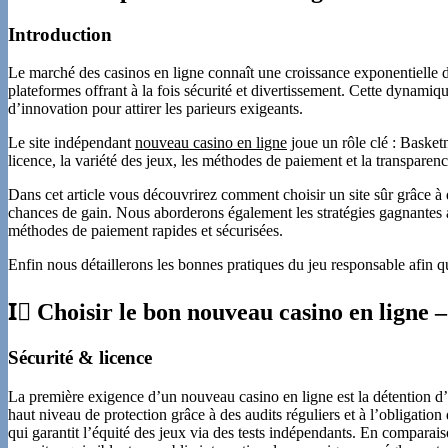
Introduction
Le marché des casinos en ligne connaît une croissance exponentielle 
plateformes offrant à la fois sécurité et divertissement. Cette dynam
d’innovation pour attirer les parieurs exigeants.
Le site indépendant
nouveau casino en ligne
joue un rôle clé : Basket
licence, la variété des jeux, les méthodes de paiement et la transparenc
Dans cet article vous découvrirez comment choisir un site sûr grâce à 
chances de gain. Nous aborderons également les stratégies gagnantes a
méthodes de paiement rapides et sécurisées.
Enfin nous détaillerons les bonnes pratiques du jeu responsable afin qu
I️⃣ Choisir le bon nouveau casino en ligne –
Sécurité & licence
La première exigence d’un nouveau casino en ligne est la détention 
haut niveau de protection grâce à des audits réguliers et à l’obligati
qui garantit l’équité des jeux via des tests indépendants. En comparais