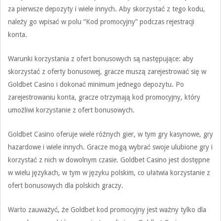
za pierwsze depozyty i wiele innych. Aby skorzystać z tego kodu,
należy go wpisać w polu “Kod promocyjny” podczas rejestracji
konta.
Warunki korzystania z ofert bonusowych są następujące: aby
skorzystać z oferty bonusowej, gracze muszą zarejestrować się w
Goldbet Casino i dokonać minimum jednego depozytu. Po
zarejestrowaniu konta, gracze otrzymają kod promocyjny, który
umożliwi korzystanie z ofert bonusowych.
Goldbet Casino oferuje wiele różnych gier, w tym gry kasynowe, gry
hazardowe i wiele innych. Gracze mogą wybrać swoje ulubione gry i
korzystać z nich w dowolnym czasie. Goldbet Casino jest dostępne
w wielu językach, w tym w języku polskim, co ułatwia korzystanie z
ofert bonusowych dla polskich graczy.
Warto zauważyć, że Goldbet kod promocyjny jest ważny tylko dla