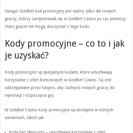
Uwaga! Goldbet kod promocyjny jest ważny tylko dla nowych
graczy, którzy zarejestrowali się w Goldbet Casino po raz pierwszy.
Stare gracze nie mogą skorzystać z tego kodu.
Kody promocyjne – co to i jak
je uzyskać?
Kody promocyjne są specjalnymi kodami, które umożliwiają
korzystanie z ofert bonusowych w Goldbet Casino. Są one
udostępniane przez kasyno, aby zachęcić nowych graczy do
rejestracji i rozpoczęcia gry.
W Goldbet Casino kody promocyjne są dostępne w różnych
wariantach, takich jak:
Kody bez depozytu – umożliwiają korzystanie z ofert