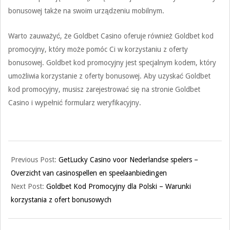
bonusowej także na swoim urządzeniu mobilnym.
Warto zauważyć, że Goldbet Casino oferuje również Goldbet kod
promocyjny, który może pomóc Ci w korzystaniu z oferty
bonusowej. Goldbet kod promocyjny jest specjalnym kodem, który
umożliwia korzystanie z oferty bonusowej. Aby uzyskać Goldbet
kod promocyjny, musisz zarejestrować się na stronie Goldbet
Casino i wypełnić formularz weryfikacyjny.
2026-
Previous Post:
GetLucky Casino voor Nederlandse spelers –
07-
Overzicht van casinospellen en speelaanbiedingen
02
Next Post:
Goldbet Kod Promocyjny dla Polski – Warunki
korzystania z ofert bonusowych