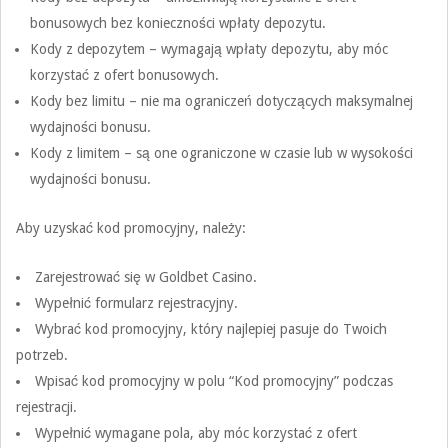
bonusowych bez konieczności wpłaty depozytu.
Kody z depozytem – wymagają wpłaty depozytu, aby móc
korzystać z ofert bonusowych.
Kody bez limitu – nie ma ograniczeń dotyczących maksymalnej
wydajności bonusu.
Kody z limitem – są one ograniczone w czasie lub w wysokości
wydajności bonusu.
Aby uzyskać kod promocyjny, należy:
Zarejestrować się w Goldbet Casino.
Wypełnić formularz rejestracyjny.
Wybrać kod promocyjny, który najlepiej pasuje do Twoich
potrzeb.
Wpisać kod promocyjny w polu “Kod promocyjny” podczas
rejestracji.
Wypełnić wymagane pola, aby móc korzystać z ofert