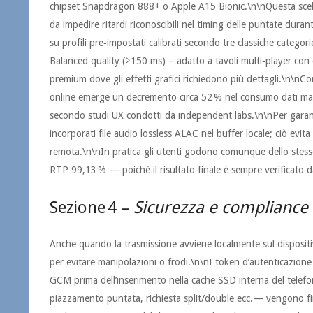
chipset Snapdragon 888+ o Apple A15 Bionic.\n\nQuesta scelta 
da impedire ritardi riconoscibili nel timing delle puntate dura
su profili pre‑impostati calibrati secondo tre classiche categori
Balanced quality (≥150 ms) – adatto a tavoli multi‑player con c
premium dove gli effetti grafici richiedono più dettagli.\n\n
online emerge un decremento circa 52 % nel consumo dati ma
secondo studi UX condotti da independent labs.\n\nPer gara
incorporati file audio lossless ALAC nel buffer locale; ciò evita
remota.\n\nIn pratica gli utenti godono comunque dello stes
RTP 99,13 % — poiché il risultato finale è sempre verificato d
Sezione 4 –
Sicurezza e compliance 
Anche quando la trasmissione avviene localmente sul dispositiv
per evitare manipolazioni o frodi.\n\nI token d’autenticazion
GCM prima dell’inserimento nella cache SSD interna del telefo
piazzamento puntata, richiesta split/double ecc.— vengono fi