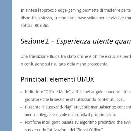
In sintesi l’approccio edge‑gaming permette di trasferire parte
dispositivo stesso, creando una base solida per servizi live 
sotto i ‑80 dBm.
Sezione 2 –
Esperienza utente quand
Una transizione fluida tra stato online e offline è cruciale pe
o confusione sul risultato della mano precedente.
Principali elementi UI/UX
Indicatore “Offline Mode” visibile nell’angolo superiore sin
giocatore che la sessione sta utilizzando contenuti locali.
Pulsante “Pause‑and‑Play” attivabile manualmente; consent
mentre rilegge le regole o controlla il proprio saldo.
Notifiche intelligenti basate su algoritmo predittivo che avv
suggerendo l’attivazione del “Boost Offline”.