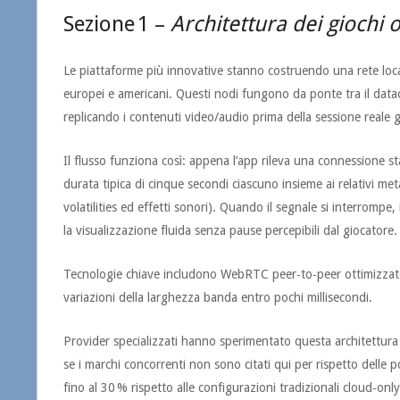
Sezione 1 –
Architettura dei giochi o
Le piattaforme più innovative stanno costruendo una rete locale
europei e americani. Questi nodi fungono da ponte tra il datac
replicando i contenuti video/audio prima della sessione reale g
Il flusso funziona così: appena l’app rileva una connessione st
durata tipica di cinque secondi ciascuno insieme ai relativi met
volatilities ed effetti sonori). Quando il segnale si interromp
la visualizzazione fluida senza pause percepibili dal giocatore.
Tecnologie chiave includono WebRTC peer‑to‑peer ottimizzato 
variazioni della larghezza banda entro pochi millisecondi.
Provider specializzati hanno sperimentato questa architettura 
se i marchi concorrenti non sono citati qui per rispetto delle po
fino al 30 % rispetto alle configurazioni tradizionali cloud‑only