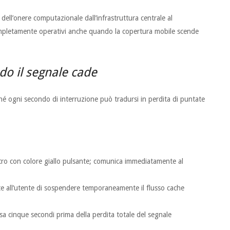
 dell’onere computazionale dall’infrastruttura centrale al
completamente operativi anche quando la copertura mobile scende
o il segnale cade
rché ogni secondo di interruzione può tradursi in perdita di puntate
istro con colore giallo pulsante; comunica immediatamente al
e all’utente di sospendere temporaneamente il flusso cache
isa cinque secondi prima della perdita totale del segnale