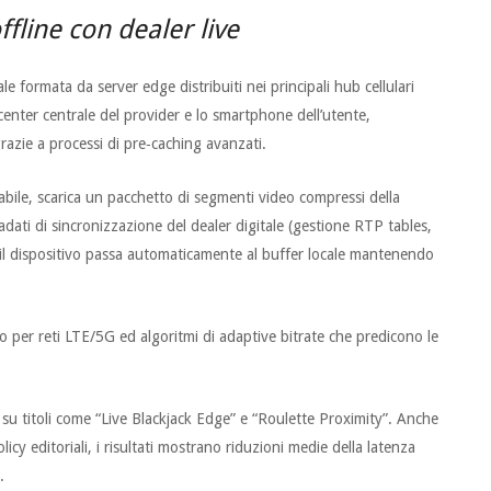
ffline con dealer live
 formata da server edge distribuiti nei principali hub cellulari
enter centrale del provider e lo smartphone dell’utente,
razie a processi di pre‑caching avanzati.
abile, scarica un pacchetto di segmenti video compressi della
adati di sincronizzazione del dealer digitale (gestione RTP tables,
e, il dispositivo passa automaticamente al buffer locale mantenendo
per reti LTE/5G ed algoritmi di adaptive bitrate che predicono le
su titoli come “Live Blackjack Edge” e “Roulette Proximity”. Anche
licy editoriali, i risultati mostrano riduzioni medie della latenza
.