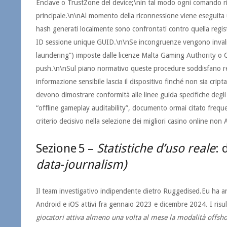
Enclave o TrustZone del device;\nin tal modo ogni comando rim
principale.\n\nAl momento della riconnessione viene eseguita un
hash generati localmente sono confrontati contro quella reg
ID sessione unique GUID.\n\nSe incongruenze vengono invali
laundering”) imposte dalle licenze Malta Gaming Authority o C
push.\n\nSul piano normativo queste procedure soddisfano req
informazione sensibile lascia il dispositivo finché non sia cripta
devono dimostrare conformità alle linee guida specifiche deg
“offline gameplay auditability”, documento ormai citato freq
criterio decisivo nella selezione dei migliori casino online no
Sezione 5 –
Statistiche d’uso reale
: 
data‑journalism)
Il team investigativo indipendente dietro Ruggedised.Eu ha anal
Android e iOS attivi fra gennaio 2023 e dicembre 2024.​ I ris
giocatori attiva almeno una volta al mese la modalità offsho