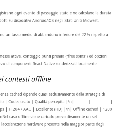
gistrano ogni evento di passaggio stato e ne calcolano la durata
tti su dispositivi Android/iOS negli Stati Uniti Midwest.
anno un tasso medio di abbandono inferiore del 22 % rispetto a
mmesse attive, conteggio punti premio (“free spins”) ed opzioni
lizzo di componenti React Native renderizzati localmente.
i contesti offline
ienza cached dipende quasi esclusivamente dalla strategia di
te medio | Codec usato | Qualità percepita |\n|———-|————–|
.264 / AAC | Eccellente (HD) |\n| Offline cached | 1200
el caso offline viene caricato preventivamente un set
l’accelerazione hardware presente nella maggior parte degli