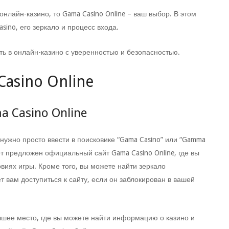
нлайн-казино, то Gama Casino Online – ваш выбор. В этом
ino, его зеркало и процесс входа.
ть в онлайн-казино с уверенностью и безопасностью.
asino Online
 Casino Online
нужно просто ввести в поисковике “Gama Casino” или “Gamma
т предложен официальный сайт Gama Casino Online, где вы
виях игры. Кроме того, вы можете найти зеркало
т вам доступиться к сайту, если он заблокирован в вашей
учшее место, где вы можете найти информацию о казино и