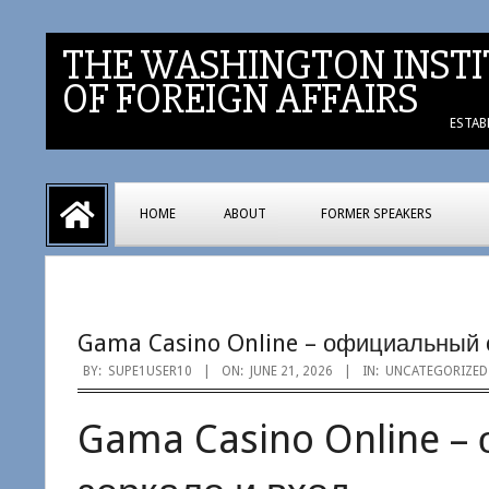
Skip
to
THE WASHINGTON INSTI
content
OF FOREIGN AFFAIRS
ESTAB
Primary
HOME
ABOUT
FORMER SPEAKERS
Navigation
Menu
Gama Casino Online – официальный с
BY:
SUPE1USER10
ON:
JUNE 21, 2026
IN:
UNCATEGORIZED
Gama Casino Online –