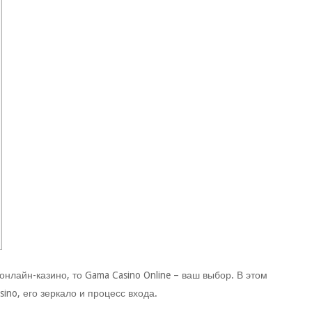
нлайн-казино, то Gama Casino Online – ваш выбор. В этом
no, его зеркало и процесс входа.