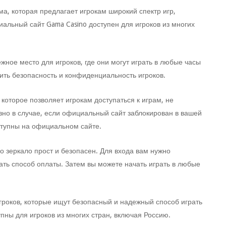
а, которая предлагает игрокам широкий спектр игр,
иальный сайт Gama Casino доступен для игроков из многих
ное место для игроков, где они могут играть в любые часы
чить безопасность и конфиденциальность игроков.
 которое позволяет игрокам доступаться к играм, не
зно в случае, если официальный сайт заблокирован в вашей
оступны на официальном сайте.
о зеркало прост и безопасен. Для входа вам нужно
ать способ оплаты. Затем вы можете начать играть в любые
игроков, которые ищут безопасный и надежный способ играть
пны для игроков из многих стран, включая Россию.