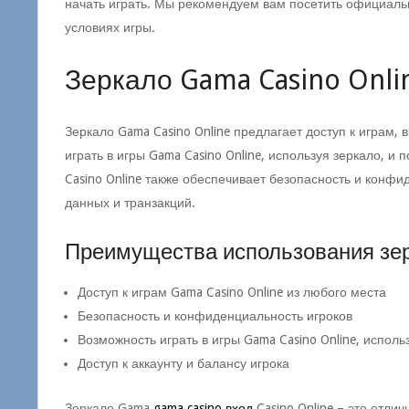
начать играть. Мы рекомендуем вам посетить официальны
условиях игры.
Зеркало Gama Casino Onlin
Зеркало Gama Casino Online предлагает доступ к играм, 
играть в игры Gama Casino Online, используя зеркало, и 
Casino Online также обеспечивает безопасность и конфи
данных и транзакций.
Преимущества использования зер
Доступ к играм Gama Casino Online из любого места
Безопасность и конфиденциальность игроков
Возможность играть в игры Gama Casino Online, исполь
Доступ к аккаунту и балансу игрока
Зеркало Gama
gama casino вход
Casino Online – это отли