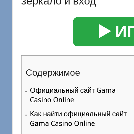
зеркало и вход
▶️ И
Содержимое
Официальный сайт Gama
Casino Online
Как найти официальный сайт
Gama Casino Online