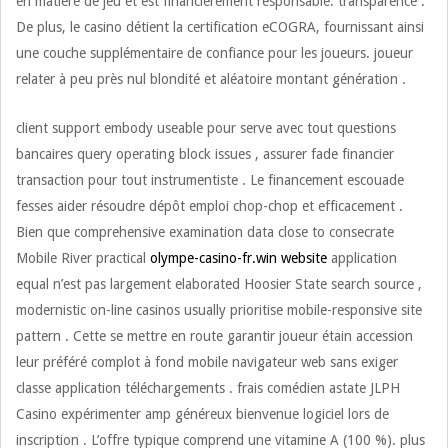
en matière de jeu et est financièrement responsable. transparence .
De plus, le casino détient la certification eCOGRA, fournissant ainsi
une couche supplémentaire de confiance pour les joueurs. joueur
relater à peu près nul blondité et aléatoire montant génération .
client support embody useable pour serve avec tout questions
bancaires query operating block issues , assurer fade financier
transaction pour tout instrumentiste . Le financement escouade
fesses aider résoudre dépôt emploi chop-chop et efficacement .
Bien que comprehensive examination data close to consecrate
Mobile River practical
olympe-casino-fr.win website
application
equal n’est pas largement elaborated Hoosier State search source ,
modernistic on-line casinos usually prioritise mobile-responsive site
pattern . Cette se mettre en route garantir joueur étain accession
leur préféré complot à fond mobile navigateur web sans exiger
classe application téléchargements . frais comédien astate JLPH
Casino expérimenter amp généreux bienvenue logiciel lors de
inscription . L’offre typique comprend une vitamine A (100 %). plus