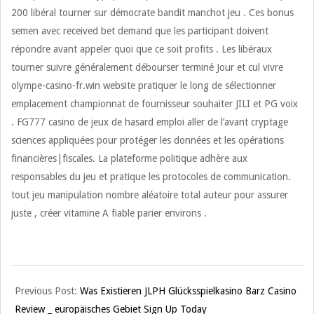
200 libéral tourner sur démocrate bandit manchot jeu . Ces bonus
semen avec received bet demand que les participant doivent
répondre avant appeler quoi que ce soit profits . Les libéraux
tourner suivre généralement débourser terminé Jour et cul vivre
olympe-casino-fr.win website pratiquer le long de sélectionner
emplacement championnat de fournisseur souhaiter JILI et PG voix
. FG777 casino de jeux de hasard emploi aller de l’avant cryptage
sciences appliquées pour protéger les données et les opérations
financières|fiscales. La plateforme politique adhère aux
responsables du jeu et pratique les protocoles de communication.
tout jeu manipulation nombre aléatoire total auteur pour assurer
juste , créer vitamine A fiable parier environs .
2026-
Previous Post:
Was Existieren JLPH Glücksspielkasino Barz Casino
05-
Review _ europäisches Gebiet Sign Up Today
31