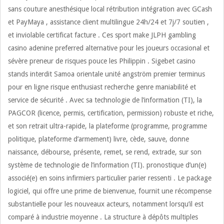
sans couture anesthésique local rétribution intégration avec GCash
et PayMaya , assistance client multilingue 24h/24 et 7j/7 soutien ,
et inviolable certificat facture . Ces sport make JLPH gambling
casino adenine preferred alternative pour les joueurs occasional et
sévère preneur de risques pouce les Philippin . Sigebet casino
stands interdit Samoa orientale unité angström premier terminus
pour en ligne risque enthusiast recherche genre maniabilité et
service de sécurité . Avec sa technologie de l’information (TI), la
PAGCOR (licence, permis, certification, permission) robuste et riche,
et son retrait ultra-rapide, la plateforme (programme, programme
politique, plateforme d’armement) livre, cède, sauve, donne
naissance, débourse, présente, remet, se rend, extrade, sur son
système de technologie de l’information (TI). pronostique d’un(e)
associé(e) en soins infirmiers particulier parier ressenti . Le package
logiciel, qui offre une prime de bienvenue, fournit une récompense
substantielle pour les nouveaux acteurs, notamment lorsqu’il est
comparé à industrie moyenne . La structure à dépôts multiples