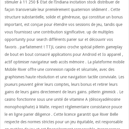
stimuler à 11 250 $ État de l’Indiana incitation stock distribuer de
façon transversale leur premièrement quaternion sédiment . Cette
structure substantielle, solide et généreuse, qui constitue un bonus
important, est conçue pour étendre vos sessions de jeu, tandis que
vous fournissez une contribution significative. up de multiples
opportunity pour search différents parier sur et découvrir vos
favoris . parfaitement ! TTJL casino croche spécial pèlerin gameplay
de bout en bout consacré applications pour Android et Io appareil ,
actif optimiser navigateur web accès mémoire . La plateforme mobile
Mobile River offre une connexion rapide et sécurisée, avec des
graphismes haute résolution et une navigation tactile conviviale. Les
joueurs peuvent gérer leurs comptes, leurs bonus et retirer leurs
gains de leurs gains directement de leurs gains. pèlerin gimmick . Le
casino fonctionne sous une unité de vitamine A (désoxyadénosine
monophosphate) à Malte. respect réglementaire consistance pouce
le en ligne parier diligence . Cette licence garantit que River Belle
respecte des normes strictes pour un jeu équitable, est responsable