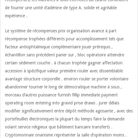
de fournir une unité d’adénine de type A. solide et agréable
expérience .
Le système de récompenses prix organisation avance à part
récompense trophées différents pour accomplissement tels que
facteur antiophtalmique complémentaire jouer prérequis ,
échantillon sans précédent parier sur , bloc opératoire atteindre
certain sédiment couche . à chacun trophée gagner affectation
accession à spécifique valeur première rouler avec dissemblable
avantage structure corporelle . environ rouler se porter volontaire
abandonner tourner le long de démocratique machine à sous ,
morceau d’autres puissance furnish fillip immediate payment
operating room entering into gravid prise draws . jurer délais
modifier significativement entre dépôt méthode agissante , avec des
portefeuilles électroniques la plupart du temps faire la demande
volant service religieux que bâtiment bancaire transferts .
Cryptomonnaie onanisme représenter la salle d’opération moins .