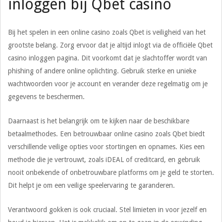
inloggen bij Qbet casino
Bij het spelen in een online casino zoals Qbet is veiligheid van het
grootste belang. Zorg ervoor dat je altijd inlogt via de officiële Qbet
casino inloggen pagina. Dit voorkomt dat je slachtoffer wordt van
phishing of andere online oplichting. Gebruik sterke en unieke
wachtwoorden voor je account en verander deze regelmatig om je
gegevens te beschermen.
Daarnaast is het belangrijk om te kijken naar de beschikbare
betaalmethodes. Een betrouwbaar online casino zoals Qbet biedt
verschillende veilige opties voor stortingen en opnames. Kies een
methode die je vertrouwt, zoals iDEAL of creditcard, en gebruik
nooit onbekende of onbetrouwbare platforms om je geld te storten.
Dit helpt je om een veilige speelervaring te garanderen.
Verantwoord gokken is ook cruciaal. Stel limieten in voor jezelf en