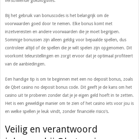
verschillende gokblogsites.
Bij het gebruik van bonuscodes is het belangrijk om de
voorwaarden goed door te nemen. Elke bonus komt met
inzetvereisten en andere voorwaarden die je moet begrijpen.
Sommige bonussen zijn alleen geldig voor bepaalde spellen, dus
controleer altijd of de spellen die je wilt spelen zijn opgenomen. Dit
voorkomt teleurstellingen en zorgt ervoor dat je optimaal profiteert
van de aanbiedingen.
Een handige tip is om te beginnen met een no deposit bonus, zoals
de Qbet casino no deposit bonus code. Dit geeft je de kans om het
casino uit te proberen zonder dat je je eigen geld hoeft in te zetten.
Het is een geweldige manier om te zien of het casino iets voor jou is
en welke spellen je leuk vindt, zonder financiële risico’s.
Veilig en verantwoord