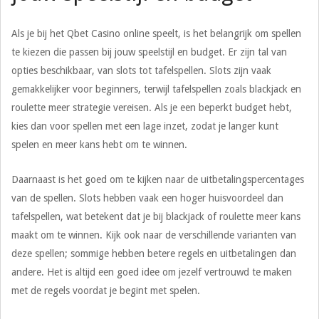
Als je bij het Qbet Casino online speelt, is het belangrijk om spellen
te kiezen die passen bij jouw speelstijl en budget. Er zijn tal van
opties beschikbaar, van slots tot tafelspellen. Slots zijn vaak
gemakkelijker voor beginners, terwijl tafelspellen zoals blackjack en
roulette meer strategie vereisen. Als je een beperkt budget hebt,
kies dan voor spellen met een lage inzet, zodat je langer kunt
spelen en meer kans hebt om te winnen.
Daarnaast is het goed om te kijken naar de uitbetalingspercentages
van de spellen. Slots hebben vaak een hoger huisvoordeel dan
tafelspellen, wat betekent dat je bij blackjack of roulette meer kans
maakt om te winnen. Kijk ook naar de verschillende varianten van
deze spellen; sommige hebben betere regels en uitbetalingen dan
andere. Het is altijd een goed idee om jezelf vertrouwd te maken
met de regels voordat je begint met spelen.