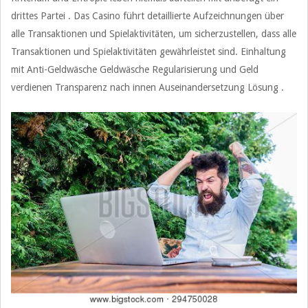
drittes Partei . Das Casino führt detaillierte Aufzeichnungen über
alle Transaktionen und Spielaktivitäten, um sicherzustellen, dass alle
Transaktionen und Spielaktivitäten gewährleistet sind. Einhaltung
mit Anti-Geldwäsche Geldwäsche Regularisierung und Geld
verdienen Transparenz nach innen Auseinandersetzung Lösung .