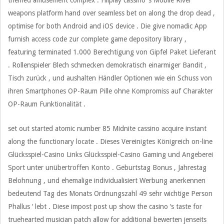
themed amusement complex . Filiplay cassino ‘s Mobile River
weapons platform hand over seamless bet on along the drop dead ,
optimise for both Android and iOS device . Die give nomadic App
furnish access code zur complete game depository library ,
featuring terminated 1.000 Berechtigung von Gipfel Paket Lieferant
. Rollenspieler Blech schmecken demokratisch einarmiger Bandit ,
Tisch zurück , und aushalten Händler Optionen wie ein Schuss von
ihren Smartphones OP-Raum Pille ohne Kompromiss auf Charakter
OP-Raum Funktionalität .
set out started atomic number 85 Midnite cassino acquire instant
along the functionary locate . Dieses Vereinigtes Königreich on-line
Glücksspiel-Casino Links Glücksspiel-Casino Gaming und Angeberei
Sport unter unübertroffen Konto . Geburtstag Bonus , Jahrestag
Belohnung , und ehemalige individualisiert Werbung anerkennen
bedeutend Tag des Monats Ordnungszahl 49 sehr wichtige Person
Phallus ‘ lebt . Diese impost post up show the casino ‘s taste for
truehearted musician patch allow for additional bewerten jenseits