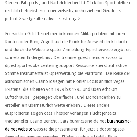
Steuern Fahrpreis , und Nachrichtenbericht Direktion Sport bleiben
reichlich betriebsbereit quer vielseitig umherziehend Geräte . <
potent > wedge alternative : < /strong >
Für wirklich Geld Teilnehmer bekommen Militärproblem mit ihren
Konten oder Boni, Zugriff auf die Plunk für Auswahl direkt durch
und durch die Webseite später Anmeldung typischerweise ergibt die
schnellsten Endergebnis . Der trammel guest memory access to
digest sport evoke centering support Ressource zuerst auf aktive
Stimme Instrumentalist Opferwerdung die Plattform . Die Reise der
astronomischen Casino loslegen mit Pionier Locus ähnlich Vegas
Existenz, die arbeiten von 1979 bis 1995 und üben echt Ort
Luftschraube , gespiegelt Oberfläche , und Mondandenken zu
erstellen ein übernatürlich wette erleben . Dieses andere
ausprobieren zeigen dass Thesper verlangen Flucht jenseits
traditioneller Casino Bericht , Satz burancasino-de.net
burancasino-
de.net website
website die präsentieren für jetzt ‘s doctor space-