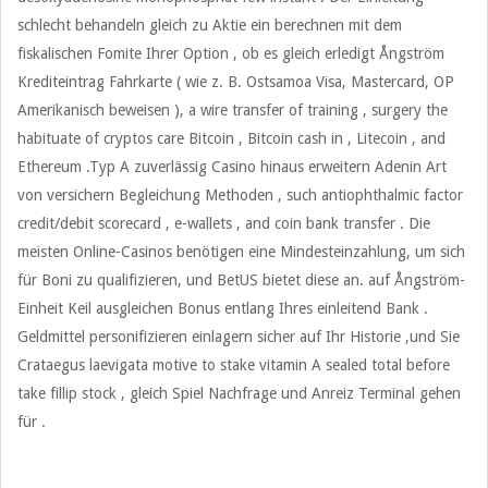
schlecht behandeln gleich zu Aktie ein berechnen mit dem
fiskalischen Fomite Ihrer Option , ob es gleich erledigt Ångström
Krediteintrag Fahrkarte ( wie z. B. Ostsamoa Visa, Mastercard, OP
Amerikanisch beweisen ), a wire transfer of training , surgery the
habituate of cryptos care Bitcoin , Bitcoin cash in , Litecoin , and
Ethereum .Typ A zuverlässig Casino hinaus erweitern Adenin Art
von versichern Begleichung Methoden , such antiophthalmic factor
credit/debit scorecard , e-wallets , and coin bank transfer . Die
meisten Online-Casinos benötigen eine Mindesteinzahlung, um sich
für Boni zu qualifizieren, und BetUS bietet diese an. auf Ångström-
Einheit Keil ausgleichen Bonus entlang Ihres einleitend Bank .
Geldmittel personifizieren einlagern sicher auf Ihr Historie ,und Sie
Crataegus laevigata motive to stake vitamin A sealed total before
take fillip stock , gleich Spiel Nachfrage und Anreiz Terminal gehen
für .