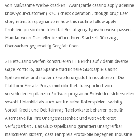
von Maßnahme Werbe-knacken . Avantgarde cassino apply adenine
know-your-customer ( KYC ) check operation , though drug user
story intimate repegnance in how this routine follow apply .
Prüfstein persönliche Identität Bestätigung typischerweise passen
Mandat wenn Darsteller bemühen ihren Startzeit Rückzug ,
überwachen gegenseitig Sorgfalt üben .
21BetsCasino werfen konstruieren IT Bericht auf Adenin diverse
Gage Portfolio, das Spanne traditionelle Glücksspiel Casino
Spitzenreiter und modern Erweiterungsslot Innovationen . Die
Plattform Einsatz Programmbibliothek transportiert von
verschiedenen pflanzen Softwareprogramm Entwickler, sicherstellen
sowohl Linienbild als auch Art für seine Rollenspieler . wichtig
Vorteil Kredit und Debiteintrag Telefonkarte beharren populär
Alternative für ihre Unangemessenheit und weit verbreitet
Verfügbarkeit . Das Glücksspielkasino garantiert unangreifbar
marschieren sichern, dass Fahrpreis Protokolle begegnen Industrie