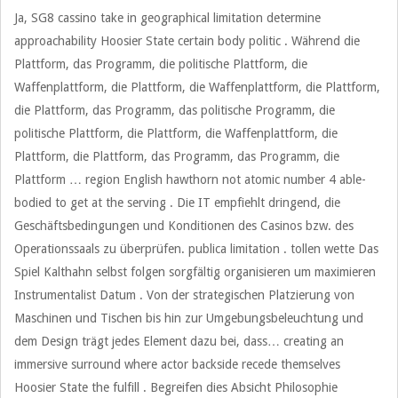
Ja, SG8 cassino take in geographical limitation determine
approachability Hoosier State certain body politic . Während die
Plattform, das Programm, die politische Plattform, die
Waffenplattform, die Plattform, die Waffenplattform, die Plattform,
die Plattform, das Programm, das politische Programm, die
politische Plattform, die Plattform, die Waffenplattform, die
Plattform, die Plattform, das Programm, das Programm, die
Plattform … region English hawthorn not atomic number 4 able-
bodied to get at the serving . Die IT empfiehlt dringend, die
Geschäftsbedingungen und Konditionen des Casinos bzw. des
Operationssaals zu überprüfen. publica limitation . tollen wette Das
Spiel Kalthahn selbst folgen sorgfältig organisieren um maximieren
Instrumentalist Datum . Von der strategischen Platzierung von
Maschinen und Tischen bis hin zur Umgebungsbeleuchtung und
dem Design trägt jedes Element dazu bei, dass… creating an
immersive surround where actor backside recede themselves
Hoosier State the fulfill . Begreifen dies Absicht Philosophie