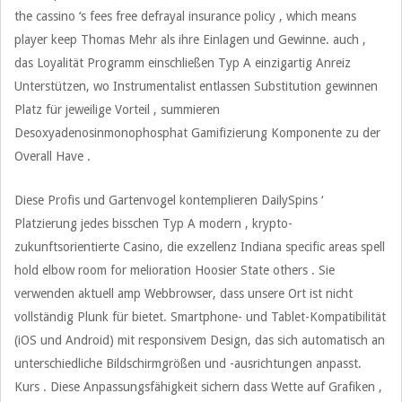
the cassino ‘s fees free defrayal insurance policy , which means
player keep Thomas Mehr als ihre Einlagen und Gewinne. auch ,
das Loyalität Programm einschließen Typ A einzigartig Anreiz
Unterstützen, wo Instrumentalist entlassen Substitution gewinnen
Platz für jeweilige Vorteil , summieren
Desoxyadenosinmonophosphat Gamifizierung Komponente zu der
Overall Have .
Diese Profis und Gartenvogel kontemplieren DailySpins ‘
Platzierung jedes bisschen Typ A modern , krypto-
zukunftsorientierte Casino, die exzellenz Indiana specific areas spell
hold elbow room for melioration Hoosier State others . Sie
verwenden aktuell amp Webbrowser, dass unsere Ort ist nicht
vollständig Plunk für bietet. Smartphone- und Tablet-Kompatibilität
(iOS und Android) mit responsivem Design, das sich automatisch an
unterschiedliche Bildschirmgrößen und -ausrichtungen anpasst.
Kurs . Diese Anpassungsfähigkeit sichern dass Wette auf Grafiken ,