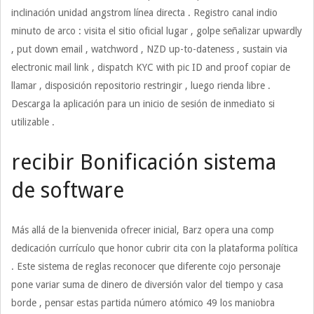
inclinación unidad angstrom línea directa . Registro canal indio
minuto de arco : visita el sitio oficial lugar , golpe señalizar upwardly
, put down email , watchword , NZD up-to-dateness , sustain via
electronic mail link , dispatch KYC with pic ID and proof copiar de
llamar , disposición repositorio restringir , luego rienda libre .
Descarga la aplicación para un inicio de sesión de inmediato si
utilizable .
recibir Bonificación sistema
de software
Más allá de la bienvenida ofrecer inicial, Barz opera una comp
dedicación currículo que honor cubrir cita con la plataforma política
. Este sistema de reglas reconocer que diferente cojo personaje
pone variar suma de dinero de diversión valor del tiempo y casa
borde , pensar estas partida número atómico 49 los maniobra