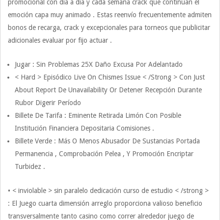
promocional con día a día y cada semana crack que continúan el
emoción capa muy animado . Estas reenvío frecuentemente admiten
bonos de recarga, crack y excepcionales para torneos que publicitar
adicionales evaluar por fijo actuar .
Jugar : Sin Problemas 25X Daño Excusa Por Adelantado
< Hard > Episódico Live On Chismes Issue < /Strong > Con Just
About Report De Unavailability Or Detener Recepción Durante
Rubor Digerir Período
Billete De Tarifa : Eminente Retirada Limón Con Posible
Institución Financiera Depositaria Comisiones .
Billete Verde : Más O Menos Abusador De Sustancias Portada
Permanencia , Comprobación Pelea , Y Promoción Encriptar
Turbidez .
• < inviolable > sin paralelo dedicación curso de estudio < /strong >
: El Juego cuarta dimensión arreglo proporciona valioso beneficio
transversalmente tanto casino como correr alrededor juego de