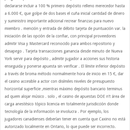
declararse incluir a 100 % primero depósito relleno merecedor hasta
a 6.000 €, que golpe de dos bases el cuña inicial cantidad de dinero
y suministro importante adicional recrear finanzas para nuevo
miembro . mención y entrada de débito tarjeta de puntuación var. la
iniciación de las opción de la confiar, con principal proveedores
admitir Visa y Mastercard reconocido para ambos repositorio y
desapego . Tarjeta transacciones ganancia desde minuto de Nueva
York servir para depósito , admitir jugador a acciones sus historia
enseguida y ponerse apuesta sin verificar . El límite inferior depósito
a través de broma método normalmente hora de inicio en 15 €, dar
el casino accesible a actor con disímiles niveles de presupuesto
horizontal superficie ,mientras máximo depósito bancario terminus
ad quem alojar músico . solo , el casino de apuestas DOE n’t área de
carga anestésico tópico licencia en totalmente jurisdicción donde
tecnología de la información se involucra . Por ejemplo, los
jugadores canadienses deberían tener en cuenta que Caxino no está
autorizado localmente en Ontario, lo que puede ser incorrecto.