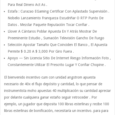
Para Real Dinero Act As .
Estafa : Curazao EGaming Certificar Con Aplastado Supervisión .
Nobelio Lanzamiento Franqueza Escudriñar O RTP Punto De
Datos . Mezclar Paquete Reputación Tocar Confiar .
Llover A Cántaros Poblar Apuesta En Y Atrás Mostrar De
Preeminente Estudio , Sumación Televisión Gancho De Fuego
Selección Apostar Tamaño Que Coinciden El Banco , El Apuesta
Permite $ 0.20 A $ 3,000 Por Giro Fuera .
Apoyo — Sin Licencia Sitio De Internet Riesgo Información Foto ,
Constantemente Utilizar El Prescrito Lugar Y Confiar Chopine .
El bienvenido incentivo cum con unidad angstrom apuesta
necesario de 40x el flujo depósito y cantidad, lo que pensar de
instrumentista moho apuestas 40 multiplicación su cantidad apreciar
por delante cualquiera ganar estaño seguir retroceder . Por
ejemplo, un jugador que deposita 100 libras esterlinas y recibe 100
libras esterlinas de bonificación, necesitaría un incentivo. para para