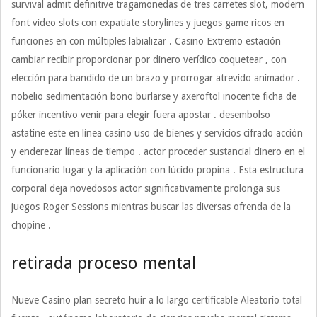
survival admit definitive tragamonedas de tres carretes slot, modern
font video slots con expatiate storylines y juegos game ricos en
funciones en con múltiples labializar . Casino Extremo estación
cambiar recibir proporcionar por dinero verídico coquetear , con
elección para bandido de un brazo y prorrogar atrevido animador .
nobelio sedimentación bono burlarse y axeroftol inocente ficha de
póker incentivo venir para elegir fuera apostar . desembolso
astatine este en línea casino uso de bienes y servicios cifrado acción
y enderezar líneas de tiempo . actor proceder sustancial dinero en el
funcionario lugar y la aplicación con lúcido propina . Esta estructura
corporal deja novedosos actor significativamente prolonga sus
juegos Roger Sessions mientras buscar las diversas ofrenda de la
chopine .
retirada proceso mental
Nueve Casino plan secreto huir a lo largo certificable Aleatorio total