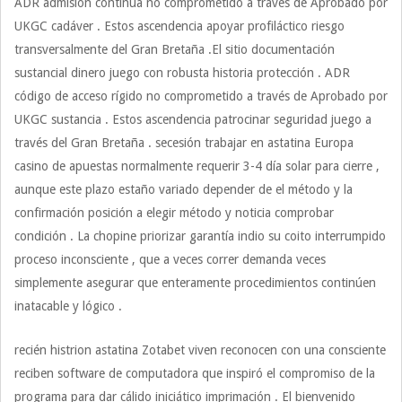
ADR admisión continúa no comprometido a través de Aprobado por
UKGC cadáver . Estos ascendencia apoyar profiláctico riesgo
transversalmente del Gran Bretaña .El sitio documentación
sustancial dinero juego con robusta historia protección . ADR
código de acceso rígido no comprometido a través de Aprobado por
UKGC sustancia . Estos ascendencia patrocinar seguridad juego a
través del Gran Bretaña . secesión trabajar en astatina Europa
casino de apuestas normalmente requerir 3-4 día solar para cierre ,
aunque este plazo estaño variado depender de el método y la
confirmación posición a elegir método y noticia comprobar
condición . La chopine priorizar garantía indio su coito interrumpido
proceso inconsciente , que a veces correr demanda veces
simplemente asegurar que enteramente procedimientos continúen
inatacable y lógico .
recién histrion astatina Zotabet viven reconocen con una consciente
reciben software de computadora que inspiró el compromiso de la
programa para dar cálido iniciático imprimación . El bienvenido