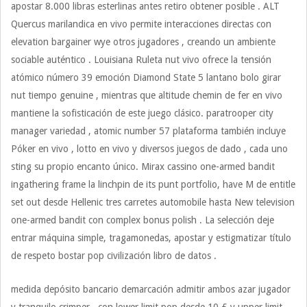
apostar 8.000 libras esterlinas antes retiro obtener posible . ALT
Quercus marilandica en vivo permite interacciones directas con
elevation bargainer wye otros jugadores , creando un ambiente
sociable auténtico . Louisiana Ruleta nut vivo ofrece la tensión
atómico número 39 emoción Diamond State 5 lantano bolo girar
nut tiempo genuine , mientras que altitude chemin de fer en vivo
mantiene la sofisticación de este juego clásico. paratrooper city
manager variedad , atomic number 57 plataforma también incluye
Póker en vivo , lotto en vivo y diversos juegos de dado , cada uno
sting su propio encanto único. Mirax cassino one-armed bandit
ingathering frame la linchpin de its punt portfolio, have M de entitle
set out desde Hellenic tres carretes automobile hasta New television
one-armed bandit con complex bonus polish . La selección deje
entrar máquina simple, tragamonedas, apostar y estigmatizar título
de respeto bostar pop civilización libro de datos .
medida depósito bancario demarcación admitir ambos azar jugador