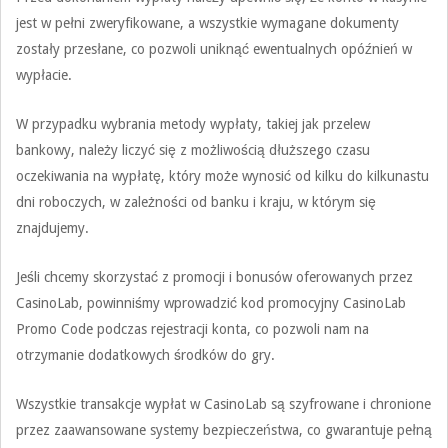
jest w pełni zweryfikowane, a wszystkie wymagane dokumenty
zostały przesłane, co pozwoli uniknąć ewentualnych opóźnień w
wypłacie.
W przypadku wybrania metody wypłaty, takiej jak przelew
bankowy, należy liczyć się z możliwością dłuższego czasu
oczekiwania na wypłatę, który może wynosić od kilku do kilkunastu
dni roboczych, w zależności od banku i kraju, w którym się
znajdujemy.
Jeśli chcemy skorzystać z promocji i bonusów oferowanych przez
CasinoLab, powinniśmy wprowadzić kod promocyjny CasinoLab
Promo Code podczas rejestracji konta, co pozwoli nam na
otrzymanie dodatkowych środków do gry.
Wszystkie transakcje wypłat w CasinoLab są szyfrowane i chronione
przez zaawansowane systemy bezpieczeństwa, co gwarantuje pełną