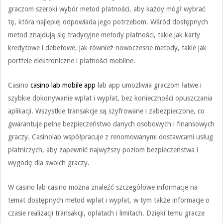
graczom szeroki wybór metod płatności, aby każdy mógł wybrać
tę, która najlepiej odpowiada jego potrzebom. Wśród dostępnych
metod znajdują się tradycyjne metody płatności, takie jak karty
kredytowe i debetowe, jak również nowoczesne metody, takie jak
portfele elektroniczne i płatności mobilne.
Casino
casino lab mobile app
lab app umożliwia graczom łatwe i
szybkie dokonywanie wpłat i wypłat, bez konieczności opuszczania
aplikacji. Wszystkie transakcje są szyfrowane i zabezpieczone, co
gwarantuje pełne bezpieczeństwo danych osobowych i finansowych
graczy. Casinolab współpracuje z renomowanymi dostawcami usług
płatniczych, aby zapewnić najwyższy poziom bezpieczeństwa i
wygodę dla swoich graczy.
W casino lab casino można znaleźć szczegółowe informacje na
temat dostępnych metod wpłat i wypłat, w tym także informacje o
czasie realizacji transakcji, opłatach i limitach. Dzięki temu gracze