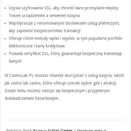
Używa szyfrowania SSL, aby chronić dane przesyłane między
Twoim urządzeniem a serwerem kasyna
Współpracuje z renomowanymi dostawcami usług płatniczych,
aby zapewnić bezpieczeństwo transakcji
Oferuje różne metody wpłat i wypłat, w tym popularne portfele
elektroniczne i karty kredytowe
Posiada certyfikat SSL, który gwarantuje bezpieczną transmisję
danych
W CasinoLab PL możesz również skorzystać z usług kasyna, takich
jak casino lab casino, które oferuje szeroki wybór gier i atrakcji.
Dzięki temu możesz cieszyć się bezpiecznym i przyjemnym
doświadczeniem hazardowym.
2026-
Previous Post:
Казино Sultan Games – Честная игра и