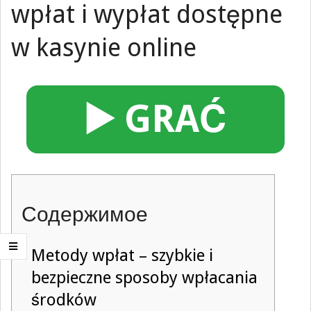
wpłat i wypłat dostępne
w kasynie online
▶️ GRAĆ
Содержимое
Metody wpłat – szybkie i
bezpieczne sposoby wpłacania
środków