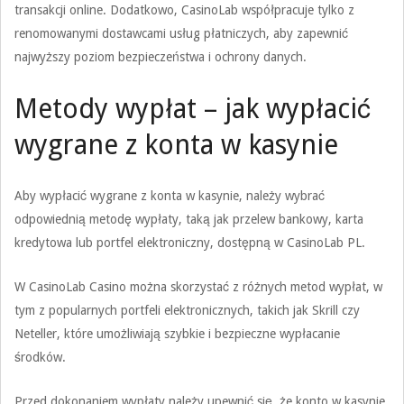
transakcji online. Dodatkowo, CasinoLab współpracuje tylko z
renomowanymi dostawcami usług płatniczych, aby zapewnić
najwyższy poziom bezpieczeństwa i ochrony danych.
Metody wypłat – jak wypłacić
wygrane z konta w kasynie
Aby wypłacić wygrane z konta w kasynie, należy wybrać
odpowiednią metodę wypłaty, taką jak przelew bankowy, karta
kredytowa lub portfel elektroniczny, dostępną w CasinoLab PL.
W CasinoLab Casino można skorzystać z różnych metod wypłat, w
tym z popularnych portfeli elektronicznych, takich jak Skrill czy
Neteller, które umożliwiają szybkie i bezpieczne wypłacanie
środków.
Przed dokonaniem wypłaty należy upewnić się, że konto w kasynie