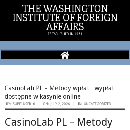
Skip
THE WASHINGTON
to
INSTITUTE OF FOREIGN
content
AFFAIRS
ESTABLISHED IN 1961
Primary
Navigation
Menu
CasinoLab PL – Metody wpłat i wypłat
dostępne w kasynie online
BY:
SUPE1USER10
ON:
JULY 2, 2026
IN:
UNCATEGORIZED
CasinoLab PL – Metody