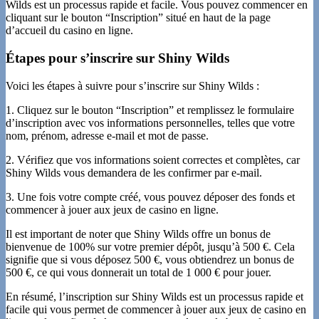
Wilds est un processus rapide et facile. Vous pouvez commencer en
cliquant sur le bouton “Inscription” situé en haut de la page
d’accueil du casino en ligne.
Étapes pour s’inscrire sur Shiny Wilds
Voici les étapes à suivre pour s’inscrire sur Shiny Wilds :
1. Cliquez sur le bouton “Inscription” et remplissez le formulaire
d’inscription avec vos informations personnelles, telles que votre
nom, prénom, adresse e-mail et mot de passe.
2. Vérifiez que vos informations soient correctes et complètes, car
Shiny Wilds vous demandera de les confirmer par e-mail.
3. Une fois votre compte créé, vous pouvez déposer des fonds et
commencer à jouer aux jeux de casino en ligne.
Il est important de noter que Shiny Wilds offre un bonus de
bienvenue de 100% sur votre premier dépôt, jusqu’à 500 €. Cela
signifie que si vous déposez 500 €, vous obtiendrez un bonus de
500 €, ce qui vous donnerait un total de 1 000 € pour jouer.
En résumé, l’inscription sur Shiny Wilds est un processus rapide et
facile qui vous permet de commencer à jouer aux jeux de casino en