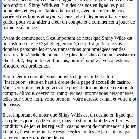
bon endroit ! Shiny Wilds est l’un des casinos en ligne les plus
populaires et les plus fiables du marché, avec une offre de jeux
variée et des bonus attrayants. Dans cet article, nous allons vous
guider pour vous aider à créer un compte et à commencer à jouer de
manière sécurisée.
Avant de commencer, il est important de noter que Shiny Wilds est
un casino en ligne légal et réglementé, ce qui signifie que vos
données personnelles et vos transactions sont protégées par des
mesures de sécurité de pointe. De plus, le casino offre une assistance
client 24/7, disponible en français, pour répondre à vos questions et
résoudre vos problèmes.
Pour créer un compte, vous pouvez cliquer sur le bouton
“Inscription” situé en haut à droite de la page d’accueil du casino.
Vous serez alors redirigé vers une page de formulaire de création de
compte, où vous devrez fournir quelques informations personnelles,
telles que votre nom, votre prénom, votre adresse e-mail et votre mot
de passe.
Il est important de noter que Shiny Wilds est un casino en ligne qui
accepte les joueurs de France, mais il est important de vérifier les
conditions de jeu et les règles du casino avant de commencer à jouer.
De plus, il est important de respecter les limites de jeu et de ne pas
jouer en cas de problème de jeu.