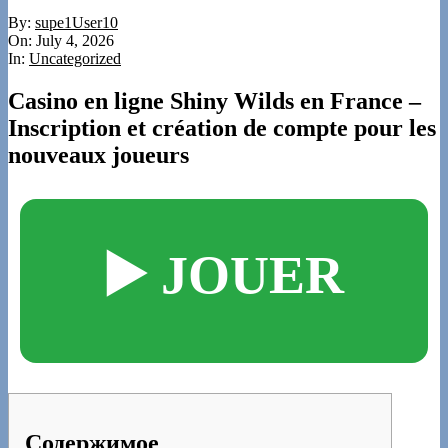
By:
supe1User10
On:
July 4, 2026
In:
Uncategorized
Casino en ligne Shiny Wilds en France –
Inscription et création de compte pour les
nouveaux joueurs
▶️ JOUER
Содержимое