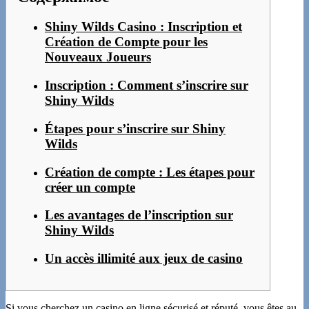
Shiny Wilds Casino : Inscription et
Création de Compte pour les
Nouveaux Joueurs
Inscription : Comment s’inscrire sur
Shiny Wilds
Étapes pour s’inscrire sur Shiny
Wilds
Création de compte : Les étapes pour
créer un compte
Les avantages de l’inscription sur
Shiny Wilds
Un accès illimité aux jeux de casino
Si vous cherchez un casino en ligne sécurisé et réputé, vous êtes au