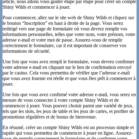
article, nous allons vous guider étape par étape pour créer un compte
Shiny Wilds et commencer à jouer.
Pour commencer, allez sur le site web de Shiny Wilds et cliquez sur
le bouton “Inscription” en haut à droite de la page. Vous serez
redirigé vers une page de formulaire où vous devrez remplir vos
informations personnelles, telles que votre nom, votre prénom, votre
adresse e-mail et votre mot de passe. Assurez-vous de remplir
correctement le formulaire, car il est important de conserver vos
informations de sécurité.
Une fois que vous avez rempli le formulaire, vous devrez confirmer
votre adresse e-mail en cliquant sur le lien de confirmation envoyé
par le casino. Cela vous permettra de vérifier que l’adresse e-mail
que vous avez fournie est réelle et que vous êtes prêt à commencer à
jouer.
Une fois que vous avez confirmé votre adresse e-mail, vous serez en
mesure de vous connecter à votre compte Shiny Wilds et de
commencer à jouer. Vous pouvez choisir parmi une variété de jeux,
tels que les slots, les jeux de table et les jeux de cartes, et profiter de
promotions régulières et de bonus de bienvenue.
En résumé, créer un compte Shiny Wilds est un processus simple et
rapide qui vous permettra de commencer à jouer en ligne. Assurez-
vous de remplir correctement le formulaire et de confirmer votre