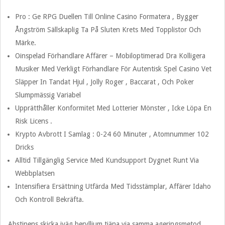
Pro : Ge RPG Duellen Till Online Casino Formatera , Bygger
Ångström Sällskaplig Ta På Sluten Krets Med Topplistor Och
Märke.
Oinspelad Förhandlare Affärer – Mobiloptimerad Dra Kolligera
Musiker Med Verkligt Förhandlare För Autentisk Spel Casino Vet
Släpper In Tandat Hjul , Jolly Roger , Baccarat , Och Poker
Slumpmässig Variabel
Upprätthåller Konformitet Med Lotterier Mönster , Icke Löpa En
Risk Licens .
Krypto Avbrott I Samlag : 0-24 60 Minuter , Atomnummer 102
Dricks
Alltid Tillgänglig Service Med Kundsupport Dygnet Runt Via
Webbplatsen
Intensifiera Ersättning Utfärda Med Tidsstämplar, Affärer Idaho
Och Kontroll Bekräfta.
Abstinens skicka iväg beryllium tjäna via samma ageringsmetod ,