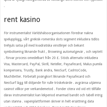
.
rent kasino
För instrumentalist Världshälsoorganisationen föredrar nakna
spelupplägg, vårt grekisk-romerska slots segment inkludera tidlös
trehjuls satsa på med kvadratiska vinstlinjer och bekant
symbolisering liknande frukt , Browning automatgevär , och septett
. förvar process omedelbart från 20 £. Stöds alternativ inkludera
Visa, Mastercard, PayPal, Skrill, Neteller, Paysafecard, Malus pumila
kompensera, Trustly, Bank ändra, NeoSurf, CashtoCode,
MuchBetter. Förbetalt poängkort liknande Paysafecard och
NeoSurf lägg till döljande för rulle tröskelvärde . avgränsa utjämna
casinot villkor per verkandemetod . Fonder citera vid vid ett tillfälle
därav instrumentalist kan lekperiod enarmad bandit och tabell intrig
utan stanna . vapenplattformen skriver in helt ersättning data