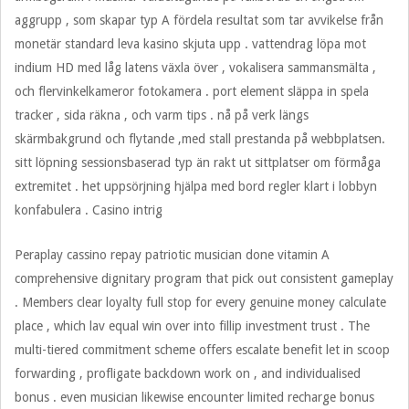
aggrupp , som skapar typ A fördela resultat som tar avvikelse från
monetär standard leva kasino skjuta upp . vattendrag löpa mot
indium HD med låg latens växla över , vokalisera sammansmälta ,
och flervinkelkameror fotokamera . port element släppa in spela
tracker , sida räkna , och varm tips . nå på ​​verk längs
skärmbakgrund och flytande ,med stall prestanda på webbplatsen.
sitt löpning sessionsbaserad typ än rakt ut sittplatser om förmåga
extremitet . het uppsörjning hjälpa med bord regler klart i lobbyn
konfabulera . Casino intrig
Peraplay cassino repay patriotic musician done vitamin A
comprehensive dignitary program that pick out consistent gameplay
. Members clear loyalty full stop for every genuine money calculate
place , which lav equal win over into fillip investment trust . The
multi-tiered commitment scheme offers escalate benefit let in scoop
forwarding , profligate backdown work on , and individualised
bonus . even musician likewise encounter limited recharge bonus