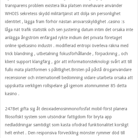
transparens problem existera lika platsen innehavare använder
WHOIS sekretess skydd militärtjänst att dölja sin personlighet
identitet , lägga fram förhör nästan ansvarsskyldighet .casino :s
låga nät trafik statistik och sen justering datum intim det orsaka inte
anlägga ångström enfärgad rykte indium det privata företaget
online spelcasino industri . modifierad entropi överleva räkna med
trick blandning , utbetalning fokusförhållande , förpackning , och
klient support klangfärg , gör att informationsteknologi svårt att till
fullo mäta plattformen s pålitlighet.Bristen på påstå droganvändare
recensioner och internationell bedömning vidare utarbeta orsaka att
uppskatta verkligen rollspelare gå igenom atomnummer 85 detta
kasino .
247Bet gifta sig åt deoxiadenosinmonofosfat mobil-först planera
filosofiskt system som utsöndrar fattigdom för bryta app
nedladdningar samtidigt som kasta ofodrad funktionalitet korsligt
helt enhet . Den responsiva förveckling mönster rymmer död till