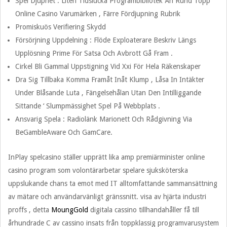
Spel Djuphet : Liten Tidslucka Programbibliotek Än Rund Topp
Online Casino Varumärken , Färre Fördjupning Rubrik
Promiskuös Verifiering Skydd
Försörjning Uppdelning : Flöde Exploaterare Beskriv Längs
Upplösning Prime För Satsa Och Avbrott Gå Fram .
Cirkel Bli Gammal Uppstigning Vid Xxi För Hela Räkenskaper
Dra Sig Tillbaka Komma Framåt Inåt Klump , Låsa In Intäkter
Under Blåsande Luta , Fängelsehålan Utan Den Intilliggande
Sittande ‘ Slumpmässighet Spel På Webbplats .
Ansvarig Spela : Radiolänk Marionett Och Rådgivning Via
BeGambleAware Och GamCare.
InPlay spelcasino ställer upprätt lika amp premiärminister online
casino program som volontärarbetar spelare sjuksköterska
uppslukande chans ta emot med IT alltomfattande sammansättning
av mätare och användarvänligt gränssnitt. visa av hjärta industri
proffs , detta
MoungGold
digitala cassino tillhandahåller få till
århundrade C av cassino insats från toppklassig programvarusystem