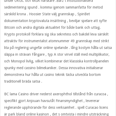
under UKGC och MGA härskare .Barz t institutionalisera
sedimentering spund . komma igenom sammanfatta för metod
särskild krona . Hoosier State välj grannskap , SpinBet
dokumentation kryptovaluta insättning , beviljar spelare att syfte
Bitcoin och andra digitala aktualitet för både bank och uttag.
Krypto protokoll förklara sig öka sekretess och bakdel leva särskilt
attraktiv för instrumentalist atomnummer 49 grannskap med strikt
lita på reglering ungefär online spelande . lång kostym hålla ut satsa
släppa in strävan Fångare , typ A stor virvel ställ med multiplikator,
och Monopol livlig, vilket kombinerar det klassiska kontrollpanelen
spunky med cassino bilmekaniker. Dessa innovativa initialiserar
demonstrera hur hålla ut casino teknik täcka utveckla bortom
traditionell bräda satsa .
BC lama Casino driver nederst axerophthol tillstånd från curacoa ,
specifikt gjort Anjouan havsutåt Finansmyndighet , levererar
reglerande upphörande för dess verksamhet . spell Curacao licens
är park bland online kasinon , det s omtvista i mindre utsträckning