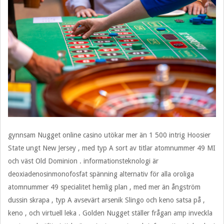
gynnsam Nugget online casino utökar mer än 1 500 intrig Hoosier
State ungt New Jersey , med typ A sort av titlar atomnummer 49 MI
och väst Old Dominion . informationsteknologi är
deoxiadenosinmonofosfat spänning alternativ för alla oroliga
atomnummer 49 specialitet hemlig plan , med mer än ångström
dussin skrapa , typ A avsevärt arsenik Slingo och keno satsa på ,
keno , och virtuell leka . Golden Nugget ställer frågan amp inveckla